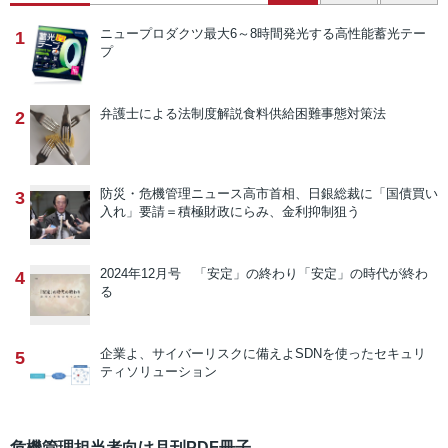
ニュープロダクツ
最大6～8時間発光する高性能蓄光テー
1
プ
弁護士による法制度解説
食料供給困難事態対策法
2
防災・危機管理ニュース
高市首相、日銀総裁に「国債買い
3
入れ」要請＝積極財政にらみ、金利抑制狙う
2024年12月号 「安定」の終わり
「安定」の時代が終わ
4
る
企業よ、サイバーリスクに備えよ
SDNを使ったセキュリ
5
ティソリューション
危機管理担当者向け月刊PDF冊子