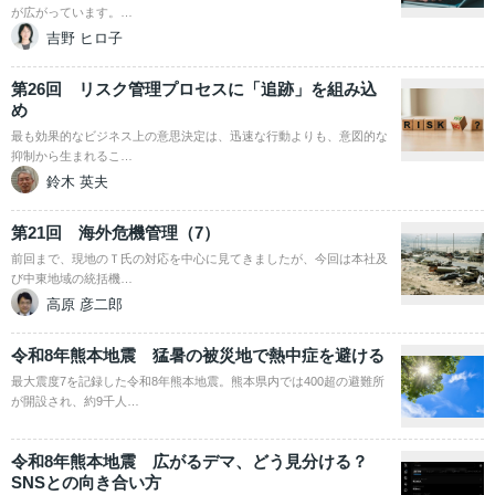
が広がっています。…
吉野 ヒロ子
第26回 リスク管理プロセスに「追跡」を組み込
め
最も効果的なビジネス上の意思決定は、迅速な行動よりも、意図的な
抑制から生まれるこ…
鈴木 英夫
第21回 海外危機管理（7）
前回まで、現地のＴ氏の対応を中心に見てきましたが、今回は本社及
び中東地域の統括機…
高原 彦二郎
令和8年熊本地震 猛暑の被災地で熱中症を避ける
最大震度7を記録した令和8年熊本地震。熊本県内では400超の避難所
が開設され、約9千人…
令和8年熊本地震 広がるデマ、どう見分ける？
SNSとの向き合い方