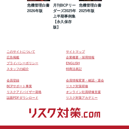
危機管理白書
月刊BCPリー
危機管理白書
2023年防災・
2026年版
ダーズ2025年
2025年版
BCP・リスク
上半期事例集
マネジメント
【永久保存
事例集【永久
版】
保存版】
このサイトについて
サイトマップ
広告掲載
企業概要・採用情報
プライバシーポリシー
ENGLISH
スタッフの紹介
特商法表記
会員登録
会員情報変更・確認・退会
BCPサポート事業
リスク対策研修
リスクアドバイザー資格
オンライン社員研修支援
誌面PDFダウンロード
リスク対策アカデミー