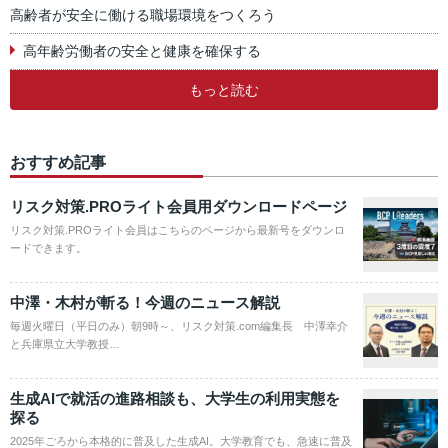
高齢者が安全に働ける職場環境をつくろう
高年齢労働者の安全と健康を確保する
もっと読む
おすすめ記事
リスク対策.PROライト会員用ダウンロードページ
リスク対策.PROライト会員はこちらのページから最新号をダウンロ
ードできます。
中澤・木村が斬る！今週のニュース解説
毎週火曜日（平日のみ）朝9時～、リスク対策.com編集長 中澤幸介
と兵庫県立大学教授…
生成AIで就活の進路相談も、大学生の利用実態を
探る
2025年ごろから本格的に普及した生成AI。大学教育でも、急速に普及