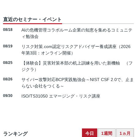
直近のセミナー・イベント
08/18
AIの危機管理コラボルーム企業の知恵を集めるコミュニテ
ィ勉強会
08/19
リスク対策.com認定リスクアドバイザー養成講座（2026
年第3回：オンライン開催）
08/25
【体験会】災害対策本部の机上訓練を用いた新機軸 （フ
ジクラ）
08/26
サイバー攻撃対応BCP実践勉強会～NIST CSF 2.0で、止ま
らない会社をつくる～
09/30
ISO/TS31050 エマージング・リスク講座
今日
1週間
1ヵ月
ランキング