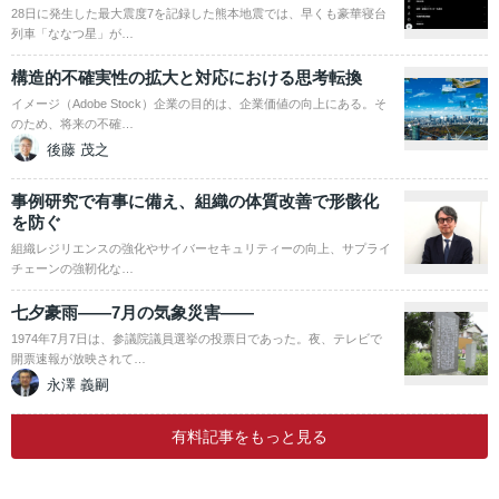
28日に発生した最大震度7を記録した熊本地震では、早くも豪華寝台
列車「ななつ星」が…
構造的不確実性の拡大と対応における思考転換
イメージ（Adobe Stock）企業の目的は、企業価値の向上にある。そ
のため、将来の不確…
後藤 茂之
事例研究で有事に備え、組織の体質改善で形骸化
を防ぐ
組織レジリエンスの強化やサイバーセキュリティーの向上、サプライ
チェーンの強靭化な…
七夕豪雨――7月の気象災害――
1974年7月7日は、参議院議員選挙の投票日であった。夜、テレビで
開票速報が放映されて…
永澤 義嗣
有料記事をもっと見る