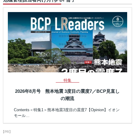
特集
2026年8月号 熊本地震 3度目の震度7／BCP見直し
の潮流
Contents＜特集1＞熊本地震3度目の震度7【Opinion】イオン
モール…
【PR】