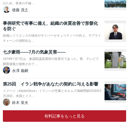
のため、将来の不確…
後藤 茂之
事例研究で有事に備え、組織の体質改善で形骸化
を防ぐ
組織レジリエンスの強化やサイバーセキュリティーの向上、サプライ
チェーンの強靭化な…
七夕豪雨――7月の気象災害――
1974年7月7日は、参議院議員選挙の投票日であった。夜、テレビで
開票速報が放映されて…
永澤 義嗣
第25回 イラン戦争があなたの契約に与える影響
イメージ（AdobeStock）イランへの空爆とホルムズ海峡閉鎖2026年2
月28日、米国とイス…
鈴木 英夫
有料記事をもっと見る