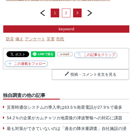
prev
next
1
2
3
keyword
防災
備え
アンケート
災害
市民
e-mail
投稿・コメント全文を見る
独自調査の他の記事
災害時通信システムの導入率は63.5％衛星電話が27.9％で最多
54.2％の企業がカムチャツカ地震後の津波警報への対応に課題
最も対策ができていないのは「過去の降水量調査」自社施設の浸