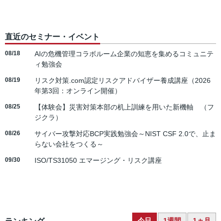
直近のセミナー・イベント
08/18
AIの危機管理コラボルーム企業の知恵を集めるコミュニテ
ィ勉強会
08/19
リスク対策.com認定リスクアドバイザー養成講座（2026
年第3回：オンライン開催）
08/25
【体験会】災害対策本部の机上訓練を用いた新機軸 （フ
ジクラ）
08/26
サイバー攻撃対応BCP実践勉強会～NIST CSF 2.0で、止ま
らない会社をつくる～
09/30
ISO/TS31050 エマージング・リスク講座
今日
1週間
1ヵ月