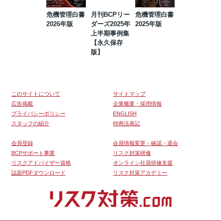
危機管理白書
月刊BCPリー
危機管理白書
2023年防災・
2026年版
ダーズ2025年
2025年版
BCP・リスク
上半期事例集
マネジメント
【永久保存
事例集【永久
版】
保存版】
このサイトについて
サイトマップ
広告掲載
企業概要・採用情報
プライバシーポリシー
ENGLISH
スタッフの紹介
特商法表記
会員登録
会員情報変更・確認・退会
BCPサポート事業
リスク対策研修
リスクアドバイザー資格
オンライン社員研修支援
誌面PDFダウンロード
リスク対策アカデミー