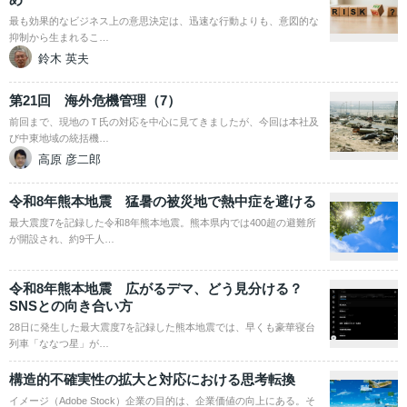
最も効果的なビジネス上の意思決定は、迅速な行動よりも、意図的な
抑制から生まれるこ…
鈴木 英夫
第21回 海外危機管理（7）
前回まで、現地のＴ氏の対応を中心に見てきましたが、今回は本社及
び中東地域の統括機…
高原 彦二郎
令和8年熊本地震 猛暑の被災地で熱中症を避ける
最大震度7を記録した令和8年熊本地震。熊本県内では400超の避難所
が開設され、約9千人…
令和8年熊本地震 広がるデマ、どう見分ける？
SNSとの向き合い方
28日に発生した最大震度7を記録した熊本地震では、早くも豪華寝台
列車「ななつ星」が…
構造的不確実性の拡大と対応における思考転換
イメージ（Adobe Stock）企業の目的は、企業価値の向上にある。そ