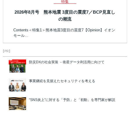
特集
2026年8月号 熊本地震 3度目の震度7／BCP見直し
の潮流
Contents＜特集1＞熊本地震3度目の震度7【Opinion】イオン
モール…
【PR】
防災DXの社会実装 －衛星データ利活用に向けて
事業継続を見据えたセキュリティを考える
“SNS炎上”に対する「予防」と「初動」を専門家が解説