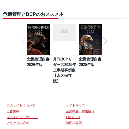
危機管理とBCPのおススメ本
危機管理白書
月刊BCPリー
危機管理白書
2023年防災・
2026年版
ダーズ2025年
2025年版
BCP・リスク
上半期事例集
マネジメント
【永久保存
事例集【永久
版】
保存版】
このサイトについて
サイトマップ
広告掲載
企業概要・採用情報
プライバシーポリシー
ENGLISH
スタッフの紹介
特商法表記