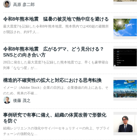
高原 彦二郎
令和8年熊本地震 猛暑の被災地で熱中症を避ける
最大震度7を記録した令和8年熊本地震。熊本県内では400超の避難所
が開設され、約9千人…
令和8年熊本地震 広がるデマ、どう見分ける？
SNSとの向き合い方
28日に発生した最大震度7を記録した熊本地震では、早くも豪華寝台
列車「ななつ星」が…
構造的不確実性の拡大と対応における思考転換
イメージ（Adobe Stock）企業の目的は、企業価値の向上にある。そ
のため、将来の不確…
後藤 茂之
事例研究で有事に備え、組織の体質改善で形骸化
を防ぐ
組織レジリエンスの強化やサイバーセキュリティーの向上、サプライ
チェーンの強靭化な…