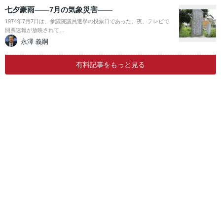
七夕豪雨――7月の気象災害――
1974年7月7日は、参議院議員選挙の投票日であった。夜、テレビで
開票速報が放映されて…
永澤 義嗣
有料記事をもっと見る