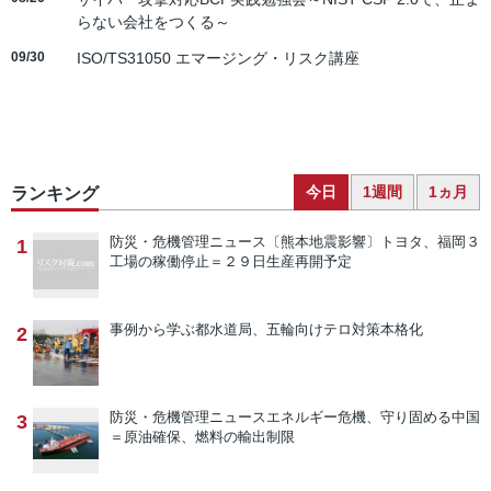
らない会社をつくる～
09/30
ISO/TS31050 エマージング・リスク講座
今日
1週間
1ヵ月
ランキング
防災・危機管理ニュース
〔熊本地震影響〕トヨタ、福岡３
1
工場の稼働停止＝２９日生産再開予定
事例から学ぶ
都水道局、五輪向けテロ対策本格化
2
防災・危機管理ニュース
エネルギー危機、守り固める中国
3
＝原油確保、燃料の輸出制限