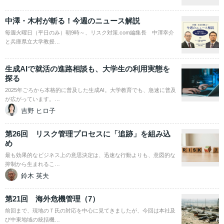
中澤・木村が斬る！今週のニュース解説
毎週火曜日（平日のみ）朝9時～、リスク対策.com編集長 中澤幸介
と兵庫県立大学教授…
生成AIで就活の進路相談も、大学生の利用実態を
探る
2025年ごろから本格的に普及した生成AI。大学教育でも、急速に普及
が広がっています。…
吉野 ヒロ子
第26回 リスク管理プロセスに「追跡」を組み込
め
最も効果的なビジネス上の意思決定は、迅速な行動よりも、意図的な
抑制から生まれるこ…
鈴木 英夫
第21回 海外危機管理（7）
前回まで、現地のＴ氏の対応を中心に見てきましたが、今回は本社及
び中東地域の統括機…