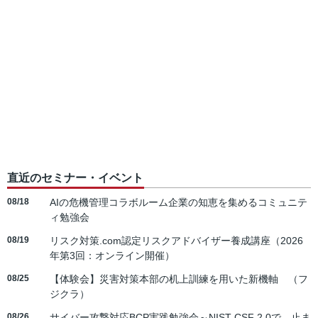
直近のセミナー・イベント
08/18
AIの危機管理コラボルーム企業の知恵を集めるコミュニテ
ィ勉強会
08/19
リスク対策.com認定リスクアドバイザー養成講座（2026
年第3回：オンライン開催）
08/25
【体験会】災害対策本部の机上訓練を用いた新機軸 （フ
ジクラ）
08/26
サイバー攻撃対応BCP実践勉強会～NIST CSF 2.0で、止ま