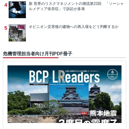
新 世界のリスクマネジメントの潮流
第22回 「ソーシャ
4
ルメディア依存症」で訴訟が多発
オピニオン
災害後の建物への再入場をどう判断するか
5
危機管理担当者向け月刊PDF冊子