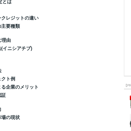
定とは
ンクレジットの違い
の主要種類
む理由
(イニシアチブ)
法
ェクト例
【P
よる企業のメリット
認証
向
市場の現状