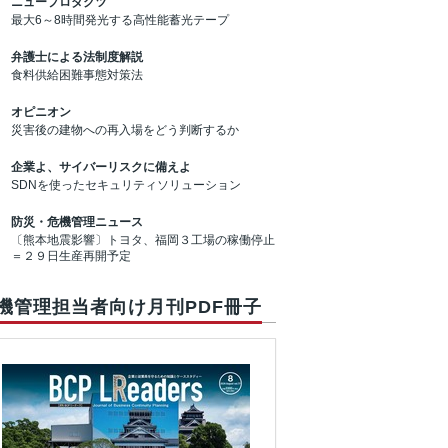
ニュープロダクツ
最大6～8時間発光する高性能蓄光テープ
弁護士による法制度解説
食料供給困難事態対策法
オピニオン
災害後の建物への再入場をどう判断するか
企業よ、サイバーリスクに備えよ
SDNを使ったセキュリティソリューション
防災・危機管理ニュース
〔熊本地震影響〕トヨタ、福岡３工場の稼働停止
＝２９日生産再開予定
機管理担当者向け月刊PDF冊子