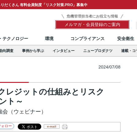
りだくさん 有料会員制度「リスク対策.PRO」募集中
危機管理担当者にお役立ち情報
メルマガ・会員登録のご案内
T・テクノロジー
環境
コンプライアンス
安全衛生
動向調査
事例から学ぶ
インタビュー
ニュープロダクツ
連載・コ
2024/07/08
クレジットの仕組みとリスク
ント～
勉強会（ウェビナー）
e-mail