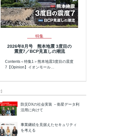
特集
2026年8月号 熊本地震 3度目の
震度7／BCP見直しの潮流
Contents＜特集1＞熊本地震3度目の震度
7【Opinion】イオンモール…
R】
防災DXの社会実装 －衛星データ利
活用に向けて
事業継続を見据えたセキュリティ
を考える