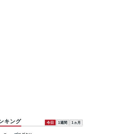
ンキング
今日
1週間
1ヵ月