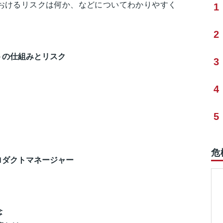
おけるリスクは何か、などについてわかりやすく
1
2
トの仕組みとリスク
3
4
5
危
ロダクトマネージャー
念