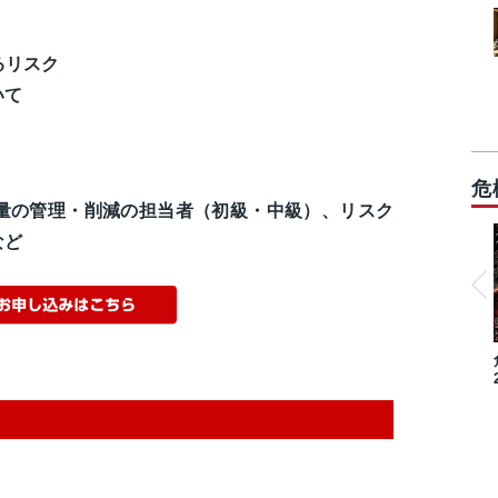
るリスク
いて
危
量の管理・削減の担当者（初級・中級）、リスク
など