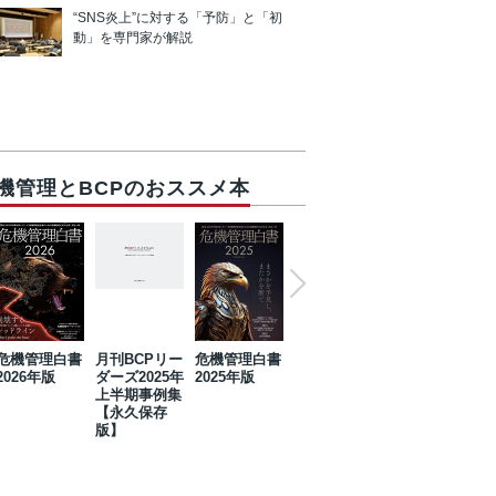
“SNS炎上”に対する「予防」と「初
動」を専門家が解説
機管理とBCPのおススメ本
危機管理白書
月刊BCPリー
危機管理白書
2023年防災・
危機管理白書
2026年版
ダーズ2025年
2025年版
BCP・リスク
2024年版
上半期事例集
マネジメント
【永久保存
事例集【永久
版】
保存版】