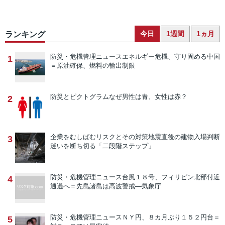
今日
1週間
1ヵ月
ランキング
防災・危機管理ニュース
エネルギー危機、守り固める中国
1
＝原油確保、燃料の輸出制限
防災とピクトグラム
なぜ男性は青、女性は赤？
2
企業をむしばむリスクとその対策
地震直後の建物入場判断
3
迷いを断ち切る「二段階ステップ」
防災・危機管理ニュース
台風１８号、フィリピン北部付近
4
通過へ＝先島諸島は高波警戒―気象庁
防災・危機管理ニュース
ＮＹ円、８カ月ぶり１５２円台＝
5