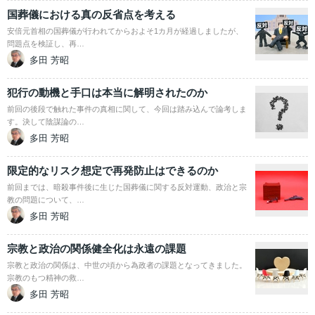
国葬儀における真の反省点を考える
安倍元首相の国葬儀が行われてからおよそ1カ月が経過しましたが、
問題点を検証し、再…
多田 芳昭
犯行の動機と手口は本当に解明されたのか
前回の後段で触れた事件の真相に関して、今回は踏み込んで論考しま
す。決して陰謀論の…
多田 芳昭
限定的なリスク想定で再発防止はできるのか
前回までは、暗殺事件後に生じた国葬儀に関する反対運動、政治と宗
教の問題について、…
多田 芳昭
宗教と政治の関係健全化は永遠の課題
宗教と政治の関係は、中世の頃から為政者の課題となってきました。
宗教のもつ精神の救…
多田 芳昭