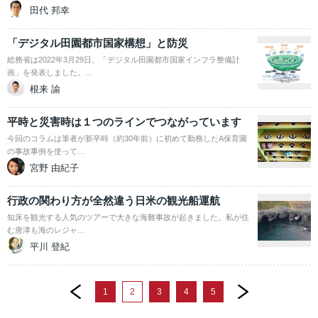
田代 邦幸
「デジタル田園都市国家構想」と防災
総務省は2022年3月29日、「デジタル田園都市国家インフラ整備計
画」を発表しました。…
根来 諭
平時と災害時は１つのラインでつながっています
今回のコラムは筆者が新卒時（約30年前）に初めて勤務したA保育園
の事故事例を使って…
宮野 由紀子
行政の関わり方が全然違う日米の観光船運航
知床を観光する人気のツアーで大きな海難事故が起きました。私が住
む唐津も海のレジャ…
平川 登紀
prev
next
1
2
3
4
5