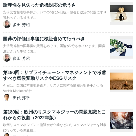
論理性を見失った危機対応の危うさ
安倍元首相暗殺事件が、いつの間にか旧統一教会と政治の問題にすり
替わっている状況で…
多田 芳昭
国葬の評価は事後に検証含めて行うべき
安倍元首相の国葬儀の賛否をめぐり、国論が2分されています。閣議
決定された事項に国…
多田 芳昭
第190回：サプライチェーン・マネジメントで考慮
すべき気候変動リスクやESGリスク
今回は、英国に本拠地を置き、リスクに関する情報分析を手がける
Verisk Maplecroft社…
田代 邦幸
第189回：欧州のリスクマネジャーの問題意識とこ
れからの役割（2022年版）
欧州リスクマネジメント協議会が企業などのリスクマネジャーを対象
に行っている調査報…