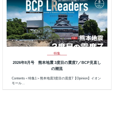
特集
2026年8月号 熊本地震 3度目の震度7／BCP見直し
の潮流
Contents＜特集1＞熊本地震3度目の震度7【Opinion】イオン
モール…