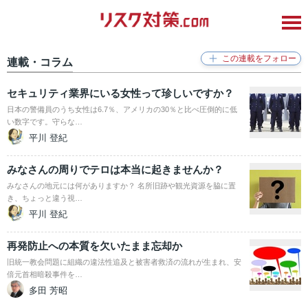
連載・コラム
セキュリティ業界にいる女性って珍しいですか？
日本の警備員のうち女性は6.7％、アメリカの30％と比べ圧倒的に低
い数字です。守らな…
平川 登紀
みなさんの周りでテロは本当に起きませんか？
みなさんの地元には何がありますか？ 名所旧跡や観光資源を脇に置
き、ちょっと違う視…
平川 登紀
再発防止への本質を欠いたまま忘却か
旧統一教会問題に組織の違法性追及と被害者救済の流れが生まれ、安
倍元首相暗殺事件を…
多田 芳昭