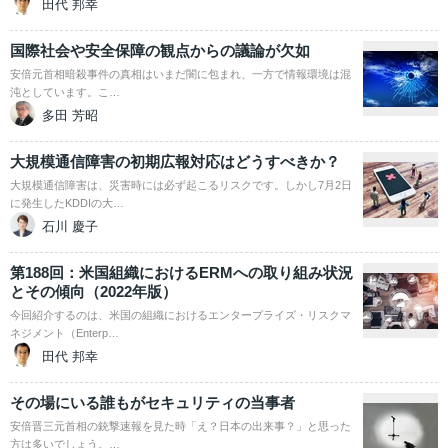
田代 邦幸
国際社会や安全保障の観点からの議論が欠如
安倍元首相暗殺事件の真相はいまだ闇に包まれ、一方で情報環境は混
沌としています。こ…
多田 芳昭
大規模通信障害の初期広報対応はどうすべきか？
大規模通信障害は、災害時には必ず起こるリスクです。しかし7月2日
に発生したKDDIの大…
石川 慶子
第188回：米国組織におけるERMへの取り組み状況
とその傾向（2022年版）
今回紹介するのは、米国の組織におけるエンタープライズ・リスクマ
ネジメント（Enterp…
田代 邦幸
その場にいる誰もがセキュリティの当事者
安倍晋三元首相の銃撃速報を見た時「え？日本の出来事？」と思った
方は多いでしょう。…