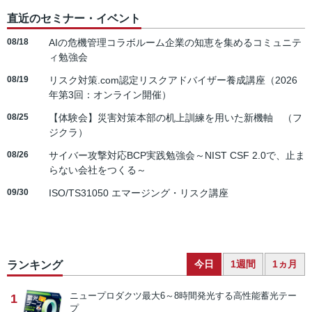
直近のセミナー・イベント
08/18
AIの危機管理コラボルーム企業の知恵を集めるコミュニテ
ィ勉強会
08/19
リスク対策.com認定リスクアドバイザー養成講座（2026
年第3回：オンライン開催）
08/25
【体験会】災害対策本部の机上訓練を用いた新機軸 （フ
ジクラ）
08/26
サイバー攻撃対応BCP実践勉強会～NIST CSF 2.0で、止ま
らない会社をつくる～
09/30
ISO/TS31050 エマージング・リスク講座
今日
1週間
1ヵ月
ランキング
ニュープロダクツ
最大6～8時間発光する高性能蓄光テー
1
プ