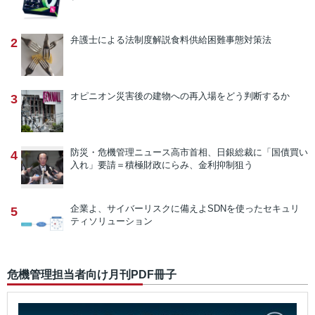
弁護士による法制度解説
食料供給困難事態対策法
2
オピニオン
災害後の建物への再入場をどう判断するか
3
防災・危機管理ニュース
高市首相、日銀総裁に「国債買い
4
入れ」要請＝積極財政にらみ、金利抑制狙う
企業よ、サイバーリスクに備えよ
SDNを使ったセキュリ
5
ティソリューション
危機管理担当者向け月刊PDF冊子