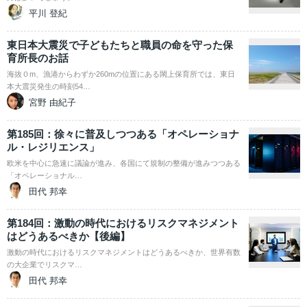
平川 登紀
東日本大震災で子どもたちと職員の命を守った保
育所長のお話
海抜０m、漁港からわずか260mの位置にある閖上保育所では、東日
本大震災発生の時刻54…
宮野 由紀子
第185回：徐々に普及しつつある「オペレーショナ
ル・レジリエンス」
欧米を中心に急速に議論が進み、各国にて規制の整備が進みつつある
「オペレーショナル…
田代 邦幸
第184回：激動の時代におけるリスクマネジメント
はどうあるべきか【後編】
激動の時代におけるリスクマネジメントはどうあるべきか、世界有数
の大企業でリスクマ…
田代 邦幸