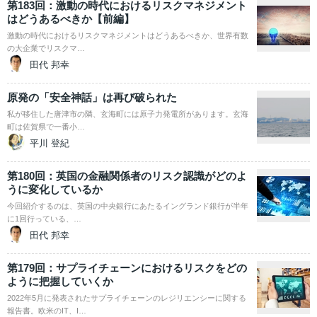
第183回：激動の時代におけるリスクマネジメント
はどうあるべきか【前編】
激動の時代におけるリスクマネジメントはどうあるべきか、世界有数
の大企業でリスクマ…
田代 邦幸
原発の「安全神話」は再び破られた
私が移住した唐津市の隣、玄海町には原子力発電所があります。玄海
町は佐賀県で一番小…
平川 登紀
第180回：英国の金融関係者のリスク認識がどのよ
うに変化しているか
今回紹介するのは、英国の中央銀行にあたるイングランド銀行が半年
に1回行っている、…
田代 邦幸
第179回：サプライチェーンにおけるリスクをどの
ように把握していくか
2022年5月に発表されたサプライチェーンのレジリエンシーに関する
報告書。欧米のIT、I…