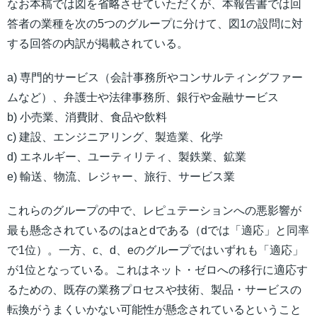
なお本稿では図を省略させていただくが、本報告書では回
答者の業種を次の5つのグループに分けて、図1の設問に対
する回答の内訳が掲載されている。
a) 専門的サービス（会計事務所やコンサルティングファー
ムなど）、弁護士や法律事務所、銀行や金融サービス
b) 小売業、消費財、食品や飲料
c) 建設、エンジニアリング、製造業、化学
d) エネルギー、ユーティリティ、製鉄業、鉱業
e) 輸送、物流、レジャー、旅行、サービス業
これらのグループの中で、レピュテーションへの悪影響が
最も懸念されているのはaとdである（dでは「適応」と同率
で1位）。一方、c、d、eのグループではいずれも「適応」
が1位となっている。これはネット・ゼロへの移行に適応す
るための、既存の業務プロセスや技術、製品・サービスの
転換がうまくいかない可能性が懸念されているということ