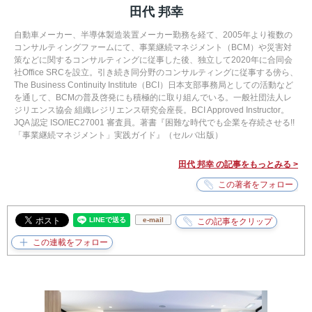
田代 邦幸
自動車メーカー、半導体製造装置メーカー勤務を経て、2005年より複数の
コンサルティングファームにて、事業継続マネジメント（BCM）や災害対
策などに関するコンサルティングに従事した後、独立して2020年に合同会
社Office SRCを設立。引き続き同分野のコンサルティングに従事する傍ら、
The Business Continuity Institute（BCI）日本支部事務局としての活動など
を通して、BCMの普及啓発にも積極的に取り組んでいる。一般社団法人レ
ジリエンス協会 組織レジリエンス研究会座長。BCI Approved Instructor。
JQA 認定 ISO/IEC27001 審査員。著書『困難な時代でも企業を存続させる!!
「事業継続マネジメント」実践ガイド』（セルバ出版）
田代 邦幸 の記事をもっとみる >
e-mail