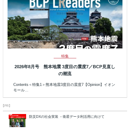
特集
2026年8月号 熊本地震 3度目の震度7／BCP見直し
の潮流
Contents＜特集1＞熊本地震3度目の震度7【Opinion】イオン
モール…
【PR】
防災DXの社会実装 －衛星データ利活用に向けて