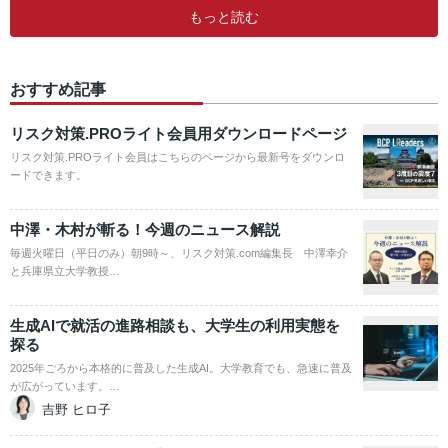
もっと読む
おすすめ記事
リスク対策.PROライト会員用ダウンロードページ
リスク対策.PROライト会員はこちらのページから最新号をダウンロ
ードできます。
中澤・木村が斬る！今週のニュース解説
毎週火曜日（平日のみ）朝9時～、リスク対策.com編集長 中澤幸介
と兵庫県立大学教授…
生成AIで就活の進路相談も、大学生の利用実態を
探る
2025年ごろから本格的に普及した生成AI。大学教育でも、急速に普及
が広がっています。…
吉野 ヒロ子