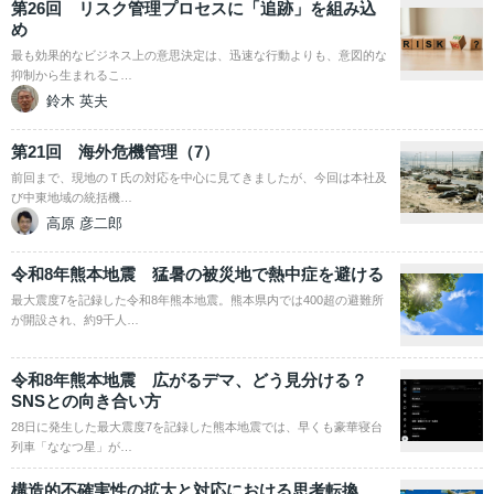
第26回 リスク管理プロセスに「追跡」を組み込
め
最も効果的なビジネス上の意思決定は、迅速な行動よりも、意図的な
抑制から生まれるこ…
鈴木 英夫
第21回 海外危機管理（7）
前回まで、現地のＴ氏の対応を中心に見てきましたが、今回は本社及
び中東地域の統括機…
高原 彦二郎
令和8年熊本地震 猛暑の被災地で熱中症を避ける
最大震度7を記録した令和8年熊本地震。熊本県内では400超の避難所
が開設され、約9千人…
令和8年熊本地震 広がるデマ、どう見分ける？
SNSとの向き合い方
28日に発生した最大震度7を記録した熊本地震では、早くも豪華寝台
列車「ななつ星」が…
構造的不確実性の拡大と対応における思考転換