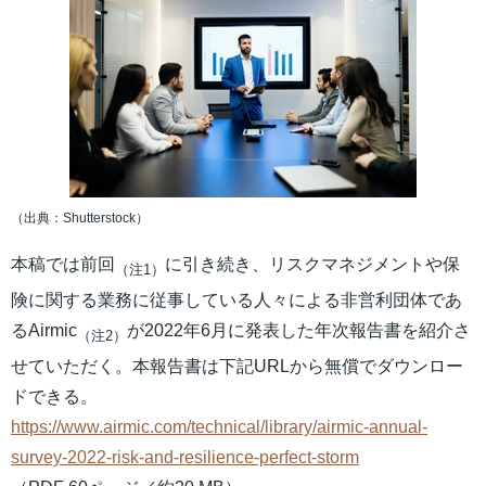
（出典：Shutterstock）
本稿では前回
に引き続き、リスクマネジメントや保
（注1）
険に関する業務に従事している人々による非営利団体であ
るAirmic
が2022年6月に発表した年次報告書を紹介さ
（注2）
せていただく。本報告書は下記URLから無償でダウンロー
ドできる。
https://www.airmic.com/technical/library/airmic-annual-
survey-2022-risk-and-resilience-perfect-storm