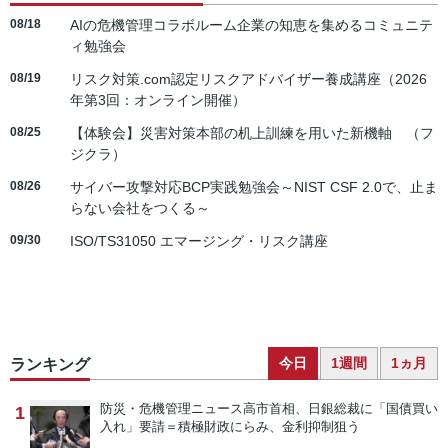
08/18
AIの危機管理コラボルーム企業の知恵を集めるコミュニテ
ィ勉強会
08/19
リスク対策.com認定リスクアドバイザー養成講座（2026
年第3回：オンライン開催）
08/25
【体験会】災害対策本部の机上訓練を用いた新機軸 （フ
ジクラ）
08/26
サイバー攻撃対応BCP実践勉強会～NIST CSF 2.0で、止ま
らない会社をつくる～
09/30
ISO/TS31050 エマージング・リスク講座
今日
1週間
1ヵ月
ランキング
防災・危機管理ニュース
高市首相、日銀総裁に「国債買い
1
入れ」要請＝積極財政にらみ、金利抑制狙う