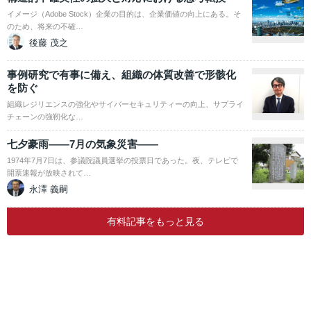
イメージ（Adobe Stock）企業の目的は、企業価値の向上にある。そ
のため、将来の不確…
後藤 茂之
事例研究で有事に備え、組織の体質改善で形骸化
を防ぐ
組織レジリエンスの強化やサイバーセキュリティーの向上、サプライ
チェーンの強靭化な…
七夕豪雨――7月の気象災害――
1974年7月7日は、参議院議員選挙の投票日であった。夜、テレビで
開票速報が放映されて…
永澤 義嗣
有料記事をもっと見る