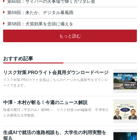
第60回：サイバーの火事場で輝くカワタレ星
第59回：来たか、デジタル暴風雨
第58回：犬笛効果を念頭に備えを
もっと読む
おすすめ記事
リスク対策.PROライト会員用ダウンロードページ
リスク対策.PROライト会員はこちらのページから最新号をダウンロ
ードできます。
中澤・木村が斬る！今週のニュース解説
毎週火曜日（平日のみ）朝9時～、リスク対策.com編集長 中澤幸介
と兵庫県立大学教授…
生成AIで就活の進路相談も、大学生の利用実態を
探る