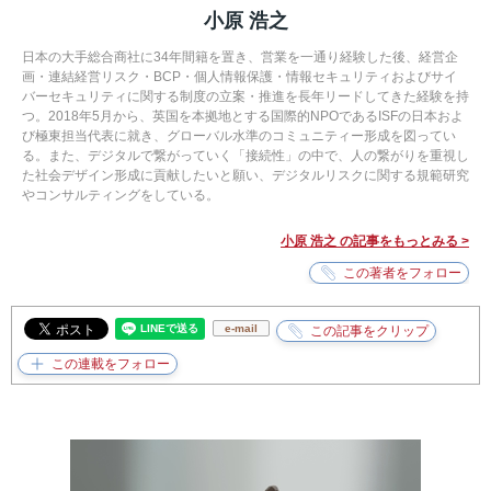
小原 浩之
日本の大手総合商社に34年間籍を置き、営業を一通り経験した後、経営企
画・連結経営リスク・BCP・個人情報保護・情報セキュリティおよびサイ
バーセキュリティに関する制度の立案・推進を長年リードしてきた経験を持
つ。2018年5月から、英国を本拠地とする国際的NPOであるISFの日本およ
び極東担当代表に就き、グローバル水準のコミュニティー形成を図ってい
る。また、デジタルで繋がっていく「接続性」の中で、人の繋がりを重視し
た社会デザイン形成に貢献したいと願い、デジタルリスクに関する規範研究
やコンサルティングをしている。
小原 浩之 の記事をもっとみる >
e-mail