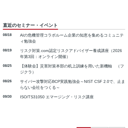
直近のセミナー・イベント
08/18
AIの危機管理コラボルーム企業の知恵を集めるコミュニテ
ィ勉強会
08/19
リスク対策.com認定リスクアドバイザー養成講座（2026
年第3回：オンライン開催）
08/25
【体験会】災害対策本部の机上訓練を用いた新機軸 （フ
ジクラ）
08/26
サイバー攻撃対応BCP実践勉強会～NIST CSF 2.0で、止ま
らない会社をつくる～
09/30
ISO/TS31050 エマージング・リスク講座