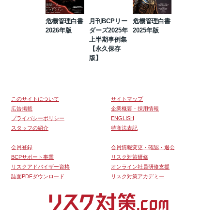
危機管理白書
月刊BCPリー
危機管理白書
2023年防災・
2026年版
ダーズ2025年
2025年版
BCP・リスク
上半期事例集
マネジメント
【永久保存
事例集【永久
版】
保存版】
このサイトについて
サイトマップ
広告掲載
企業概要・採用情報
プライバシーポリシー
ENGLISH
スタッフの紹介
特商法表記
会員登録
会員情報変更・確認・退会
BCPサポート事業
リスク対策研修
リスクアドバイザー資格
オンライン社員研修支援
誌面PDFダウンロード
リスク対策アカデミー