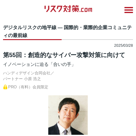
デジタルリスクの地平線 ― 国際的・業際的企業コミュニテ
ィの最前線
2025/03/28
第55回：創造的なサイバー攻撃対策に向けて
イノベーションに迫る「合いの手」
ハンディデザイン合同会社／
パートナー
小原 浩之
PRO（有料）会員限定