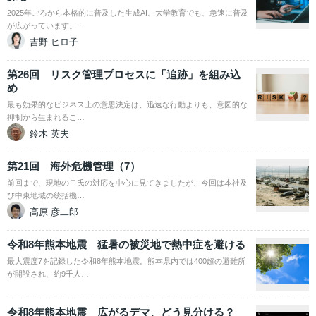
2025年ごろから本格的に普及した生成AI。大学教育でも、急速に普及
が広がっています。…
吉野 ヒロ子
第26回 リスク管理プロセスに「追跡」を組み込
め
最も効果的なビジネス上の意思決定は、迅速な行動よりも、意図的な
抑制から生まれるこ…
鈴木 英夫
第21回 海外危機管理（7）
前回まで、現地のＴ氏の対応を中心に見てきましたが、今回は本社及
び中東地域の統括機…
高原 彦二郎
令和8年熊本地震 猛暑の被災地で熱中症を避ける
最大震度7を記録した令和8年熊本地震。熊本県内では400超の避難所
が開設され、約9千人…
令和8年熊本地震 広がるデマ、どう見分ける？