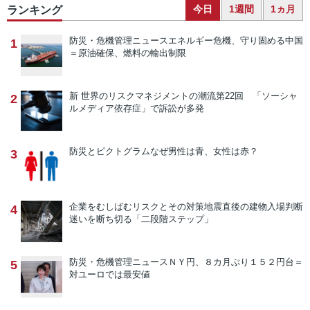
今日
1週間
1ヵ月
ランキング
防災・危機管理ニュース
エネルギー危機、守り固める中国
1
＝原油確保、燃料の輸出制限
新 世界のリスクマネジメントの潮流
第22回 「ソーシャ
2
ルメディア依存症」で訴訟が多発
防災とピクトグラム
なぜ男性は青、女性は赤？
3
企業をむしばむリスクとその対策
地震直後の建物入場判断
4
迷いを断ち切る「二段階ステップ」
防災・危機管理ニュース
ＮＹ円、８カ月ぶり１５２円台＝
5
対ユーロでは最安値