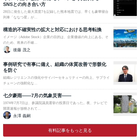
SNSとの向き合い方
28日に発生した最大震度7を記録した熊本地震では、早くも豪華寝台
列車「ななつ星」が…
構造的不確実性の拡大と対応における思考転換
イメージ（Adobe Stock）企業の目的は、企業価値の向上にある。そ
のため、将来の不確…
後藤 茂之
事例研究で有事に備え、組織の体質改善で形骸化
を防ぐ
組織レジリエンスの強化やサイバーセキュリティーの向上、サプライ
チェーンの強靭化な…
七夕豪雨――7月の気象災害――
1974年7月7日は、参議院議員選挙の投票日であった。夜、テレビで
開票速報が放映されて…
永澤 義嗣
有料記事をもっと見る