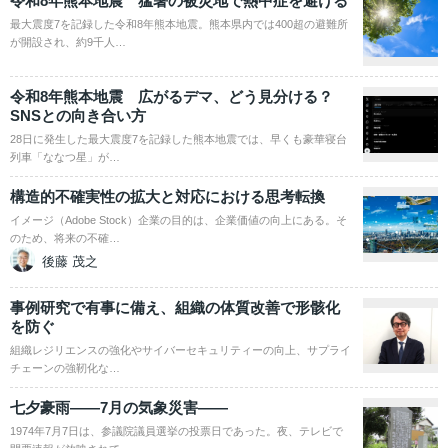
令和8年熊本地震 猛暑の被災地で熱中症を避ける
最大震度7を記録した令和8年熊本地震。熊本県内では400超の避難所
が開設され、約9千人…
令和8年熊本地震 広がるデマ、どう見分ける？
SNSとの向き合い方
28日に発生した最大震度7を記録した熊本地震では、早くも豪華寝台
列車「ななつ星」が…
構造的不確実性の拡大と対応における思考転換
イメージ（Adobe Stock）企業の目的は、企業価値の向上にある。そ
のため、将来の不確…
後藤 茂之
事例研究で有事に備え、組織の体質改善で形骸化
を防ぐ
組織レジリエンスの強化やサイバーセキュリティーの向上、サプライ
チェーンの強靭化な…
七夕豪雨――7月の気象災害――
1974年7月7日は、参議院議員選挙の投票日であった。夜、テレビで