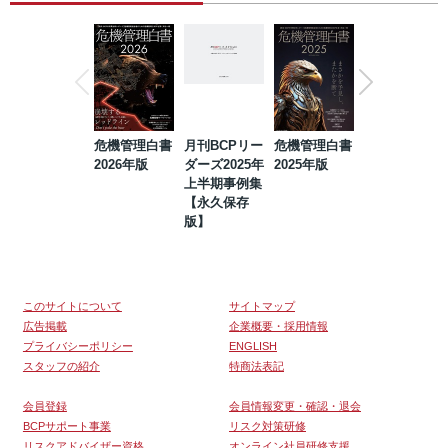
危機管理白書
月刊BCPリー
危機管理白書
2023年防災・
2026年版
ダーズ2025年
2025年版
BCP・リスク
上半期事例集
マネジメント
【永久保存
事例集【永久
版】
保存版】
このサイトについて
サイトマップ
広告掲載
企業概要・採用情報
プライバシーポリシー
ENGLISH
スタッフの紹介
特商法表記
会員登録
会員情報変更・確認・退会
BCPサポート事業
リスク対策研修
リスクアドバイザー資格
オンライン社員研修支援