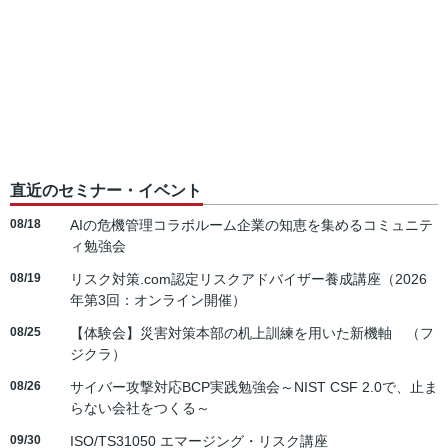
直近のセミナー・イベント
08/18
AIの危機管理コラボルーム企業の知恵を集めるコミュニテ
ィ勉強会
08/19
リスク対策.com認定リスクアドバイザー養成講座（2026
年第3回：オンライン開催）
08/25
【体験会】災害対策本部の机上訓練を用いた新機軸 （フ
ジクラ）
08/26
サイバー攻撃対応BCP実践勉強会～NIST CSF 2.0で、止ま
らない会社をつくる～
09/30
ISO/TS31050 エマージング・リスク講座