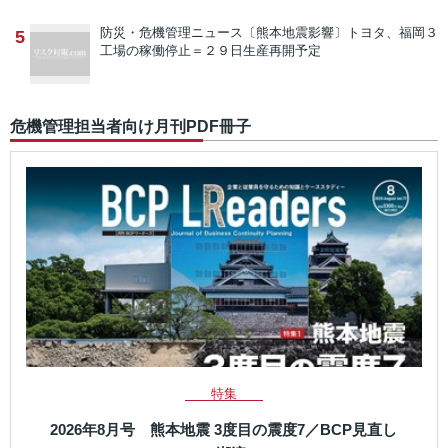
防災・危機管理ニュース
〔熊本地震影響〕トヨタ、福岡３
5
工場の稼働停止＝２９日生産再開予定
危機管理担当者向け月刊PDF冊子
特集
2026年8月号 熊本地震 3度目の震度7／BCP見直し