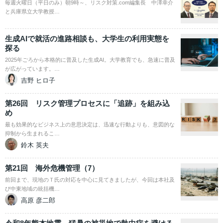
毎週火曜日（平日のみ）朝9時～、リスク対策.com編集長 中澤幸介
と兵庫県立大学教授…
生成AIで就活の進路相談も、大学生の利用実態を
探る
2025年ごろから本格的に普及した生成AI。大学教育でも、急速に普及
が広がっています。…
吉野 ヒロ子
第26回 リスク管理プロセスに「追跡」を組み込
め
最も効果的なビジネス上の意思決定は、迅速な行動よりも、意図的な
抑制から生まれるこ…
鈴木 英夫
第21回 海外危機管理（7）
前回まで、現地のＴ氏の対応を中心に見てきましたが、今回は本社及
び中東地域の統括機…
高原 彦二郎