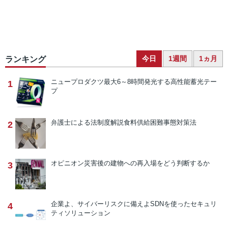
今日
1週間
1ヵ月
ランキング
ニュープロダクツ
最大6～8時間発光する高性能蓄光テー
1
プ
弁護士による法制度解説
食料供給困難事態対策法
2
オピニオン
災害後の建物への再入場をどう判断するか
3
企業よ、サイバーリスクに備えよ
SDNを使ったセキュリ
4
ティソリューション