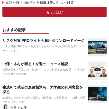
道路交通法の改正と自転車通勤のリスク対策
もっと読む
おすすめ記事
リスク対策.PROライト会員用ダウンロードページ
リスク対策.PROライト会員はこちらのページから最新号をダウンロ
ードできます。
中澤・木村が斬る！今週のニュース解説
毎週火曜日（平日のみ）朝9時～、リスク対策.com編集長 中澤幸介
と兵庫県立大学教授…
生成AIで就活の進路相談も、大学生の利用実態を
探る
2025年ごろから本格的に普及した生成AI。大学教育でも、急速に普及
が広がっています。…
吉野 ヒロ子