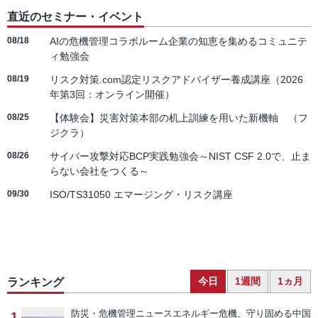
直近のセミナー・イベント
08/18
AIの危機管理コラボルーム企業の知恵を集めるコミュニテ
ィ勉強会
08/19
リスク対策.com認定リスクアドバイザー養成講座（2026
年第3回：オンライン開催）
08/25
【体験会】災害対策本部の机上訓練を用いた新機軸 （フ
ジクラ）
08/26
サイバー攻撃対応BCP実践勉強会～NIST CSF 2.0で、止ま
らない会社をつくる～
09/30
ISO/TS31050 エマージング・リスク講座
今日
1週間
1ヵ月
ランキング
防災・危機管理ニュース
エネルギー危機、守り固める中国
1