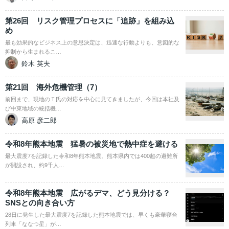
第26回 リスク管理プロセスに「追跡」を組み込
め
最も効果的なビジネス上の意思決定は、迅速な行動よりも、意図的な
抑制から生まれるこ…
鈴木 英夫
第21回 海外危機管理（7）
前回まで、現地のＴ氏の対応を中心に見てきましたが、今回は本社及
び中東地域の統括機…
高原 彦二郎
令和8年熊本地震 猛暑の被災地で熱中症を避ける
最大震度7を記録した令和8年熊本地震。熊本県内では400超の避難所
が開設され、約9千人…
令和8年熊本地震 広がるデマ、どう見分ける？
SNSとの向き合い方
28日に発生した最大震度7を記録した熊本地震では、早くも豪華寝台
列車「ななつ星」が…