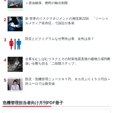
＝原油確保、燃料の輸出制限
新 世界のリスクマネジメントの潮流
第22回 「ソーシャ
2
ルメディア依存症」で訴訟が多発
防災とピクトグラム
なぜ男性は青、女性は赤？
3
企業をむしばむリスクとその対策
地震直後の建物入場判断
4
迷いを断ち切る「二段階ステップ」
防災・危機管理ニュース
ＮＹ円、８カ月ぶり１５２円台＝
5
対ユーロでは最安値
危機管理担当者向け月刊PDF冊子