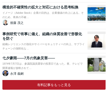
構造的不確実性の拡大と対応における思考転換
イメージ（Adobe Stock）企業の目的は、企業価値の向上にある。そ
のため、将来の不確…
後藤 茂之
事例研究で有事に備え、組織の体質改善で形骸化
を防ぐ
組織レジリエンスの強化やサイバーセキュリティーの向上、サプライ
チェーンの強靭化な…
七夕豪雨――7月の気象災害――
1974年7月7日は、参議院議員選挙の投票日であった。夜、テレビで
開票速報が放映されて…
永澤 義嗣
有料記事をもっと見る