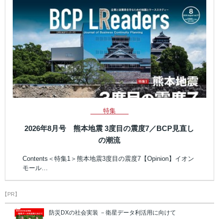
特集
2026年8月号 熊本地震 3度目の震度7／BCP見直し
の潮流
Contents＜特集1＞熊本地震3度目の震度7【Opinion】イオン
モール…
【PR】
防災DXの社会実装 －衛星データ利活用に向けて