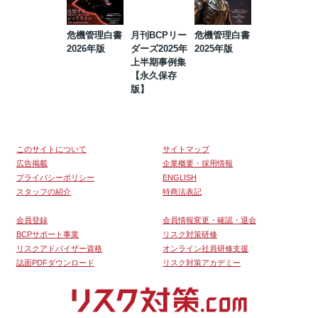
危機管理白書
月刊BCPリー
危機管理白書
2023年防災・
2026年版
ダーズ2025年
2025年版
BCP・リスク
上半期事例集
マネジメント
【永久保存
事例集【永久
版】
保存版】
このサイトについて
サイトマップ
広告掲載
企業概要・採用情報
プライバシーポリシー
ENGLISH
スタッフの紹介
特商法表記
会員登録
会員情報変更・確認・退会
BCPサポート事業
リスク対策研修
リスクアドバイザー資格
オンライン社員研修支援
誌面PDFダウンロード
リスク対策アカデミー