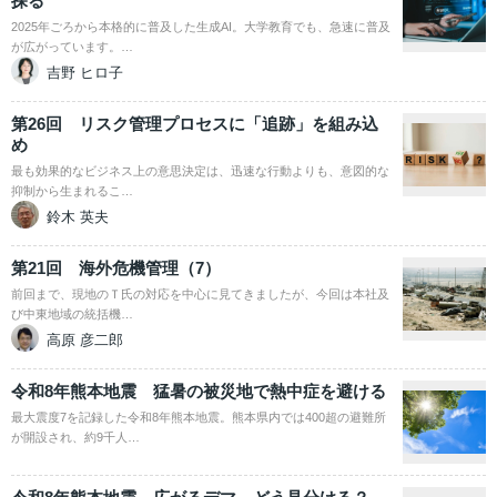
探る
2025年ごろから本格的に普及した生成AI。大学教育でも、急速に普及
が広がっています。…
吉野 ヒロ子
第26回 リスク管理プロセスに「追跡」を組み込
め
最も効果的なビジネス上の意思決定は、迅速な行動よりも、意図的な
抑制から生まれるこ…
鈴木 英夫
第21回 海外危機管理（7）
前回まで、現地のＴ氏の対応を中心に見てきましたが、今回は本社及
び中東地域の統括機…
高原 彦二郎
令和8年熊本地震 猛暑の被災地で熱中症を避ける
最大震度7を記録した令和8年熊本地震。熊本県内では400超の避難所
が開設され、約9千人…