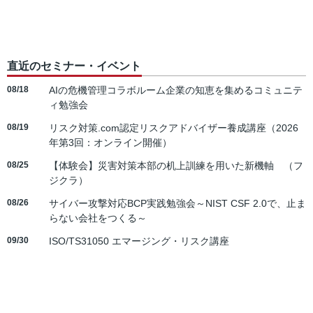
直近のセミナー・イベント
08/18
AIの危機管理コラボルーム企業の知恵を集めるコミュニテ
ィ勉強会
08/19
リスク対策.com認定リスクアドバイザー養成講座（2026
年第3回：オンライン開催）
08/25
【体験会】災害対策本部の机上訓練を用いた新機軸 （フ
ジクラ）
08/26
サイバー攻撃対応BCP実践勉強会～NIST CSF 2.0で、止ま
らない会社をつくる～
09/30
ISO/TS31050 エマージング・リスク講座