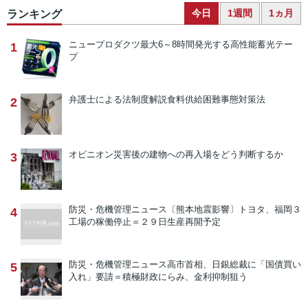
今日
1週間
1ヵ月
ランキング
ニュープロダクツ
最大6～8時間発光する高性能蓄光テー
1
プ
弁護士による法制度解説
食料供給困難事態対策法
2
オピニオン
災害後の建物への再入場をどう判断するか
3
防災・危機管理ニュース
〔熊本地震影響〕トヨタ、福岡３
4
工場の稼働停止＝２９日生産再開予定
防災・危機管理ニュース
高市首相、日銀総裁に「国債買い
5
入れ」要請＝積極財政にらみ、金利抑制狙う