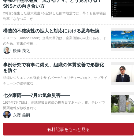
令和8年熊本地震 広がるデマ、どう見分ける？
SNSとの向き合い方
28日に発生した最大震度7を記録した熊本地震では、早くも豪華寝台
列車「ななつ星」が…
構造的不確実性の拡大と対応における思考転換
イメージ（Adobe Stock）企業の目的は、企業価値の向上にある。そ
のため、将来の不確…
後藤 茂之
事例研究で有事に備え、組織の体質改善で形骸化
を防ぐ
組織レジリエンスの強化やサイバーセキュリティーの向上、サプライ
チェーンの強靭化な…
七夕豪雨――7月の気象災害――
1974年7月7日は、参議院議員選挙の投票日であった。夜、テレビで
開票速報が放映されて…
永澤 義嗣
有料記事をもっと見る