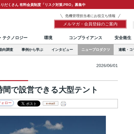
りだくさん 有料会員制度「リスク対策.PRO」募集中
危機管理担当者にお役立ち情報
メルマガ・会員登録のご案内
T・テクノロジー
環境
コンプライアンス
安全衛生
動向調査
事例から学ぶ
インタビュー
ニュープロダクツ
連載・コ
2026/06/01
時間で設営できる大型テント
e-mail