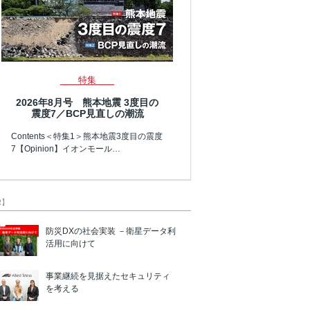
特集
2026年8月号 熊本地震 3度目の
震度7／BCP見直しの潮流
Contents＜特集1＞熊本地震3度目の震度
7【Opinion】イオンモール…
R】
防災DXの社会実装 －衛星データ利
活用に向けて
事業継続を見据えたセキュリティ
を考える