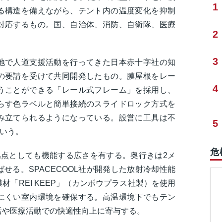
1
る構造を備えながら、テント内の温度変化を抑制
対応するもの。国、自治体、消防、自衛隊、医療
2
。
3
地で人道支援活動を行ってきた日本赤十字社の知
の要請を受けて共同開発したもの。膜屋根をレー
4
うことができる「レール式フレーム」を採用し、
らす色ラベルと簡単接続のスライドロック方式を
み立てられるようになっている。設営に工具は不
5
という。
危
拠点としても機能する広さを有する。奥行きは2メ
せる。SPACECOOL社が開発した放射冷却性能
「REI KEEP」（カンボウプラス社製）を使用
にくい室内環境を確保する。高温環境下でもテン
活や医療活動での快適性向上に寄与する。