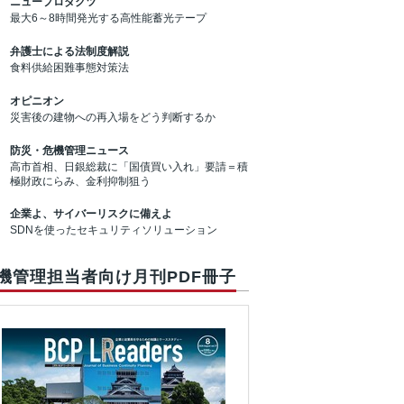
ニュープロダクツ
最大6～8時間発光する高性能蓄光テープ
弁護士による法制度解説
食料供給困難事態対策法
オピニオン
災害後の建物への再入場をどう判断するか
防災・危機管理ニュース
高市首相、日銀総裁に「国債買い入れ」要請＝積
極財政にらみ、金利抑制狙う
企業よ、サイバーリスクに備えよ
SDNを使ったセキュリティソリューション
機管理担当者向け月刊PDF冊子