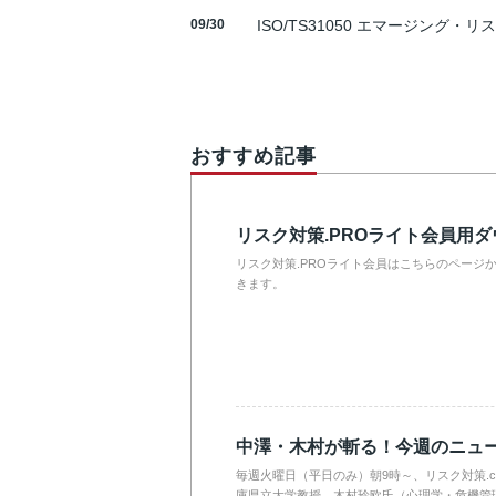
09/30
ISO/TS31050 エマージング・リ
おすすめ記事
リスク対策.PROライト会員用
リスク対策.PROライト会員はこちらのページ
きます。
中澤・木村が斬る！今週のニュ
毎週火曜日（平日のみ）朝9時～、リスク対策.
庫県立大学教授 木村玲欧氏（心理学・危機管