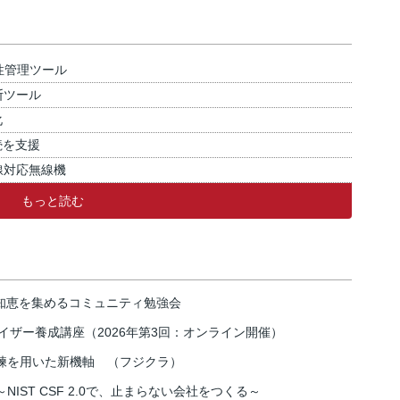
性管理ツール
断ツール
化
続を支援
線対応無線機
もっと読む
の知恵を集めるコミュニティ勉強会
イザー養成講座（2026年第3回：オンライン開催）
練を用いた新機軸 （フジクラ）
IST CSF 2.0で、止まらない会社をつくる～