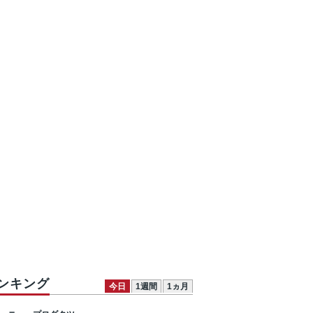
ンキング
今日
1週間
1ヵ月