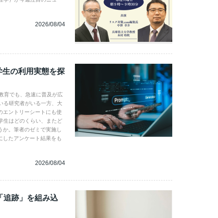
2026/08/04
学生の利用実態を探
学教育でも、急速に普及が広
いる研究者がいる一方、大
のエントリーシートにも使
学生はどのくらい、またど
うか。筆者のゼミで実施し
にしたアンケート結果をも
2026/08/04
「追跡」を組み込