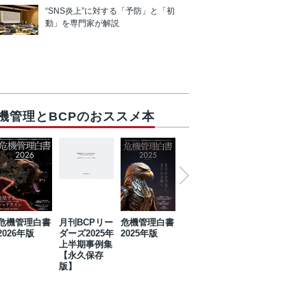
“SNS炎上”に対する「予防」と「初
動」を専門家が解説
機管理とBCPのおススメ本
危機管理白書
月刊BCPリー
危機管理白書
2023年防災・
危機管理白書
2026年版
ダーズ2025年
2025年版
BCP・リスク
2024年版
上半期事例集
マネジメント
【永久保存
事例集【永久
版】
保存版】