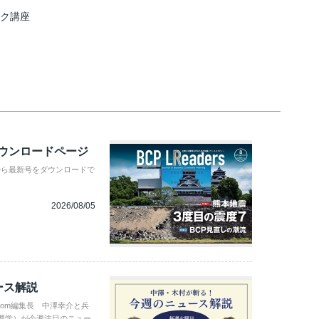
スク講座
ダウンロードページ
から最新号をダウンロードで
2026/08/05
ース解説
com編集長 中澤幸介と兵
理学）が今週注目のニュー