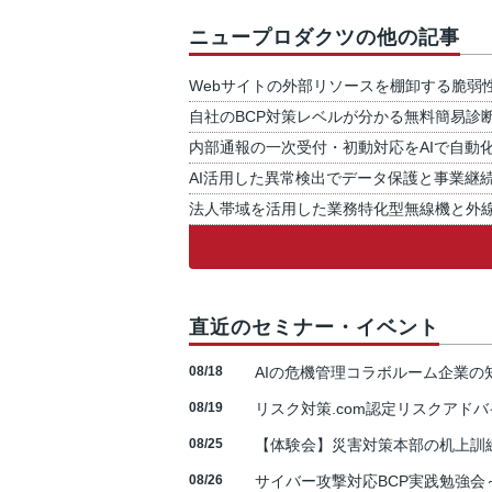
ニュープロダクツの他の記事
Webサイトの外部リソースを棚卸する脆弱
自社のBCP対策レベルが分かる無料簡易診
内部通報の一次受付・初動対応をAIで自動
AI活用した異常検出でデータ保護と事業継
法人帯域を活用した業務特化型無線機と外
直近のセミナー・イベント
08/18
AIの危機管理コラボルーム企業
08/19
リスク対策.com認定リスクアドバ
08/25
【体験会】災害対策本部の机上訓
08/26
サイバー攻撃対応BCP実践勉強会～N