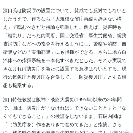
濱口氏は防災庁の設置について、賛成でも反対でもないと
したうえで、作るなら「大規模な省庁再編も辞さない構
え」で臨むべきだと持論を強調した。例えば、災害時も
「縦割り」だった内閣府、国土交通省、厚生労働省、総務
省消防庁などへの指令を行えるようにし、警察や消防、自
衛隊などの「実働部隊」にも指揮ができる、さらに地方自
治体への指揮系統を一本化すべきだとした。それが実現で
きなければ防災庁を新たに設置する意味はないとする。現
行の気象庁と復興庁を合併して、「防災復興庁」とする構
想も提案する。
濱口特任教授は阪神・淡路大震災(1995年)以来の30年間
で、国は「防災庁が『なければ』できないことと」と『な
くてもできること』」の検証をしないまま、石破内閣は
「（防災庁を）作るありきで進めてきた」と指摘。さら
に、被災時の備蓄や避難所の整備などについても「(国は)実