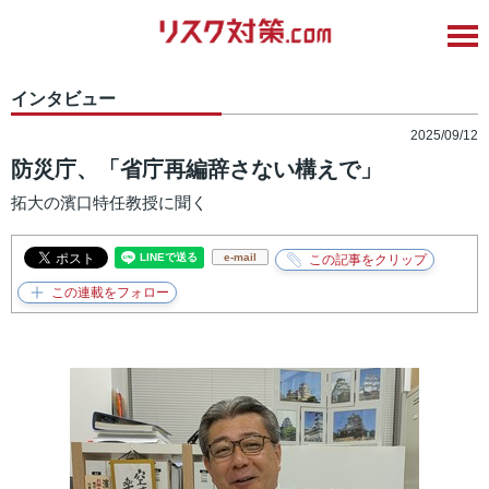
インタビュー
2025/09/12
防災庁、「省庁再編辞さない構えで」
拓大の濱口特任教授に聞く
e-mail