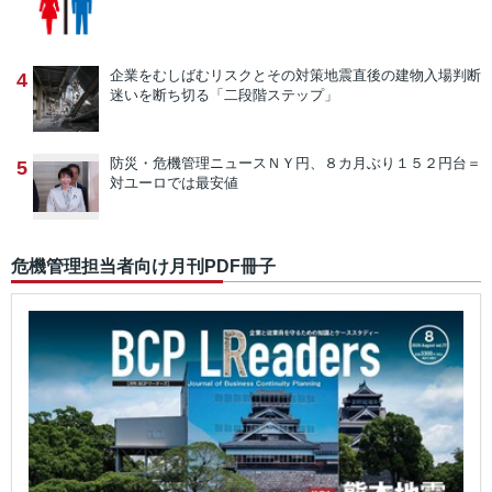
企業をむしばむリスクとその対策
地震直後の建物入場判断
4
迷いを断ち切る「二段階ステップ」
防災・危機管理ニュース
ＮＹ円、８カ月ぶり１５２円台＝
5
対ユーロでは最安値
危機管理担当者向け月刊PDF冊子