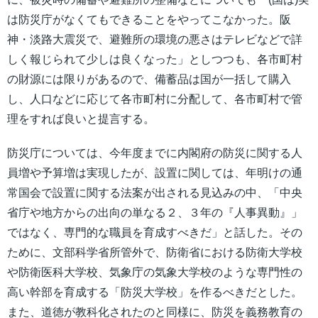
は防災庁がなくてもできることをやってこなかった。阪
神・淡路大震災で、避難所の環境の悪さはテレビなどで詳
しく報じられて少しは良くなった」としつつも、各市町村
の財源には限りがあるので、備蓄品は国が一括して購入
し、人口などに応じて各市町村に分配して、各市町村で管
理をすれば良いと提言する。
防災庁については、今年度までに内閣府の防災に関する人
員増や予算増は実現したが、設置に関しては、年明けの通
常国会で設置に関する法案が出される見込みの中、「中央
省庁や地方からの出向の単なる２、３年の『人事異動』」
ではなく、専門的な職員を育成すべきだ」と話した。その
ために、文部科学省所管外で、防衛省における防衛大学校
や防衛医科大学校、気象庁の気象大学校のような専門性の
高い幹部を育成する「防災大学校」を作るべきだとした。
また、道徳が教科化されたのと同様に、防災を義務教育の