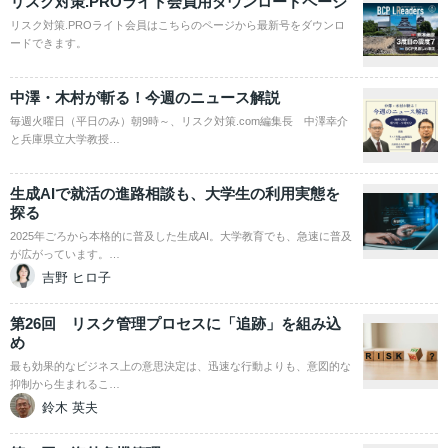
リスク対策.PROライト会員用ダウンロードページ
リスク対策.PROライト会員はこちらのページから最新号をダウンロ
ードできます。
中澤・木村が斬る！今週のニュース解説
毎週火曜日（平日のみ）朝9時～、リスク対策.com編集長 中澤幸介
と兵庫県立大学教授…
生成AIで就活の進路相談も、大学生の利用実態を
探る
2025年ごろから本格的に普及した生成AI。大学教育でも、急速に普及
が広がっています。…
吉野 ヒロ子
第26回 リスク管理プロセスに「追跡」を組み込
め
最も効果的なビジネス上の意思決定は、迅速な行動よりも、意図的な
抑制から生まれるこ…
鈴木 英夫