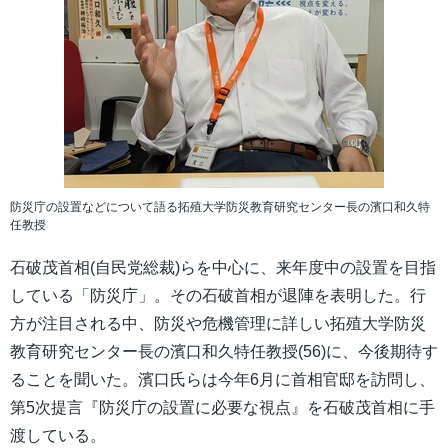
防災庁の設置などについて語る拓殖大学防災教育研究センター長の濱口和久特
任教授
石破茂首相(自民党総裁)らを中心に、来年度中の設置を目指
している「防災庁」。その石破首相が退陣を表明した。行
方が注目される中、防災や危機管理に詳しい拓殖大学防災
教育研究センター長の濱口和久特任教授(56)に、今後期待す
ることを聞いた。濱口氏らは今年6月に首相官邸を訪問し、
第5次提言『防災庁の設置に必要な視点』を石破茂首相に手
渡している。