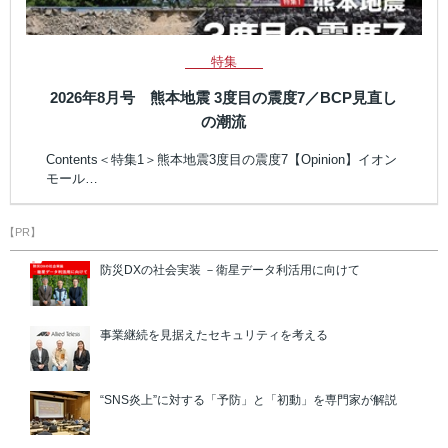
特集
2026年8月号 熊本地震 3度目の震度7／BCP見直し
の潮流
Contents＜特集1＞熊本地震3度目の震度7【Opinion】イオン
モール…
【PR】
防災DXの社会実装 －衛星データ利活用に向けて
事業継続を見据えたセキュリティを考える
“SNS炎上”に対する「予防」と「初動」を専門家が解説