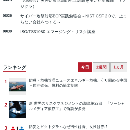
08/25
【体験会】災害対策本部の机上訓練を用いた新機軸 （フ
ジクラ）
08/26
サイバー攻撃対応BCP実践勉強会～NIST CSF 2.0で、止ま
らない会社をつくる～
09/30
ISO/TS31050 エマージング・リスク講座
今日
1週間
1ヵ月
ランキング
防災・危機管理ニュース
エネルギー危機、守り固める中国
1
＝原油確保、燃料の輸出制限
新 世界のリスクマネジメントの潮流
第22回 「ソーシャ
2
ルメディア依存症」で訴訟が多発
防災とピクトグラム
なぜ男性は青、女性は赤？
3