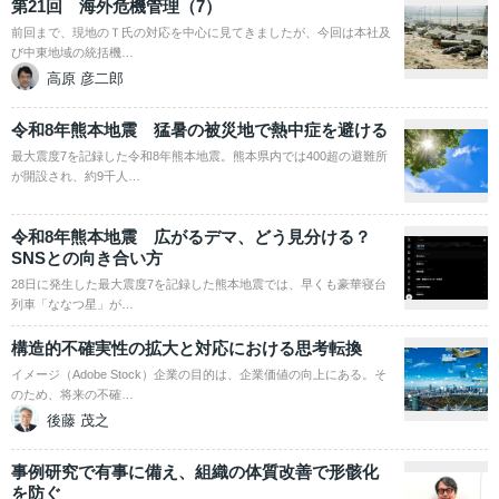
第21回 海外危機管理（7）
前回まで、現地のＴ氏の対応を中心に見てきましたが、今回は本社及
び中東地域の統括機…
高原 彦二郎
令和8年熊本地震 猛暑の被災地で熱中症を避ける
最大震度7を記録した令和8年熊本地震。熊本県内では400超の避難所
が開設され、約9千人…
令和8年熊本地震 広がるデマ、どう見分ける？
SNSとの向き合い方
28日に発生した最大震度7を記録した熊本地震では、早くも豪華寝台
列車「ななつ星」が…
構造的不確実性の拡大と対応における思考転換
イメージ（Adobe Stock）企業の目的は、企業価値の向上にある。そ
のため、将来の不確…
後藤 茂之
事例研究で有事に備え、組織の体質改善で形骸化
を防ぐ