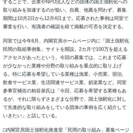
することで、企業やNPO法人などの団体の国土強靭化への
取り組みを加速するのが狙い。自薦、他薦を問わず、募集
期間は10月2日から12月4日まで。応募された事例は同室で
審査を行い、有識者の確認を経て掲載の可否を決定する。
同室では今年6月、内閣官房ホームページ内に「国土強靭化
民間の取組事例集」サイトを開設。2カ月で100万を超える
アクセスがあったという。今回の募集では、これまで応募
が少なかった業種や分野の取り組みを重点的に取り上げ
る。特に応募を希望している業種は漁業、小売業、宿泊、
飲食サービス業、生活関連サービス業、娯楽業など。同室
参事官補佐の粕谷泉氏は「今回、応募を希望する業種もあ
るが、それに限らずさまざまな分野で、国土強靭化に対し
て先進的な取り組みをしている団体の事例を広く紹介して
いきたい」と話している。
□内閣官房国土強靭化推進室「民間の取り組み」募集ページ