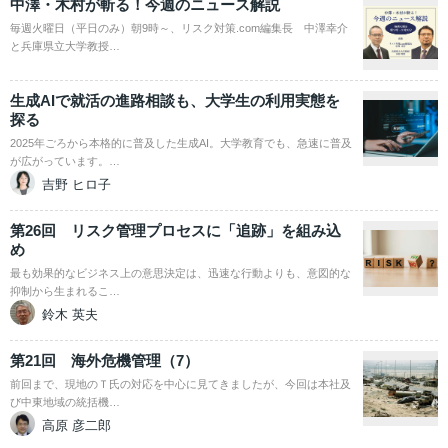
中澤・木村が斬る！今週のニュース解説
毎週火曜日（平日のみ）朝9時～、リスク対策.com編集長 中澤幸介
と兵庫県立大学教授…
生成AIで就活の進路相談も、大学生の利用実態を
探る
2025年ごろから本格的に普及した生成AI。大学教育でも、急速に普及
が広がっています。…
吉野 ヒロ子
第26回 リスク管理プロセスに「追跡」を組み込
め
最も効果的なビジネス上の意思決定は、迅速な行動よりも、意図的な
抑制から生まれるこ…
鈴木 英夫
第21回 海外危機管理（7）
前回まで、現地のＴ氏の対応を中心に見てきましたが、今回は本社及
び中東地域の統括機…
高原 彦二郎