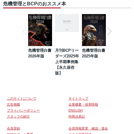
危機管理とBCPのおススメ本
危機管理白書
月刊BCPリー
危機管理白書
2023年防災・
2026年版
ダーズ2025年
2025年版
BCP・リスク
上半期事例集
マネジメント
【永久保存
事例集【永久
版】
保存版】
このサイトについて
サイトマップ
広告掲載
企業概要・採用情報
プライバシーポリシー
ENGLISH
スタッフの紹介
特商法表記
会員登録
会員情報変更・確認・退会