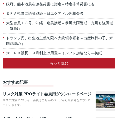
政府、熊本地震を激甚災害に指定＝特定非常災害にも
ＥＰＡ視野に議論継続＝日エクアドル外相会談
大型台風１３号、沖縄・奄美接近＝暴風大雨警戒、九州も強風域
―気象庁
トランプ氏、出生地主義制限へ大統領令署名＝出産旅行の子、米
国籍認めず
米ＦＲＢ議長、９月利上げ用意＝インフレ加速なら―英紙
もっと読む
おすすめ記事
リスク対策.PROライト会員用ダウンロードページ
リスク対策.PROライト会員はこちらのページから最新号をダウンロ
ードできます。