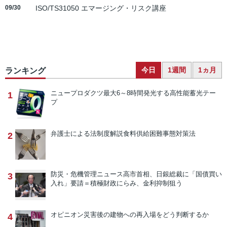
09/30
ISO/TS31050 エマージング・リスク講座
今日
1週間
1ヵ月
ランキング
ニュープロダクツ
最大6～8時間発光する高性能蓄光テー
1
プ
弁護士による法制度解説
食料供給困難事態対策法
2
防災・危機管理ニュース
高市首相、日銀総裁に「国債買い
3
入れ」要請＝積極財政にらみ、金利抑制狙う
オピニオン
災害後の建物への再入場をどう判断するか
4