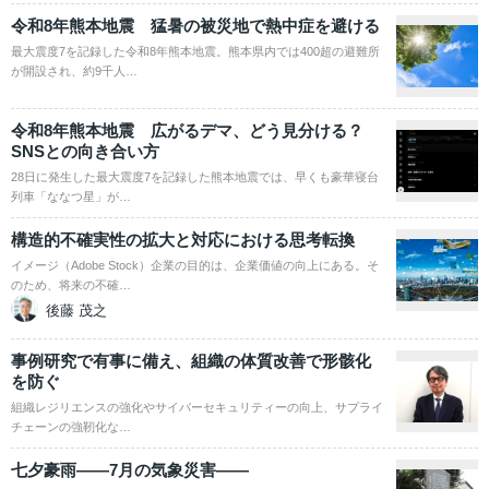
令和8年熊本地震 猛暑の被災地で熱中症を避ける
最大震度7を記録した令和8年熊本地震。熊本県内では400超の避難所
が開設され、約9千人…
令和8年熊本地震 広がるデマ、どう見分ける？
SNSとの向き合い方
28日に発生した最大震度7を記録した熊本地震では、早くも豪華寝台
列車「ななつ星」が…
構造的不確実性の拡大と対応における思考転換
イメージ（Adobe Stock）企業の目的は、企業価値の向上にある。そ
のため、将来の不確…
後藤 茂之
事例研究で有事に備え、組織の体質改善で形骸化
を防ぐ
組織レジリエンスの強化やサイバーセキュリティーの向上、サプライ
チェーンの強靭化な…
七夕豪雨――7月の気象災害――