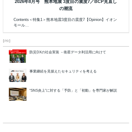
2026年8月号 熊本地震 3度目の震度7／BCP見直し
の潮流
Contents＜特集1＞熊本地震3度目の震度7【Opinion】イオン
モール…
【PR】
防災DXの社会実装 －衛星データ利活用に向けて
事業継続を見据えたセキュリティを考える
“SNS炎上”に対する「予防」と「初動」を専門家が解説