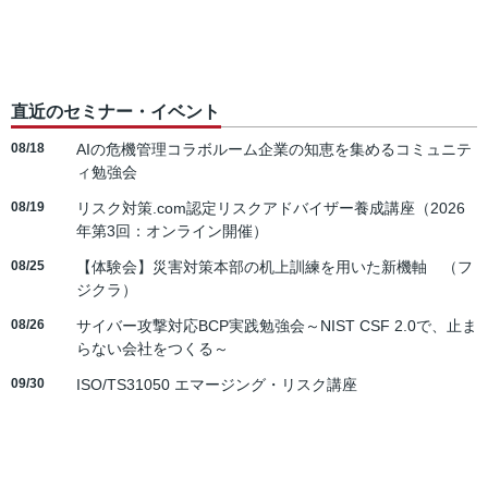
直近のセミナー・イベント
08/18
AIの危機管理コラボルーム企業の知恵を集めるコミュニテ
ィ勉強会
08/19
リスク対策.com認定リスクアドバイザー養成講座（2026
年第3回：オンライン開催）
08/25
【体験会】災害対策本部の机上訓練を用いた新機軸 （フ
ジクラ）
08/26
サイバー攻撃対応BCP実践勉強会～NIST CSF 2.0で、止ま
らない会社をつくる～
09/30
ISO/TS31050 エマージング・リスク講座