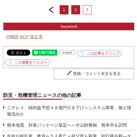
prev
1
2
3
keyword
内閣府
BCP
策定率
e-mail
投稿・コメント全文を見る
防災・危機管理ニュースの他の記事
ニチレイ、純利益予想４８億円引き下げ＝システム障害、個人情
報流出か
熊本地震、対策パッケージ策定へ＝片山財務相、熊本市を訪問
生徒が銃乱射、教員ら５人死亡＝祖父母も殺害、犯行後自殺―タ