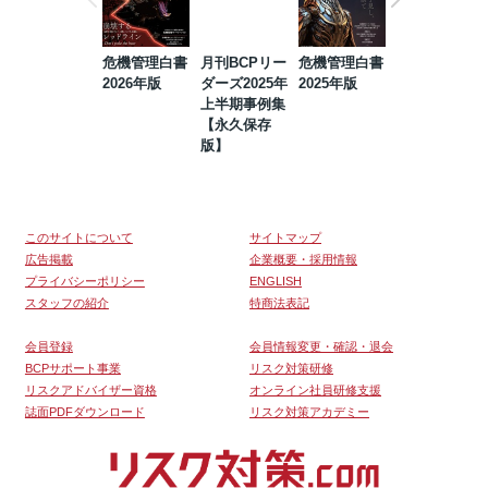
危機管理白書
月刊BCPリー
危機管理白書
2023年防災・
2026年版
ダーズ2025年
2025年版
BCP・リスク
上半期事例集
マネジメント
【永久保存
事例集【永久
版】
保存版】
このサイトについて
サイトマップ
広告掲載
企業概要・採用情報
プライバシーポリシー
ENGLISH
スタッフの紹介
特商法表記
会員登録
会員情報変更・確認・退会
BCPサポート事業
リスク対策研修
リスクアドバイザー資格
オンライン社員研修支援
誌面PDFダウンロード
リスク対策アカデミー