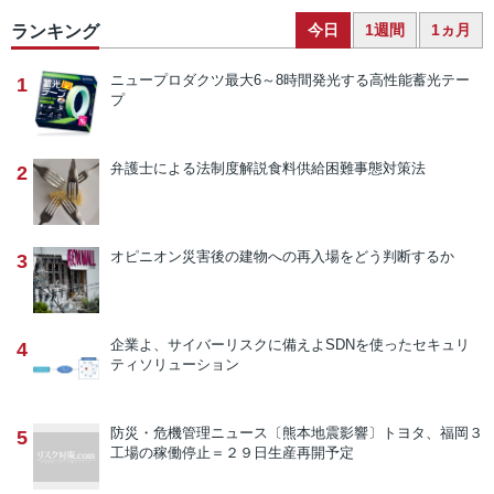
今日
1週間
1ヵ月
ランキング
ニュープロダクツ
最大6～8時間発光する高性能蓄光テー
1
プ
弁護士による法制度解説
食料供給困難事態対策法
2
オピニオン
災害後の建物への再入場をどう判断するか
3
企業よ、サイバーリスクに備えよ
SDNを使ったセキュリ
4
ティソリューション
防災・危機管理ニュース
〔熊本地震影響〕トヨタ、福岡３
5
工場の稼働停止＝２９日生産再開予定