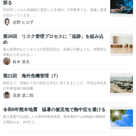
探る
2025年ごろから本格的に普及した生成AI。大学教育でも、急速に普及
が広がっています。…
吉野 ヒロ子
第26回 リスク管理プロセスに「追跡」を組み込
め
最も効果的なビジネス上の意思決定は、迅速な行動よりも、意図的な
抑制から生まれるこ…
鈴木 英夫
第21回 海外危機管理（7）
前回まで、現地のＴ氏の対応を中心に見てきましたが、今回は本社及
び中東地域の統括機…
高原 彦二郎
令和8年熊本地震 猛暑の被災地で熱中症を避ける
最大震度7を記録した令和8年熊本地震。熊本県内では400超の避難所
が開設され、約9千人…