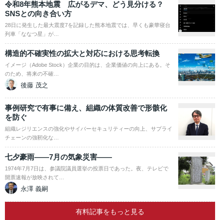
令和8年熊本地震 広がるデマ、どう見分ける？
SNSとの向き合い方
28日に発生した最大震度7を記録した熊本地震では、早くも豪華寝台
列車「ななつ星」が…
構造的不確実性の拡大と対応における思考転換
イメージ（Adobe Stock）企業の目的は、企業価値の向上にある。そ
のため、将来の不確…
後藤 茂之
事例研究で有事に備え、組織の体質改善で形骸化
を防ぐ
組織レジリエンスの強化やサイバーセキュリティーの向上、サプライ
チェーンの強靭化な…
七夕豪雨――7月の気象災害――
1974年7月7日は、参議院議員選挙の投票日であった。夜、テレビで
開票速報が放映されて…
永澤 義嗣
有料記事をもっと見る