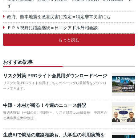
イ
政府、熊本地震を激甚災害に指定＝特定非常災害にも
ＥＰＡ視野に議論継続＝日エクアドル外相会談
もっと読む
おすすめ記事
リスク対策.PROライト会員用ダウンロードページ
リスク対策.PROライト会員はこちらのページから最新号をダウンロ
ードできます。
中澤・木村が斬る！今週のニュース解説
毎週火曜日（平日のみ）朝9時～、リスク対策.com編集長 中澤幸介
と兵庫県立大学教授…
生成AIで就活の進路相談も、大学生の利用実態を