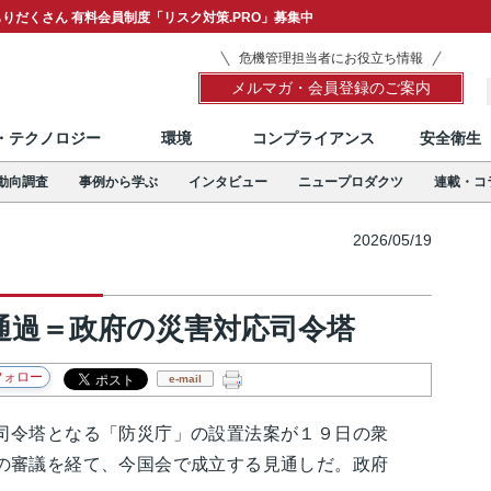
りだくさん 有料会員制度「リスク対策.PRO」募集中
危機管理担当者にお役立ち情報
メルマガ・会員登録のご案内
T・テクノロジー
環境
コンプライアンス
安全衛生
動向調査
事例から学ぶ
インタビュー
ニュープロダクツ
連載・コ
2026/05/19
通過＝政府の災害対応司令塔
e-mail
令塔となる「防災庁」の設置法案が１９日の衆
の審議を経て、今国会で成立する見通しだ。政府