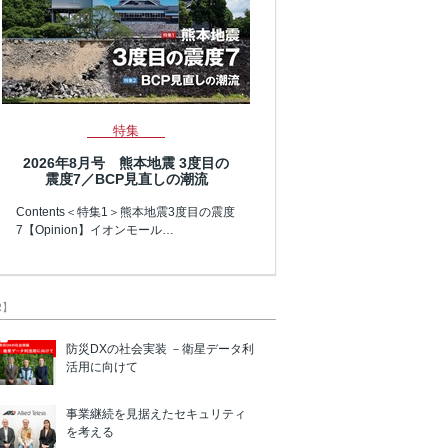
特集
2026年8月号 熊本地震 3度目の
震度7／BCP見直しの潮流
Contents＜特集1＞熊本地震3度目の震度
7【Opinion】イオンモール…
R】
防災DXの社会実装 －衛星データ利
活用に向けて
事業継続を見据えたセキュリティ
を考える