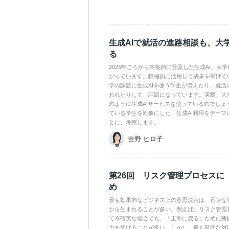
生成AIで就活の進路相談も、大
る
2025年ごろから本格的に普及した生成AI。大
がっています。積極的に活用して成果を挙げて
学の課題に生成AIを使う学生が増えたり、就活
われたりして、話題になっています。実際、大
のように生成AIサービスを使っているのでしょ
ている学生を対象にした、生成AI利用をテーマ
とに、考察します。
吉野 ヒロ子
第26回 リスク管理プロセスに
め
最も効果的なビジネス上の意思決定は、迅速な
から生まれることが多い。例えば、リスク管理
て不確実な場合でも、「正常に戻る」ために断
力を受けることが多い。しかし、最も賢明な対