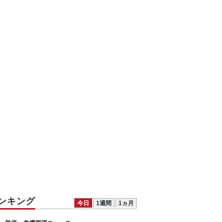
ンキング
今日
1週間
1ヵ月