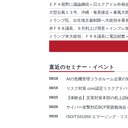
ＥＰＡ視野に議論継続＝日エクアドル外相
大型台風１３号、沖縄・奄美接近＝暴風大
トランプ氏、出生地主義制限へ大統領令署
米ＦＲＢ議長、９月利上げ用意＝インフレ
トランプ米大統領、ＦＲＢ議長に電話頻繁
直近のセミナー・イベント
08/18
AIの危機管理コラボルーム企業
08/19
リスク対策.com認定リスクアドバ
08/25
【体験会】災害対策本部の机上訓
08/26
サイバー攻撃対応BCP実践勉強会～N
09/30
ISO/TS31050 エマージング・リ