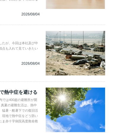
2026/08/04
したが、今回は本社及び中
観点も入れて見ていきたい
2026/08/04
地で熱中症を避ける
内では400超の避難所が開
。真夏の避難生活は、熱中
、猛暑・酷暑下での復旧活
。現地で熱中症をどう防い
たま赤十字病院高度救命救