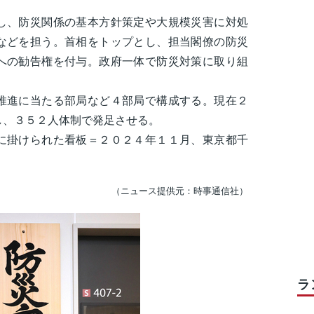
、防災関係の基本方針策定や大規模災害に対処
などを担う。首相をトップとし、担当閣僚の防災
への勧告権を付与。政府一体で防災対策に取り組
進に当たる部局など４部局で構成する。現在２
し、３５２人体制で発足させる。
に掛けられた看板＝２０２４年１１月、東京都千
（ニュース提供元：時事通信社）
ラ