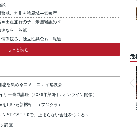
会談
雨警戒、九州も強風域―気象庁
名＝出産旅行の子、米国籍認めず
加速なら―英紙
＝慣例破る、独立性懸念も―報道
もっと読む
危
の知恵を集めるコミュニティ勉強会
イザー養成講座（2026年第3回：オンライン開催）
練を用いた新機軸 （フジクラ）
IST CSF 2.0で、止まらない会社をつくる～
スク講座