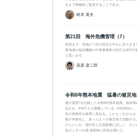
るまで積極的に監視することである。
鈴木 英夫
第21回 海外危機管理（7）
前回まで、現地のＴ氏の対応を中心に見てきま
東地域の統括機能の中東事務所の対応をBCPの
と思います。
高原 彦二郎
令和8年熊本地震 猛暑の被災
最大震度7を記録した令和8年熊本地震。熊本県
設され、約9千人が避難している（29日時点）
症の危険性を確実に高める。しかもこれからは
動が本格化し、多くの人々が被災地で活動する
だらいいか。熱中症と災害医療に詳しい、さい
急センターの席 望医師に対策を聞いた。