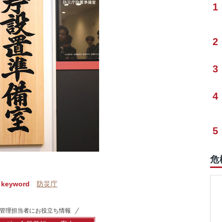
1
2
3
4
5
危
keyword
防災庁
管理担当者にお役立ち情報