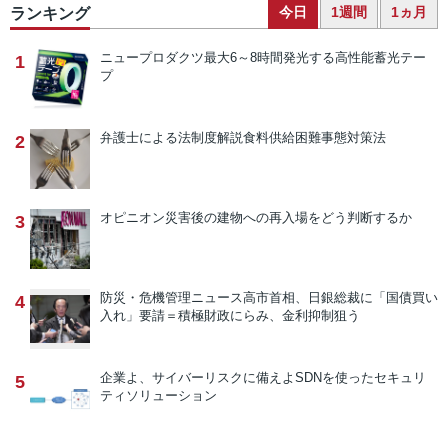
今日
1週間
1ヵ月
ランキング
ニュープロダクツ
最大6～8時間発光する高性能蓄光テー
1
プ
弁護士による法制度解説
食料供給困難事態対策法
2
オピニオン
災害後の建物への再入場をどう判断するか
3
防災・危機管理ニュース
高市首相、日銀総裁に「国債買い
4
入れ」要請＝積極財政にらみ、金利抑制狙う
企業よ、サイバーリスクに備えよ
SDNを使ったセキュリ
5
ティソリューション