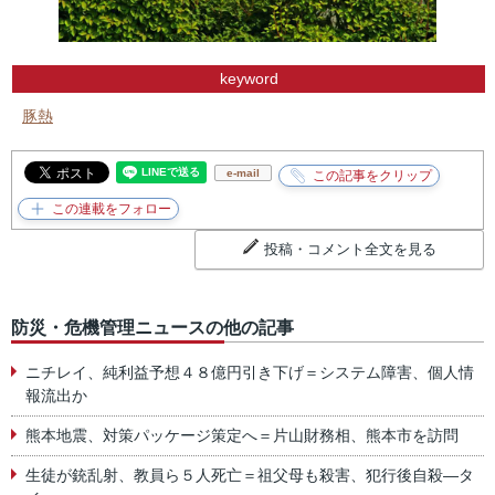
keyword
豚熱
e-mail
投稿・コメント全文を見る
防災・危機管理ニュースの他の記事
ニチレイ、純利益予想４８億円引き下げ＝システム障害、個人情
報流出か
熊本地震、対策パッケージ策定へ＝片山財務相、熊本市を訪問
生徒が銃乱射、教員ら５人死亡＝祖父母も殺害、犯行後自殺―タ