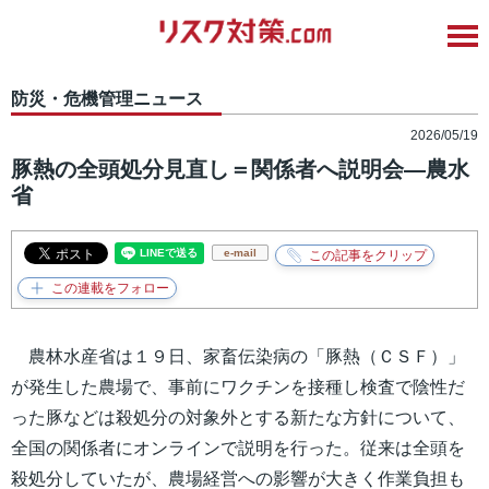
防災・危機管理ニュース
2026/05/19
豚熱の全頭処分見直し＝関係者へ説明会―農水
省
e-mail
農林水産省は１９日、家畜伝染病の「豚熱（ＣＳＦ）」
が発生した農場で、事前にワクチンを接種し検査で陰性だ
った豚などは殺処分の対象外とする新たな方針について、
全国の関係者にオンラインで説明を行った。従来は全頭を
殺処分していたが、農場経営への影響が大きく作業負担も