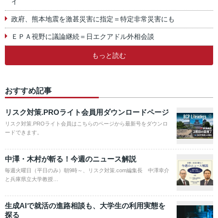
イ
政府、熊本地震を激甚災害に指定＝特定非常災害にも
ＥＰＡ視野に議論継続＝日エクアドル外相会談
もっと読む
おすすめ記事
リスク対策.PROライト会員用ダウンロードページ
リスク対策.PROライト会員はこちらのページから最新号をダウンロ
ードできます。
中澤・木村が斬る！今週のニュース解説
毎週火曜日（平日のみ）朝9時～、リスク対策.com編集長 中澤幸介
と兵庫県立大学教授…
生成AIで就活の進路相談も、大学生の利用実態を
探る