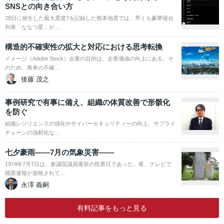
SNSとの向き合い方
28日に発生した最大震度7を記録した熊本地震では、早くも豪華寝台
列車「ななつ星」が…
構造的不確実性の拡大と対応における思考転換
イメージ（Adobe Stock）企業の目的は、企業価値の向上にある。そ
のため、将来の不確…
後藤 茂之
事例研究で有事に備え、組織の体質改善で形骸化
を防ぐ
組織レジリエンスの強化やサイバーセキュリティーの向上、サプライ
チェーンの強靭化な…
七夕豪雨――7月の気象災害――
1974年7月7日は、参議院議員選挙の投票日であった。夜、テレビで
開票速報が放映されて…
永澤 義嗣
有料記事をもっと見る