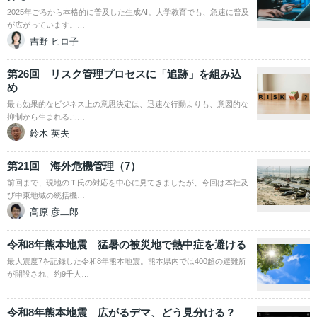
2025年ごろから本格的に普及した生成AI。大学教育でも、急速に普及
が広がっています。…
吉野 ヒロ子
第26回 リスク管理プロセスに「追跡」を組み込
め
最も効果的なビジネス上の意思決定は、迅速な行動よりも、意図的な
抑制から生まれるこ…
鈴木 英夫
第21回 海外危機管理（7）
前回まで、現地のＴ氏の対応を中心に見てきましたが、今回は本社及
び中東地域の統括機…
高原 彦二郎
令和8年熊本地震 猛暑の被災地で熱中症を避ける
最大震度7を記録した令和8年熊本地震。熊本県内では400超の避難所
が開設され、約9千人…
令和8年熊本地震 広がるデマ、どう見分ける？