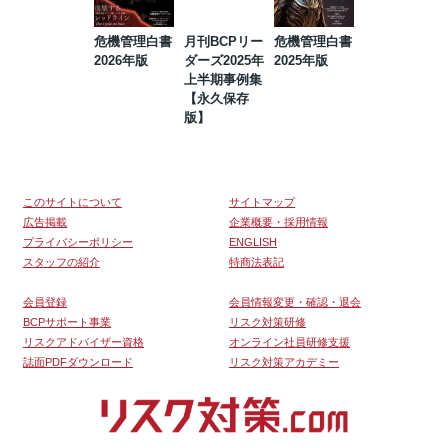
危機管理白書
月刊BCPリー
危機管理白書
2023年防災・
2026年版
ダーズ2025年
2025年版
BCP・リスク
上半期事例集
マネジメント
【永久保存
事例集【永久
版】
保存版】
このサイトについて
サイトマップ
広告掲載
企業概要・採用情報
プライバシーポリシー
ENGLISH
スタッフの紹介
特商法表記
会員登録
会員情報変更・確認・退会
BCPサポート事業
リスク対策研修
リスクアドバイザー資格
オンライン社員研修支援
誌面PDFダウンロード
リスク対策アカデミー