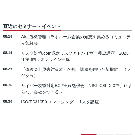
直近のセミナー・イベント
08/18
AIの危機管理コラボルーム企業の知恵を集めるコミュニテ
ィ勉強会
08/19
リスク対策.com認定リスクアドバイザー養成講座（2026
年第3回：オンライン開催）
08/25
【体験会】災害対策本部の机上訓練を用いた新機軸 （フ
ジクラ）
08/26
サイバー攻撃対応BCP実践勉強会～NIST CSF 2.0で、止ま
らない会社をつくる～
09/30
ISO/TS31050 エマージング・リスク講座