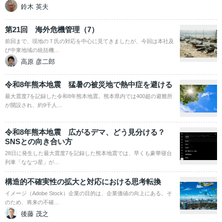
鈴木 英夫
第21回 海外危機管理（7）
前回まで、現地のＴ氏の対応を中心に見てきましたが、今回は本社及
び中東地域の統括機…
高原 彦二郎
令和8年熊本地震 猛暑の被災地で熱中症を避ける
最大震度7を記録した令和8年熊本地震。熊本県内では400超の避難所
が開設され、約9千人…
令和8年熊本地震 広がるデマ、どう見分ける？
SNSとの向き合い方
28日に発生した最大震度7を記録した熊本地震では、早くも豪華寝台
列車「ななつ星」が…
構造的不確実性の拡大と対応における思考転換
イメージ（Adobe Stock）企業の目的は、企業価値の向上にある。そ
のため、将来の不確…
後藤 茂之