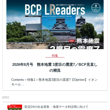
特集
2026年8月号 熊本地震 3度目の震度7／BCP見直し
の潮流
Contents＜特集1＞熊本地震3度目の震度7【Opinion】イオン
モール…
【PR】
防災DXの社会実装 －衛星データ利活用に向けて