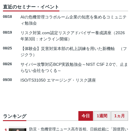
直近のセミナー・イベント
08/18
AIの危機管理コラボルーム企業の知恵を集めるコミュニテ
ィ勉強会
08/19
リスク対策.com認定リスクアドバイザー養成講座（2026
年第3回：オンライン開催）
08/25
【体験会】災害対策本部の机上訓練を用いた新機軸 （フ
ジクラ）
08/26
サイバー攻撃対応BCP実践勉強会～NIST CSF 2.0で、止ま
らない会社をつくる～
09/30
ISO/TS31050 エマージング・リスク講座
今日
1週間
1ヵ月
ランキング
防災・危機管理ニュース
高市首相、日銀総裁に「国債買い
1