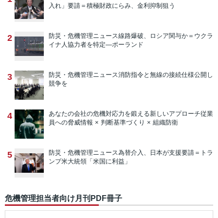
入れ」要請＝積極財政にらみ、金利抑制狙う
防災・危機管理ニュース
線路爆破、ロシア関与か＝ウクラ
2
イナ人協力者を特定―ポーランド
防災・危機管理ニュース
消防指令と無線の接続仕様公開し
3
競争を
あなたの会社の危機対応力を鍛える新しいアプローチ
従業
4
員への脅威情報 × 判断基準づくり × 組織防衛
防災・危機管理ニュース
為替介入、日本が支援要請＝トラ
5
ンプ米大統領「米国に利益」
危機管理担当者向け月刊PDF冊子