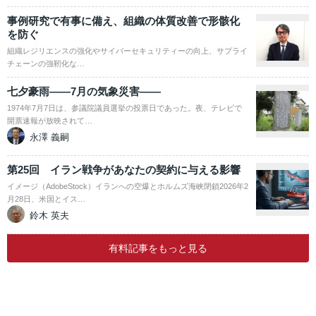
事例研究で有事に備え、組織の体質改善で形骸化
を防ぐ
組織レジリエンスの強化やサイバーセキュリティーの向上、サプライ
チェーンの強靭化な…
七夕豪雨――7月の気象災害――
1974年7月7日は、参議院議員選挙の投票日であった。夜、テレビで
開票速報が放映されて…
永澤 義嗣
第25回 イラン戦争があなたの契約に与える影響
イメージ（AdobeStock）イランへの空爆とホルムズ海峡閉鎖2026年2
月28日、米国とイス…
鈴木 英夫
有料記事をもっと見る