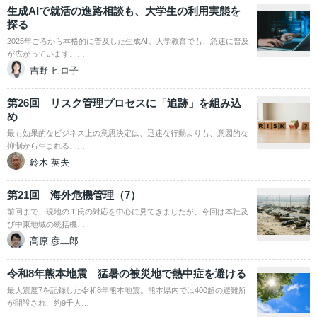
生成AIで就活の進路相談も、大学生の利用実態を
探る
2025年ごろから本格的に普及した生成AI。大学教育でも、急速に普及
が広がっています。…
吉野 ヒロ子
第26回 リスク管理プロセスに「追跡」を組み込
め
最も効果的なビジネス上の意思決定は、迅速な行動よりも、意図的な
抑制から生まれるこ…
鈴木 英夫
第21回 海外危機管理（7）
前回まで、現地のＴ氏の対応を中心に見てきましたが、今回は本社及
び中東地域の統括機…
高原 彦二郎
令和8年熊本地震 猛暑の被災地で熱中症を避ける
最大震度7を記録した令和8年熊本地震。熊本県内では400超の避難所
が開設され、約9千人…