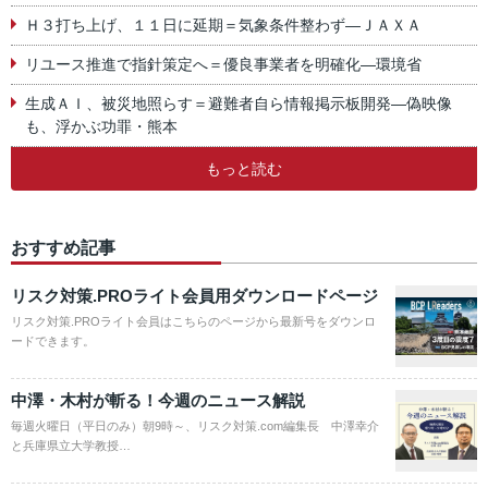
Ｈ３打ち上げ、１１日に延期＝気象条件整わず―ＪＡＸＡ
リユース推進で指針策定へ＝優良事業者を明確化―環境省
生成ＡＩ、被災地照らす＝避難者自ら情報掲示板開発―偽映像
も、浮かぶ功罪・熊本
もっと読む
おすすめ記事
リスク対策.PROライト会員用ダウンロードページ
リスク対策.PROライト会員はこちらのページから最新号をダウンロ
ードできます。
中澤・木村が斬る！今週のニュース解説
毎週火曜日（平日のみ）朝9時～、リスク対策.com編集長 中澤幸介
と兵庫県立大学教授…