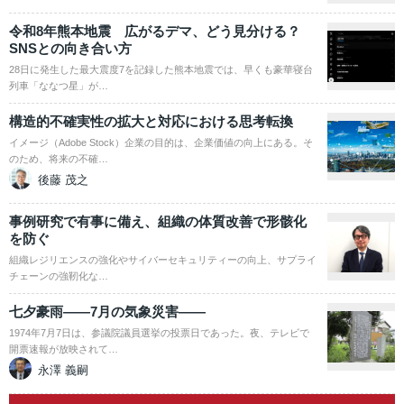
令和8年熊本地震 広がるデマ、どう見分ける？
SNSとの向き合い方
28日に発生した最大震度7を記録した熊本地震では、早くも豪華寝台
列車「ななつ星」が…
構造的不確実性の拡大と対応における思考転換
イメージ（Adobe Stock）企業の目的は、企業価値の向上にある。そ
のため、将来の不確…
後藤 茂之
事例研究で有事に備え、組織の体質改善で形骸化
を防ぐ
組織レジリエンスの強化やサイバーセキュリティーの向上、サプライ
チェーンの強靭化な…
七夕豪雨――7月の気象災害――
1974年7月7日は、参議院議員選挙の投票日であった。夜、テレビで
開票速報が放映されて…
永澤 義嗣