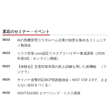
直近のセミナー・イベント
08/18
AIの危機管理コラボルーム企業の知恵を集めるコミュニテ
ィ勉強会
08/19
リスク対策.com認定リスクアドバイザー養成講座（2026
年第3回：オンライン開催）
08/25
【体験会】災害対策本部の机上訓練を用いた新機軸 （フ
ジクラ）
08/26
サイバー攻撃対応BCP実践勉強会～NIST CSF 2.0で、止ま
らない会社をつくる～
09/30
ISO/TS31050 エマージング・リスク講座