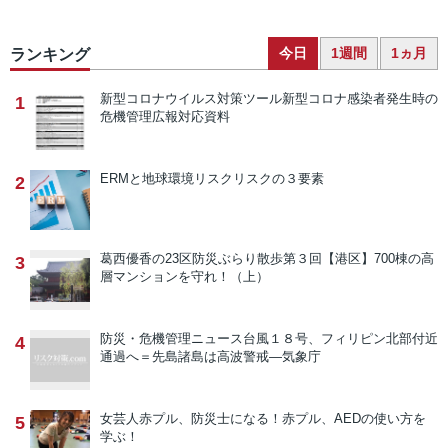
今日
1週間
1ヵ月
ランキング
新型コロナウイルス対策ツール
新型コロナ感染者発生時の
1
危機管理広報対応資料
ERMと地球環境リスク
リスクの３要素
2
葛西優香の23区防災ぶらり散歩
第３回【港区】700棟の高
3
層マンションを守れ！（上）
防災・危機管理ニュース
台風１８号、フィリピン北部付近
4
通過へ＝先島諸島は高波警戒―気象庁
女芸人赤プル、防災士になる！
赤プル、AEDの使い方を
5
学ぶ！