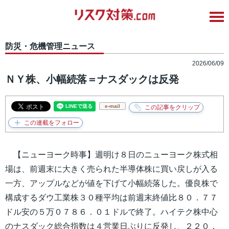
防災・危機管理ニュース
2026/06/09
ＮＹ株、小幅続落＝ナスダックは反発
e-mail
【ニューヨーク時事】週明け８日のニューヨーク株式相
場は、前週末に大きく売られた半導体株に買い戻しが入る
一方、アップルなどが値を下げて小幅続落した。優良株で
構成するダウ工業株３０種平均は前週末終値比８０．７７
ドル安の５万０７８６．０１ドルで終了。ハイテク株中心
のナスダック総合指数は４営業日ぶりに反発し、２２０．