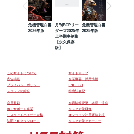
危機管理白書
月刊BCPリー
危機管理白書
2023年防災・
2026年版
ダーズ2025年
2025年版
BCP・リスク
上半期事例集
マネジメント
【永久保存
事例集【永久
版】
保存版】
このサイトについて
サイトマップ
広告掲載
企業概要・採用情報
プライバシーポリシー
ENGLISH
スタッフの紹介
特商法表記
会員登録
会員情報変更・確認・退会
BCPサポート事業
リスク対策研修
リスクアドバイザー資格
オンライン社員研修支援
誌面PDFダウンロード
リスク対策アカデミー