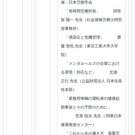
催：日本労務学会
「長時間労働対策」 阿世
賀 陽一 先生（社会保険労務士阿世
賀事務所）
「感染症と危機管理」 齋
藤 智也 先生（東京工業大学大学
院）
「メンタルヘルスの企業におけ
る実情・対応など」 北浦
正行 先生（公益財団法人 日本生産
性本部）
「業務用車輌の運転者の健康起
因事故とその予防のために」
笠原 悦夫 先生（JR東日本
健康推進センター）
「これから先の働き方 過重労