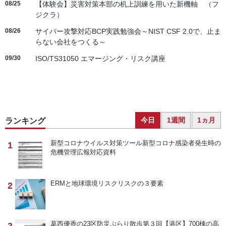
08/25
【体験会】災害対策本部の机上訓練を用いた新機軸 （フ
ジクラ）
08/26
サイバー攻撃対応BCP実践勉強会～NIST CSF 2.0で、止ま
らない会社をつくる～
09/30
ISO/TS31050 エマージング・リスク講座
今日
1週間
1ヵ月
ランキング
新型コロナウイルス対策ツール
新型コロナ感染者発生時の
1
危機管理広報対応資料
ERMと地球環境リスク
リスクの３要素
2
葛西優香の23区防災ぶらり散歩
第３回【港区】700棟の高