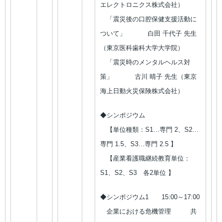
エレクトロニクス株式会社）
「震災後の口腔保健支援活動に
ついて」 白田 千代子 先生
（東京医科歯科大学大学院）
「震災時のメンタルヘルス対
策」 古川 晴子 先生（東京
海上日動火災保険株式会社）
◆シンポジウム
【単位種類：S1…専門 2、S2…
専門 1.5、S3…専門 2.5 】
【産業看護職継続教育単位：
S1、S2、S3 各2単位 】
◆シンポジウム1 15:00～17:00
企業における危機管理 共