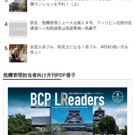
3
層マンションを守れ！（上）
防災・危機管理ニュース
台風１８号、フィリピン北部付近
4
通過へ＝先島諸島は高波警戒―気象庁
女芸人赤プル、防災士になる！
赤プル、AEDの使い方を
5
学ぶ！
危機管理担当者向け月刊PDF冊子