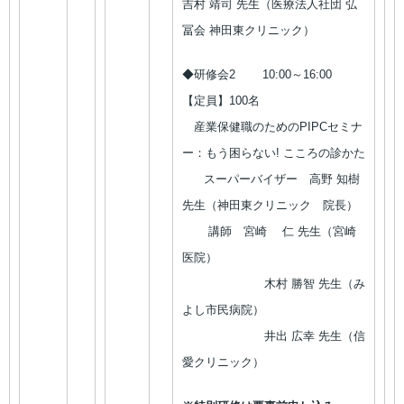
吉村 靖司 先生（医療法人社団 弘
冨会 神田東クリニック）
◆研修会2 10:00～16:00
【定員】100名
産業保健職のためのPIPCセミナ
ー：もう困らない! こころの診かた
スーパーバイザー 高野 知樹
先生（神田東クリニック 院長）
講師 宮崎 仁 先生（宮崎
医院）
木村 勝智 先生（み
よし市民病院）
井出 広幸 先生（信
愛クリニック）