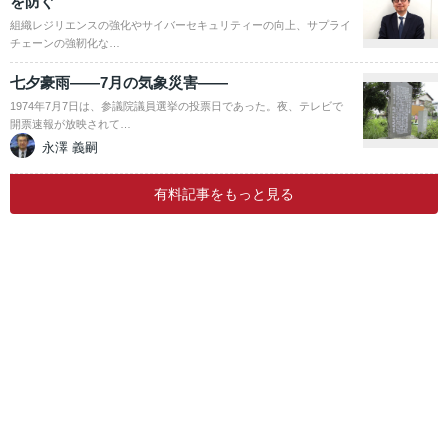
を防ぐ
組織レジリエンスの強化やサイバーセキュリティーの向上、サプライ
チェーンの強靭化な…
七夕豪雨――7月の気象災害――
1974年7月7日は、参議院議員選挙の投票日であった。夜、テレビで
開票速報が放映されて…
永澤 義嗣
有料記事をもっと見る