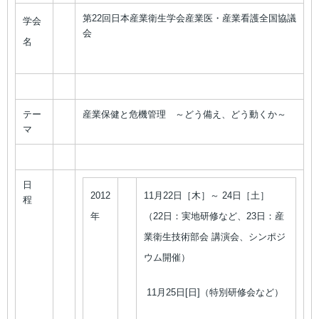
第22回日本産業衛生学会産業医・産業看護全国協議
学会
会
名
テー
産業保健と危機管理 ～どう備え、どう動くか～
マ
日
2012
11月22日［木］～ 24日［土］
程
年
（22日：実地研修など、23日：産
業衛生技術部会 講演会、シンポジ
ウム開催）
11月25日[日]（特別研修会など）