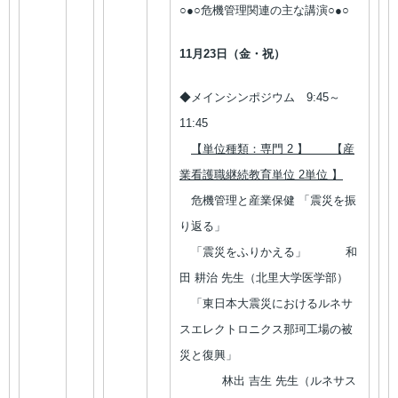
○●○危機管理関連の主な講演○●○
11月23日（金・祝）
◆メインシンポジウム
9:45～
11:45
【単位種類：専門 2 】 【産
業看護職継続教育単位 2単位 】
危機管理と産業保健 「震災を振
り返る」
「震災をふりかえる」 和
田 耕治 先生（北里大学医学部）
「東日本大震災におけるルネサ
スエレクトロニクス那珂工場の被
災と復興」
林出 吉生 先生（ルネサス