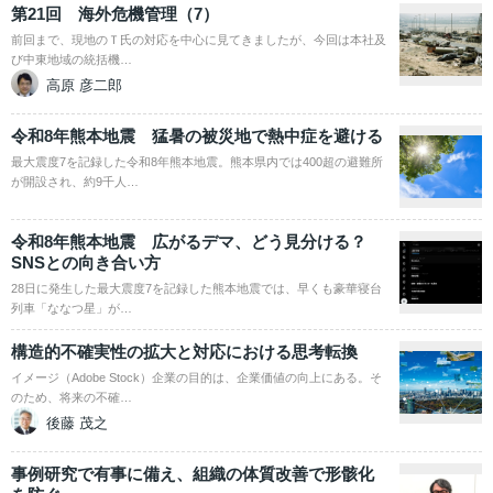
第21回 海外危機管理（7）
前回まで、現地のＴ氏の対応を中心に見てきましたが、今回は本社及
び中東地域の統括機…
高原 彦二郎
令和8年熊本地震 猛暑の被災地で熱中症を避ける
最大震度7を記録した令和8年熊本地震。熊本県内では400超の避難所
が開設され、約9千人…
令和8年熊本地震 広がるデマ、どう見分ける？
SNSとの向き合い方
28日に発生した最大震度7を記録した熊本地震では、早くも豪華寝台
列車「ななつ星」が…
構造的不確実性の拡大と対応における思考転換
イメージ（Adobe Stock）企業の目的は、企業価値の向上にある。そ
のため、将来の不確…
後藤 茂之
事例研究で有事に備え、組織の体質改善で形骸化