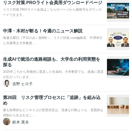
リスク対策.PROライト会員用ダウンロードページ
リスク対策.PROライト会員はこちらのページから最新号をダウンロ
ードできます。
中澤・木村が斬る！今週のニュース解説
毎週火曜日（平日のみ）朝9時～、リスク対策.com編集長 中澤幸介
と兵庫県立大学教授…
生成AIで就活の進路相談も、大学生の利用実態を
探る
2025年ごろから本格的に普及した生成AI。大学教育でも、急速に普及
が広がっています。…
吉野 ヒロ子
第26回 リスク管理プロセスに「追跡」を組み込
め
最も効果的なビジネス上の意思決定は、迅速な行動よりも、意図的な
抑制から生まれるこ…
鈴木 英夫