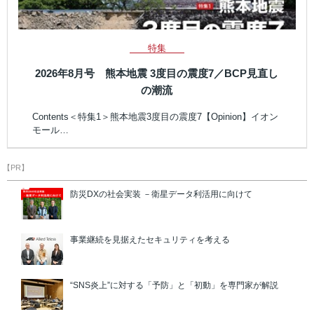
特集
2026年8月号 熊本地震 3度目の震度7／BCP見直し
の潮流
Contents＜特集1＞熊本地震3度目の震度7【Opinion】イオン
モール…
【PR】
防災DXの社会実装 －衛星データ利活用に向けて
事業継続を見据えたセキュリティを考える
“SNS炎上”に対する「予防」と「初動」を専門家が解説