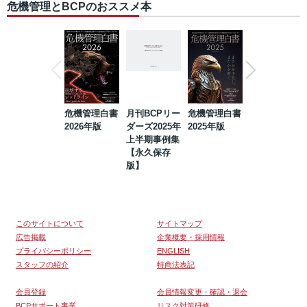
危機管理とBCPのおススメ本
危機管理白書
月刊BCPリー
危機管理白書
2023年防災・
2026年版
ダーズ2025年
2025年版
BCP・リスク
上半期事例集
マネジメント
【永久保存
事例集【永久
版】
保存版】
このサイトについて
サイトマップ
広告掲載
企業概要・採用情報
プライバシーポリシー
ENGLISH
スタッフの紹介
特商法表記
会員登録
会員情報変更・確認・退会
BCPサポート事業
リスク対策研修