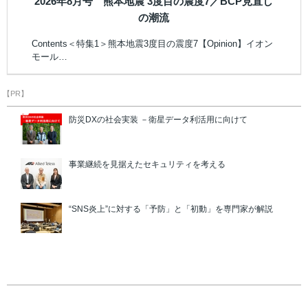
2026年8月号 熊本地震 3度目の震度7／BCP見直し
の潮流
Contents＜特集1＞熊本地震3度目の震度7【Opinion】イオン
モール…
【PR】
防災DXの社会実装 －衛星データ利活用に向けて
事業継続を見据えたセキュリティを考える
“SNS炎上”に対する「予防」と「初動」を専門家が解説