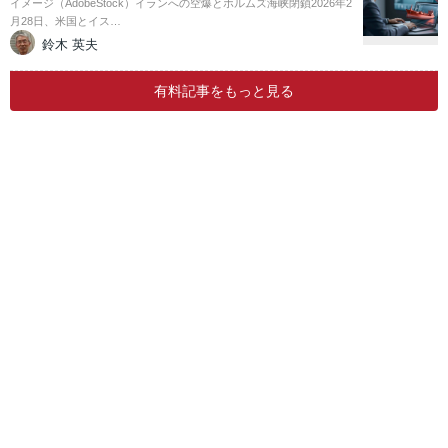
イメージ（AdobeStock）イランへの空爆とホルムズ海峡閉鎖2026年2
月28日、米国とイス…
鈴木 英夫
有料記事をもっと見る