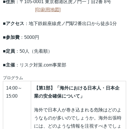
■
住所
：〒105-0001 東京都港区虎ノ門一丁目2番 8号
[印刷用地図]
■
アクセス
：地下鉄銀座線虎ノ門駅2番出口から徒歩1分
■
参加費
：5000円
■
定員
：50人（先着順）
■
主催
：リスク対策.com事業部
プログラム
14:00～
【第
1
部】「海外における日本人・日本企
15:00
業の安全確保について」
海外で日本人が巻き込まれる危険はどのよ
うなものが多いのでしょうか。海外出張時
には、どのような情報を注視すべきでしょ