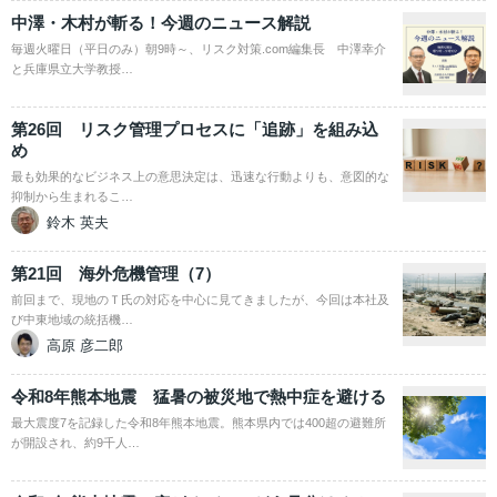
中澤・木村が斬る！今週のニュース解説
毎週火曜日（平日のみ）朝9時～、リスク対策.com編集長 中澤幸介
と兵庫県立大学教授…
第26回 リスク管理プロセスに「追跡」を組み込
め
最も効果的なビジネス上の意思決定は、迅速な行動よりも、意図的な
抑制から生まれるこ…
鈴木 英夫
第21回 海外危機管理（7）
前回まで、現地のＴ氏の対応を中心に見てきましたが、今回は本社及
び中東地域の統括機…
高原 彦二郎
令和8年熊本地震 猛暑の被災地で熱中症を避ける
最大震度7を記録した令和8年熊本地震。熊本県内では400超の避難所
が開設され、約9千人…