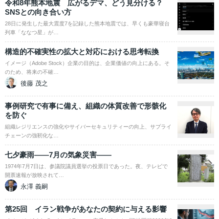
令和8年熊本地震 広がるデマ、どう見分ける？
SNSとの向き合い方
28日に発生した最大震度7を記録した熊本地震では、早くも豪華寝台
列車「ななつ星」が…
構造的不確実性の拡大と対応における思考転換
イメージ（Adobe Stock）企業の目的は、企業価値の向上にある。そ
のため、将来の不確…
後藤 茂之
事例研究で有事に備え、組織の体質改善で形骸化
を防ぐ
組織レジリエンスの強化やサイバーセキュリティーの向上、サプライ
チェーンの強靭化な…
七夕豪雨――7月の気象災害――
1974年7月7日は、参議院議員選挙の投票日であった。夜、テレビで
開票速報が放映されて…
永澤 義嗣
第25回 イラン戦争があなたの契約に与える影響