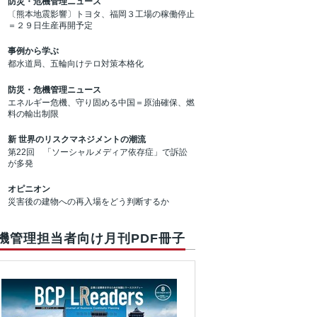
防災・危機管理ニュース
〔熊本地震影響〕トヨタ、福岡３工場の稼働停止
＝２９日生産再開予定
事例から学ぶ
都水道局、五輪向けテロ対策本格化
防災・危機管理ニュース
エネルギー危機、守り固める中国＝原油確保、燃
料の輸出制限
新 世界のリスクマネジメントの潮流
第22回 「ソーシャルメディア依存症」で訴訟
が多発
オピニオン
災害後の建物への再入場をどう判断するか
機管理担当者向け月刊PDF冊子