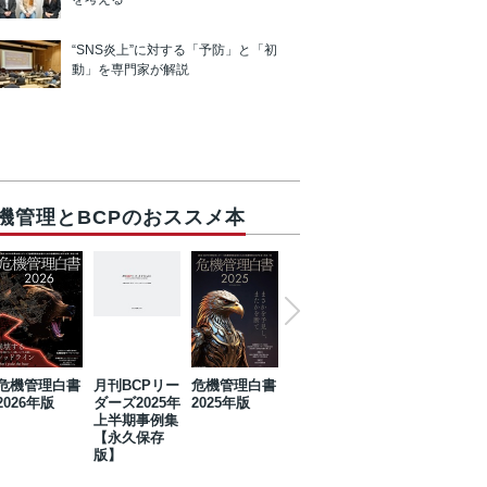
“SNS炎上”に対する「予防」と「初
動」を専門家が解説
機管理とBCPのおススメ本
危機管理白書
月刊BCPリー
危機管理白書
2023年防災・
危機管理白書
2026年版
ダーズ2025年
2025年版
BCP・リスク
2024年版
上半期事例集
マネジメント
【永久保存
事例集【永久
版】
保存版】