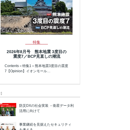
特集
2026年8月号 熊本地震 3度目の
震度7／BCP見直しの潮流
Contents＜特集1＞熊本地震3度目の震度
7【Opinion】イオンモール…
R】
防災DXの社会実装 －衛星データ利
活用に向けて
事業継続を見据えたセキュリティ
を考える