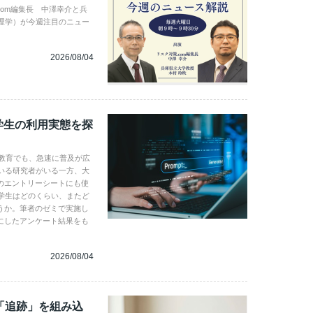
com編集長 中澤幸介と兵
理学）が今週注目のニュー
2026/08/04
学生の利用実態を探
学教育でも、急速に普及が広
いる研究者がいる一方、大
のエントリーシートにも使
学生はどのくらい、またど
うか。筆者のゼミで実施し
にしたアンケート結果をも
2026/08/04
「追跡」を組み込