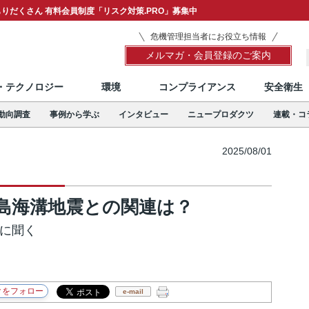
りだくさん 有料会員制度「リスク対策.PRO」募集中
危機管理担当者にお役立ち情報
メルマガ・会員登録のご案内
T・テクノロジー
環境
コンプライアンス
安全衛生
動向調査
事例から学ぶ
インタビュー
ニュープロダクツ
連載・コ
2025/08/01
島海溝地震との関連は？
授に聞く
e-mail