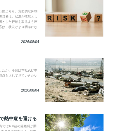
行動よりも、意図的な抑制
担当者は、状況が依然とし
固とした行動を取るよう圧
応は、状況がより明確にな
2026/08/04
したが、今回は本社及び中
観点も入れて見ていきたい
2026/08/04
地で熱中症を避ける
内では400超の避難所が開