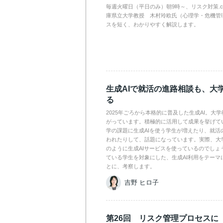
毎週火曜日（平日のみ）朝9時～、リスク対策.
庫県立大学教授 木村玲欧氏（心理学・危機管
スを短く、わかりやすく解説します。
生成AIで就活の進路相談も、大
る
2025年ごろから本格的に普及した生成AI。大
がっています。積極的に活用して成果を挙げて
学の課題に生成AIを使う学生が増えたり、就活
われたりして、話題になっています。実際、大
のように生成AIサービスを使っているのでしょ
ている学生を対象にした、生成AI利用をテーマ
とに、考察します。
吉野 ヒロ子
第26回 リスク管理プロセスに