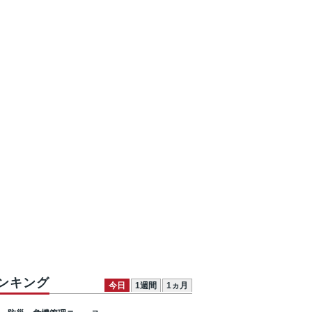
ンキング
今日
1週間
1ヵ月