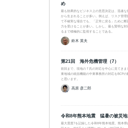
め
最も効果的なビジネス上の意思決定は、迅速な
から生まれることが多い。例えば、リスク管理
て不確実な場合でも、「正常に戻る」ために断
力を受けることが多い。しかし、最も賢明な対
るまで積極的に監視することである。
鈴木 英夫
第21回 海外危機管理（7）
前回まで、現地のＴ氏の対応を中心に見てきま
東地域の統括機能の中東事務所の対応をBCPの
と思います。
高原 彦二郎
令和8年熊本地震 猛暑の被災
最大震度7を記録した令和8年熊本地震。熊本県