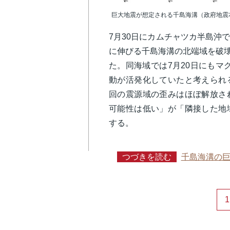
巨大地震が想定される千島海溝（政府地震
7月30日にカムチャツカ半島沖
に伸びる千島海溝の北端域を破壊
た。同海域では7月20日にもマ
動が活発化していたと考えられ
回の震源域の歪みはほぼ解放さ
可能性は低い」が「隣接した地
する。
つづきを読む
千島海溝の
1