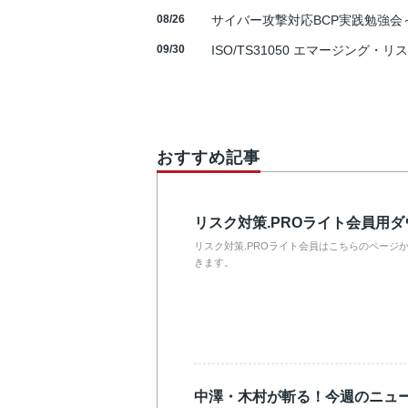
08/26
サイバー攻撃対応BCP実践勉強会～N
09/30
ISO/TS31050 エマージング・リ
おすすめ記事
リスク対策.PROライト会員用
リスク対策.PROライト会員はこちらのページ
きます。
中澤・木村が斬る！今週のニュ