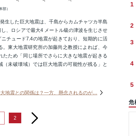
1
本部）
で発生した巨大地震は、千島からカムチャツカ半島
2
し、ロシアで最大4 メートル級の津波を生じさせ
グニチュード7.4の地震が起きており、短期的に活
3
る。東大地震研究所の加藤尚之教授によれば、今
れたため「同じ場所でさらに大きな地震が起きる
4
域（未破壊域）では巨大地震の可能性が残る」と
5
巨大地震との関係は？一方、懸念されるのが…
危
next
2