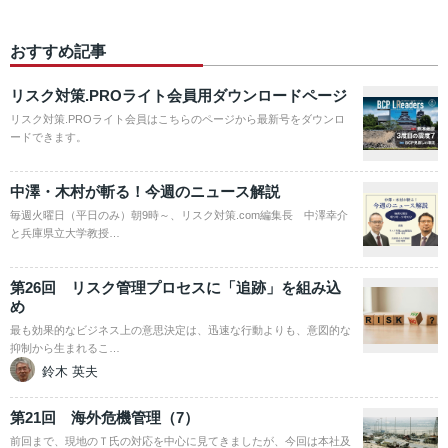
おすすめ記事
リスク対策.PROライト会員用ダウンロードページ
リスク対策.PROライト会員はこちらのページから最新号をダウンロ
ードできます。
中澤・木村が斬る！今週のニュース解説
毎週火曜日（平日のみ）朝9時～、リスク対策.com編集長 中澤幸介
と兵庫県立大学教授…
第26回 リスク管理プロセスに「追跡」を組み込
め
最も効果的なビジネス上の意思決定は、迅速な行動よりも、意図的な
抑制から生まれるこ…
鈴木 英夫
第21回 海外危機管理（7）
前回まで、現地のＴ氏の対応を中心に見てきましたが、今回は本社及