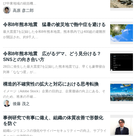
び中東地域の統括機…
高原 彦二郎
令和8年熊本地震 猛暑の被災地で熱中症を避ける
最大震度7を記録した令和8年熊本地震。熊本県内では400超の避難所
が開設され、約9千人…
令和8年熊本地震 広がるデマ、どう見分ける？
SNSとの向き合い方
28日に発生した最大震度7を記録した熊本地震では、早くも豪華寝台
列車「ななつ星」が…
構造的不確実性の拡大と対応における思考転換
イメージ（Adobe Stock）企業の目的は、企業価値の向上にある。そ
のため、将来の不確…
後藤 茂之
事例研究で有事に備え、組織の体質改善で形骸化
を防ぐ
組織レジリエンスの強化やサイバーセキュリティーの向上、サプライ