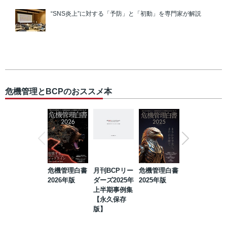
“SNS炎上”に対する「予防」と「初動」を専門家が解説
危機管理とBCPのおススメ本
危機管理白書
月刊BCPリー
危機管理白書
2023年防災・
2026年版
ダーズ2025年
2025年版
BCP・リスク
上半期事例集
マネジメント
【永久保存
事例集【永久
版】
保存版】