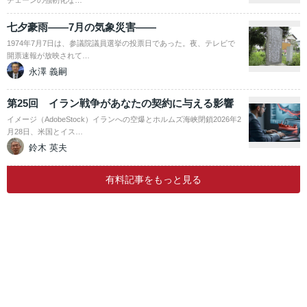
チェーンの強靭化な…
七夕豪雨――7月の気象災害――
1974年7月7日は、参議院議員選挙の投票日であった。夜、テレビで
開票速報が放映されて…
永澤 義嗣
第25回 イラン戦争があなたの契約に与える影響
イメージ（AdobeStock）イランへの空爆とホルムズ海峡閉鎖2026年2
月28日、米国とイス…
鈴木 英夫
有料記事をもっと見る