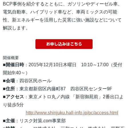
BCP事例を紹介するとともに、ガソリンやディーゼル車、
電気自動車、ハイブリッド車など、車両ミックスの可能
性、新エネルギーを活用した災害に強い施設などについて
解説します。
開催概要
■開催日時
：2015年12月10日木曜日 10:10～17:00（受付
開始9:40～）
■
会場
：四谷区民ホール
■
住所
：東京都新宿区内藤町87 四谷区民センター9F
■アクセス
：東京メトロ丸ノ内線 「新宿御苑前」2番出口よ
り徒歩5分
http://www.shinjuku.hall-info.jp/pc/access.html
■主催
：リスク対策.com事業部