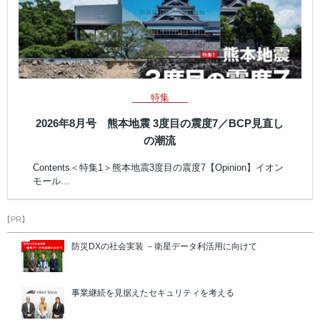
特集
2026年8月号 熊本地震 3度目の震度7／BCP見直し
の潮流
Contents＜特集1＞熊本地震3度目の震度7【Opinion】イオン
モール…
【PR】
防災DXの社会実装 －衛星データ利活用に向けて
事業継続を見据えたセキュリティを考える