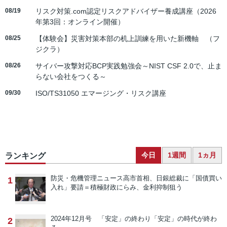
08/19
リスク対策.com認定リスクアドバイザー養成講座（2026
年第3回：オンライン開催）
08/25
【体験会】災害対策本部の机上訓練を用いた新機軸 （フ
ジクラ）
08/26
サイバー攻撃対応BCP実践勉強会～NIST CSF 2.0で、止ま
らない会社をつくる～
09/30
ISO/TS31050 エマージング・リスク講座
今日
1週間
1ヵ月
ランキング
防災・危機管理ニュース
高市首相、日銀総裁に「国債買い
1
入れ」要請＝積極財政にらみ、金利抑制狙う
2024年12月号 「安定」の終わり
「安定」の時代が終わ
2