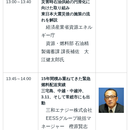
13:00～13:40
災害時石油供給の円滑化に
向けた取り組み
東日本大震災後の施策の流
れを解説
経済産業省資源エネル
ギー庁
資源・燃料部 石油精
製備蓄課 課長補佐 大
江健太郎氏
13:45～14:00
15年間積み重ねてきた緊急
燃料配送実績
三宅島、中越・中越沖、
3.11、そして常総市にも出
動
三和エナジー株式会社
EESSグループ統括マ
ネージャー 樫原賢志