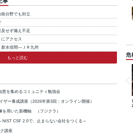
記事
防衛分野でも対立
で
普及せず備え不足
トにアクセス
－新水俣間―ＪＲ九州
危
もっと読む
の知恵を集めるコミュニティ勉強会
イザー養成講座（2026年第3回：オンライン開催）
練を用いた新機軸 （フジクラ）
IST CSF 2.0で、止まらない会社をつくる～
スク講座