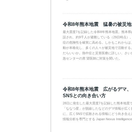
令和8年熊本地震 猛暑の被災
最大震度7を記録した令和8年熊本地震。熊本県
設され、約9千人が避難している（29日時点）
症の危険性を確実に高める。しかもこれからは
動が本格化し、多くの人々が被災地で活動する
だらいいか。熱中症と災害医療に詳しい、さい
急センターの席 望医師に対策を聞いた。
令和8年熊本地震 広がるデマ
SNSとの向き合い方
28日に発生した最大震度7を記録した熊本地震
「ななつ星」が脱線したなどのデマ情報が広く
に、広くSNSで拡散される情報にどう向き合え
情報分析を専門とする Japan Nexus Intelli