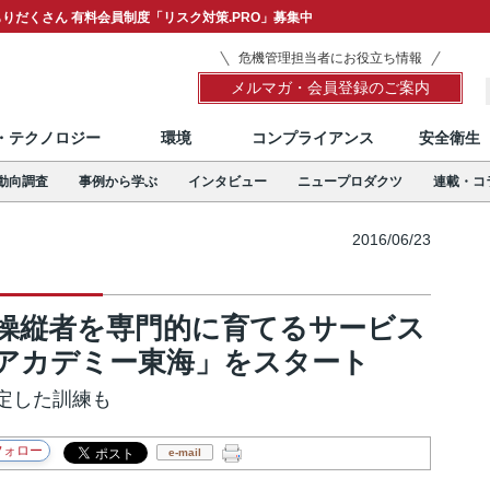
りだくさん 有料会員制度「リスク対策.PRO」募集中
危機管理担当者にお役立ち情報
メルマガ・会員登録のご案内
T・テクノロジー
環境
コンプライアンス
安全衛生
動向調査
事例から学ぶ
インタビュー
ニュープロダクツ
連載・コ
2016/06/23
操縦者を専門的に育てるサービス
アカデミー東海」をスタート
定した訓練も
e-mail