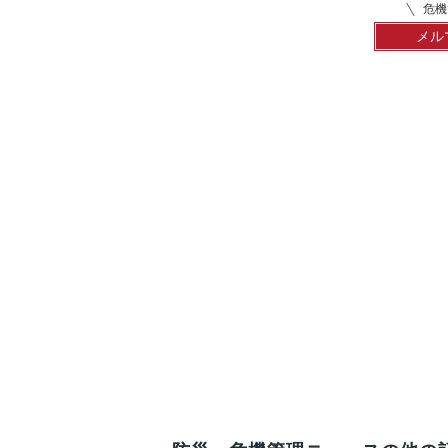
危機
メル