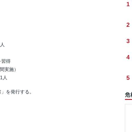
1
2
3
1人
4
を習得
月間実施）
5
/1人
書」を発行する。
危