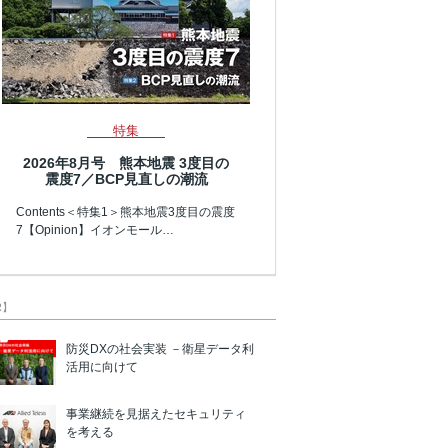
特集
2026年8月号 熊本地震 3度目の
震度7／BCP見直しの潮流
Contents＜特集1＞熊本地震3度目の震度
7【Opinion】イオンモール…
R】
防災DXの社会実装 －衛星データ利
活用に向けて
事業継続を見据えたセキュリティ
を考える