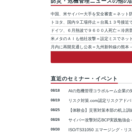
防災・危機管理ニュースの他の
中国、米サイバー大手を安全審査＝ネット
トヨタ、国内９工場停止＝台風１３号接近
ドイツ、６月熱波で９６００人死亡＝冷房
米メタのＡＩも他社攻撃＝設定ミスでネッ
月内に再開見通し公表＝九州新幹線の熊本
直近のセミナー・イベント
08/18
AIの危機管理コラボルーム企業
08/19
リスク対策.com認定リスクアドバ
08/25
【体験会】災害対策本部の机上訓
08/26
サイバー攻撃対応BCP実践勉強会～N
09/30
ISO/TS31050 エマージング・リ