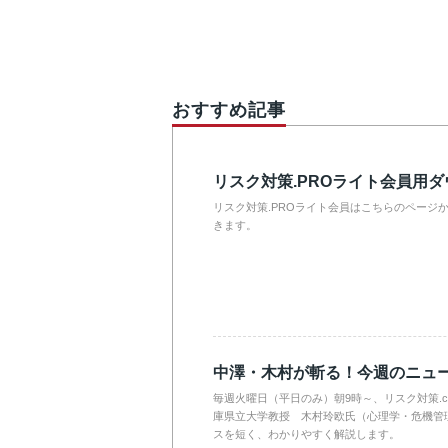
おすすめ記事
リスク対策.PROライト会員用
リスク対策.PROライト会員はこちらのページ
きます。
中澤・木村が斬る！今週のニュ
毎週火曜日（平日のみ）朝9時～、リスク対策.
庫県立大学教授 木村玲欧氏（心理学・危機管
スを短く、わかりやすく解説します。