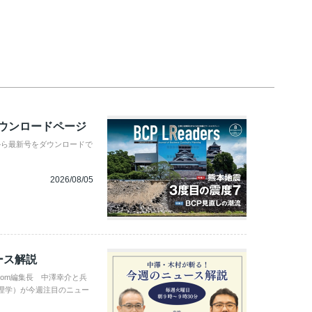
ダウンロードページ
から最新号をダウンロードで
2026/08/05
ース解説
com編集長 中澤幸介と兵
理学）が今週注目のニュー