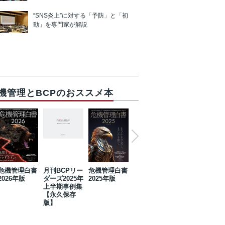
“SNS炎上”に対する「予防」と「初
動」を専門家が解説
機管理とBCPのおススメ本
危機管理白書
月刊BCPリー
危機管理白書
2023年防災・
危機管理白書
2026年版
ダーズ2025年
2025年版
BCP・リスク
2024年版
上半期事例集
マネジメント
【永久保存
事例集【永久
版】
保存版】