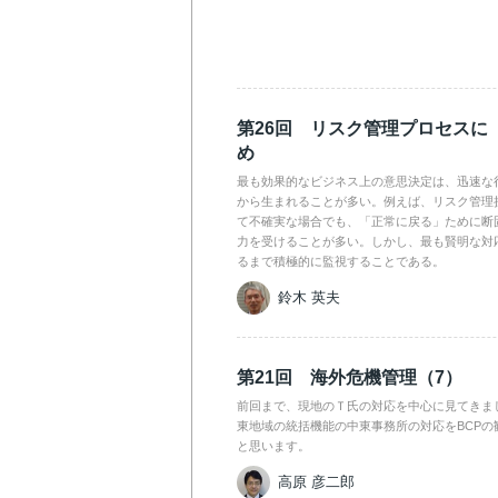
第26回 リスク管理プロセスに
め
最も効果的なビジネス上の意思決定は、迅速な
から生まれることが多い。例えば、リスク管理
て不確実な場合でも、「正常に戻る」ために断
力を受けることが多い。しかし、最も賢明な対
るまで積極的に監視することである。
鈴木 英夫
第21回 海外危機管理（7）
前回まで、現地のＴ氏の対応を中心に見てきま
東地域の統括機能の中東事務所の対応をBCPの
と思います。
高原 彦二郎