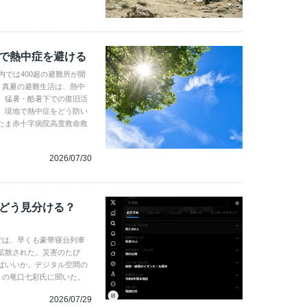
地で熱中症を避ける
内では400超の避難所が開
。真夏の避難生活は、熱中
、猛暑・酷暑下での復旧活
。現地で熱中症をどう防い
たま赤十字病院高度救命救
2026/07/30
、どう見分ける？
では、早くも豪華寝台列車
拡散された。災害のたび
ばいいか。デジタル空間の
gence の竜口七彩氏に聞いた。
2026/07/29