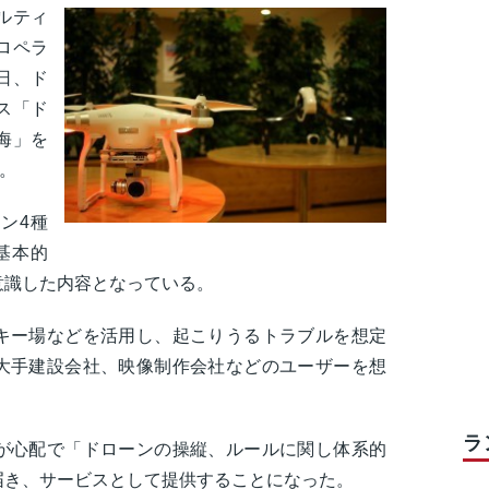
ルティ
ロペラ
日、ド
ス「ド
海」を
た。
ン4種
基本的
意識した内容となっている。
キー場などを活用し、起こりうるトラブルを想定
大手建設会社、映像制作会社などのユーザーを想
ラ
が心配で「ドローンの操縦、ルールに関し体系的
届き、サービスとして提供することになった。