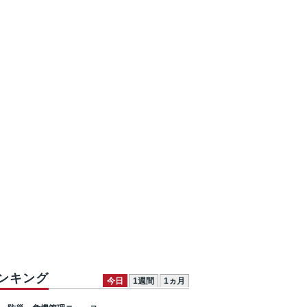
ンキング
今日
1週間
1ヵ月