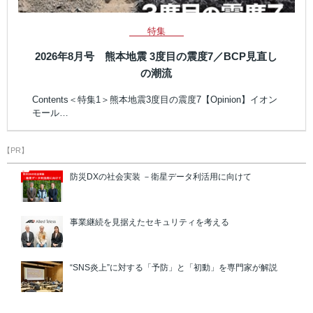
特集
2026年8月号 熊本地震 3度目の震度7／BCP見直し
の潮流
Contents＜特集1＞熊本地震3度目の震度7【Opinion】イオン
モール…
【PR】
防災DXの社会実装 －衛星データ利活用に向けて
事業継続を見据えたセキュリティを考える
“SNS炎上”に対する「予防」と「初動」を専門家が解説