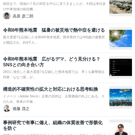
前回まで、現地のＴ氏の対応を中心に見てきましたが、今回は本社及
び中東地域の統括機…
高原 彦二郎
令和8年熊本地震 猛暑の被災地で熱中症を避ける
最大震度7を記録した令和8年熊本地震。熊本県内では400超の避難所
が開設され、約9千人…
令和8年熊本地震 広がるデマ、どう見分ける？
SNSとの向き合い方
28日に発生した最大震度7を記録した熊本地震では、早くも豪華寝台
列車「ななつ星」が…
構造的不確実性の拡大と対応における思考転換
イメージ（Adobe Stock）企業の目的は、企業価値の向上にある。そ
のため、将来の不確…
後藤 茂之
事例研究で有事に備え、組織の体質改善で形骸化
を防ぐ