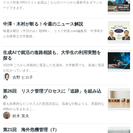
リスク対策.PROライト会員はこちらのページから最新号をダウンロ
ードできます。
中澤・木村が斬る！今週のニュース解説
毎週火曜日（平日のみ）朝9時～、リスク対策.com編集長 中澤幸介
と兵庫県立大学教授…
生成AIで就活の進路相談も、大学生の利用実態を
探る
2025年ごろから本格的に普及した生成AI。大学教育でも、急速に普及
が広がっています。…
吉野 ヒロ子
第26回 リスク管理プロセスに「追跡」を組み込
め
最も効果的なビジネス上の意思決定は、迅速な行動よりも、意図的な
抑制から生まれるこ…
鈴木 英夫
第21回 海外危機管理（7）