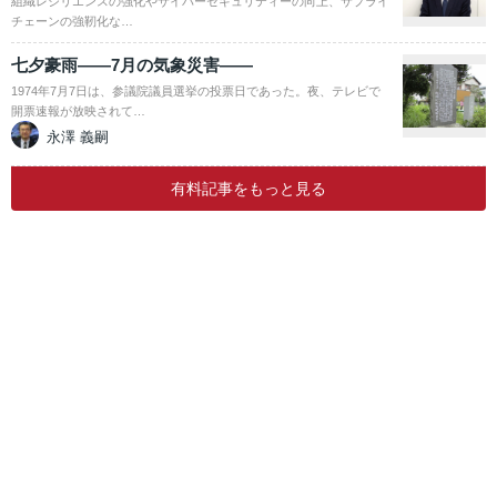
組織レジリエンスの強化やサイバーセキュリティーの向上、サプライ
チェーンの強靭化な…
七夕豪雨――7月の気象災害――
1974年7月7日は、参議院議員選挙の投票日であった。夜、テレビで
開票速報が放映されて…
永澤 義嗣
有料記事をもっと見る