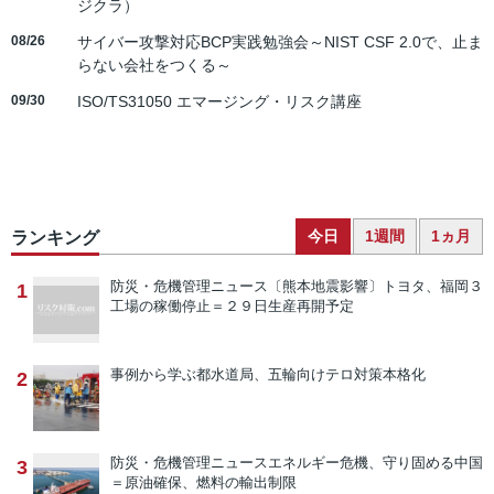
ジクラ）
08/26
サイバー攻撃対応BCP実践勉強会～NIST CSF 2.0で、止ま
らない会社をつくる～
09/30
ISO/TS31050 エマージング・リスク講座
今日
1週間
1ヵ月
ランキング
防災・危機管理ニュース
〔熊本地震影響〕トヨタ、福岡３
1
工場の稼働停止＝２９日生産再開予定
事例から学ぶ
都水道局、五輪向けテロ対策本格化
2
防災・危機管理ニュース
エネルギー危機、守り固める中国
3
＝原油確保、燃料の輸出制限