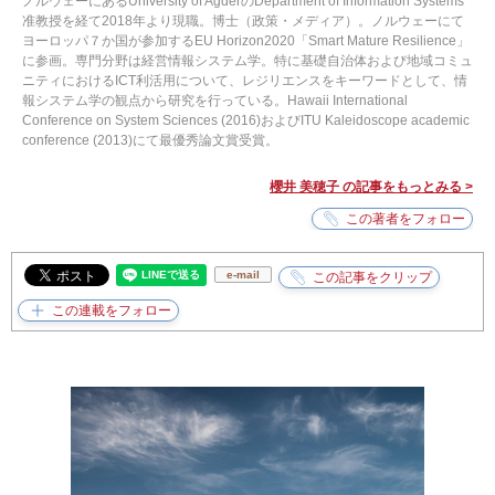
ノルウェーにあるUniversity of AgderのDepartment of Information Systems
准教授を経て2018年より現職。博士（政策・メディア）。ノルウェーにて
ヨーロッパ７か国が参加するEU Horizon2020「Smart Mature Resilience」
に参画。専門分野は経営情報システム学。特に基礎自治体および地域コミュ
ニティにおけるICT利活用について、レジリエンスをキーワードとして、情
報システム学の観点から研究を行っている。Hawaii International
Conference on System Sciences (2016)およびITU Kaleidoscope academic
conference (2013)にて最優秀論文賞受賞。
櫻井 美穂子 の記事をもっとみる >
e-mail