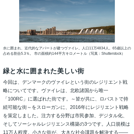
水に囲まれ、近代的なアパートが建つヴァイレ。人口11万4834人。65歳以上の
占める割合5.3％。 市の面積約144平方キロメートル（写真：Shutterstock）
緑と水に囲まれた美しい街
今回は、デンマークのヴァイレという街のレジリエント戦
略についてです。ヴァイレは、北欧諸国から唯一
「100RC」に選ばれた街です。～皆が共に、ロバストで持
続可能な街～をスローガンに、2016年にレジリエント戦略
を策定しました。注力する分野は市民参加、デジタル化、
そしてソーシャルレジリエンス構築の3つです。人口規模は
11万人程度。小さな街が、大きな社会課題を解決する――