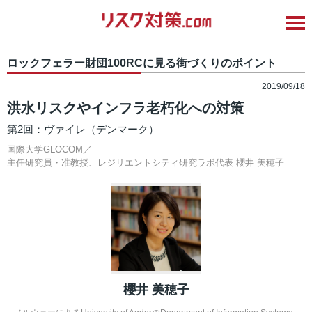
ロックフェラー財団100RCに見る街づくりのポイント
2019/09/18
洪水リスクやインフラ老朽化への対策
第2回：ヴァイレ（デンマーク）
国際大学GLOCOM／
主任研究員・准教授、レジリエントシティ研究ラボ代表
櫻井 美穂子
櫻井 美穂子