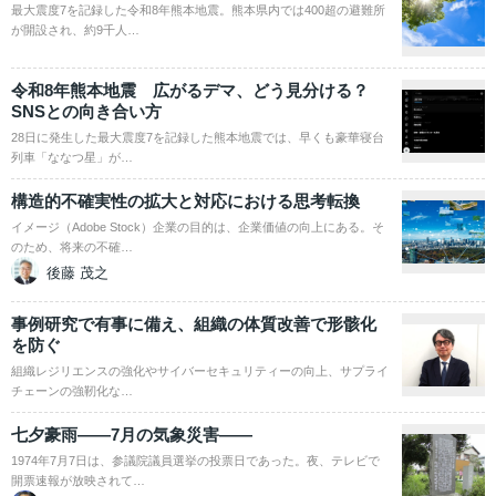
最大震度7を記録した令和8年熊本地震。熊本県内では400超の避難所
が開設され、約9千人…
令和8年熊本地震 広がるデマ、どう見分ける？
SNSとの向き合い方
28日に発生した最大震度7を記録した熊本地震では、早くも豪華寝台
列車「ななつ星」が…
構造的不確実性の拡大と対応における思考転換
イメージ（Adobe Stock）企業の目的は、企業価値の向上にある。そ
のため、将来の不確…
後藤 茂之
事例研究で有事に備え、組織の体質改善で形骸化
を防ぐ
組織レジリエンスの強化やサイバーセキュリティーの向上、サプライ
チェーンの強靭化な…
七夕豪雨――7月の気象災害――
1974年7月7日は、参議院議員選挙の投票日であった。夜、テレビで
開票速報が放映されて…