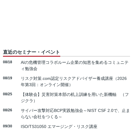
直近のセミナー・イベント
08/18
AIの危機管理コラボルーム企業の知恵を集めるコミュニテ
ィ勉強会
08/19
リスク対策.com認定リスクアドバイザー養成講座（2026
年第3回：オンライン開催）
08/25
【体験会】災害対策本部の机上訓練を用いた新機軸 （フ
ジクラ）
08/26
サイバー攻撃対応BCP実践勉強会～NIST CSF 2.0で、止ま
らない会社をつくる～
09/30
ISO/TS31050 エマージング・リスク講座