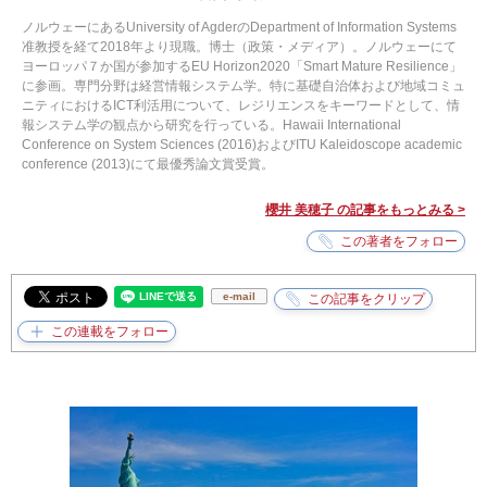
ノルウェーにあるUniversity of AgderのDepartment of Information Systems
准教授を経て2018年より現職。博士（政策・メディア）。ノルウェーにて
ヨーロッパ７か国が参加するEU Horizon2020「Smart Mature Resilience」
に参画。専門分野は経営情報システム学。特に基礎自治体および地域コミュ
ニティにおけるICT利活用について、レジリエンスをキーワードとして、情
報システム学の観点から研究を行っている。Hawaii International
Conference on System Sciences (2016)およびITU Kaleidoscope academic
conference (2013)にて最優秀論文賞受賞。
櫻井 美穂子 の記事をもっとみる >
e-mail