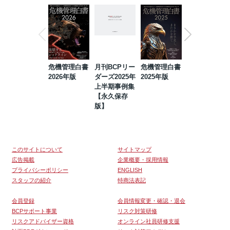
危機管理白書
月刊BCPリー
危機管理白書
2023年防災・
2026年版
ダーズ2025年
2025年版
BCP・リスク
上半期事例集
マネジメント
【永久保存
事例集【永久
版】
保存版】
このサイトについて
サイトマップ
広告掲載
企業概要・採用情報
プライバシーポリシー
ENGLISH
スタッフの紹介
特商法表記
会員登録
会員情報変更・確認・退会
BCPサポート事業
リスク対策研修
リスクアドバイザー資格
オンライン社員研修支援