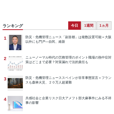
今日
1週間
1ヵ月
ランキング
防災・危機管理ニュース
「副首都」は複数設置可能＝大阪
1
以外にも門戸―自民、維新
ニューノーマル時代の労務管理のポイント
職場の熱中症対
2
策はどこまで必要？対策漏れで法的責任も
防災・危機管理ニュース
スペインが非常事態宣言＝フラン
3
スも森林火災、２０万人超避難
共感社会と企業リスク
日大アメフト部大麻事件にみる不祥
4
事の影響