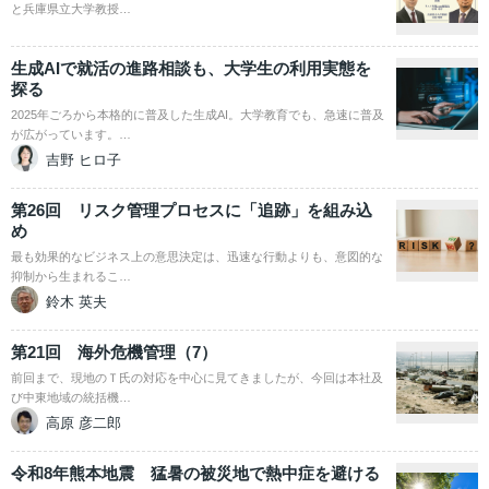
と兵庫県立大学教授…
生成AIで就活の進路相談も、大学生の利用実態を
探る
2025年ごろから本格的に普及した生成AI。大学教育でも、急速に普及
が広がっています。…
吉野 ヒロ子
第26回 リスク管理プロセスに「追跡」を組み込
め
最も効果的なビジネス上の意思決定は、迅速な行動よりも、意図的な
抑制から生まれるこ…
鈴木 英夫
第21回 海外危機管理（7）
前回まで、現地のＴ氏の対応を中心に見てきましたが、今回は本社及
び中東地域の統括機…
高原 彦二郎
令和8年熊本地震 猛暑の被災地で熱中症を避ける