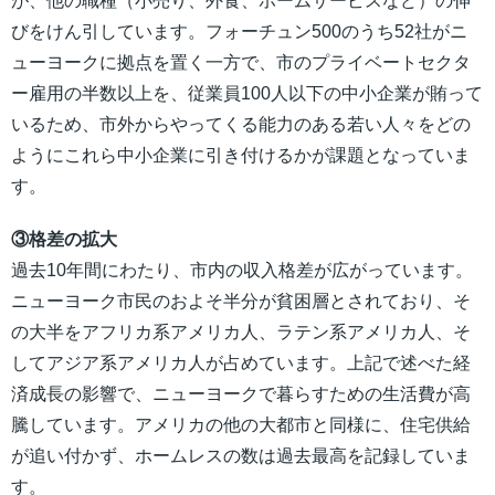
が、他の職種（小売り、外食、ホームサービスなど）の伸
びをけん引しています。フォーチュン500のうち52社がニ
ューヨークに拠点を置く一方で、市のプライベートセクタ
ー雇用の半数以上を、従業員100人以下の中小企業が賄って
いるため、市外からやってくる能力のある若い人々をどの
ようにこれら中小企業に引き付けるかが課題となっていま
す。
③格差の拡大
過去10年間にわたり、市内の収入格差が広がっています。
ニューヨーク市民のおよそ半分が貧困層とされており、そ
の大半をアフリカ系アメリカ人、ラテン系アメリカ人、そ
してアジア系アメリカ人が占めています。上記で述べた経
済成長の影響で、ニューヨークで暮らすための生活費が高
騰しています。アメリカの他の大都市と同様に、住宅供給
が追い付かず、ホームレスの数は過去最高を記録していま
す。