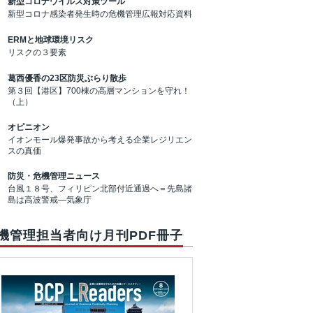
新型コロナウイルス対策ツール
新型コロナ感染者発生時の危機管理広報対応資料
ERMと地球環境リスク
リスクの３要素
葛西優香の23区防災ぶらり散歩
第３回【港区】700棟の高層マンションを守れ！
（上）
オピニオン
イオンモール爆発事故から考える企業レジリエン
スの真価
防災・危機管理ニュース
台風１８号、フィリピン北部付近通過へ＝先島諸
島は高波警戒―気象庁
機管理担当者向け月刊PDF冊子