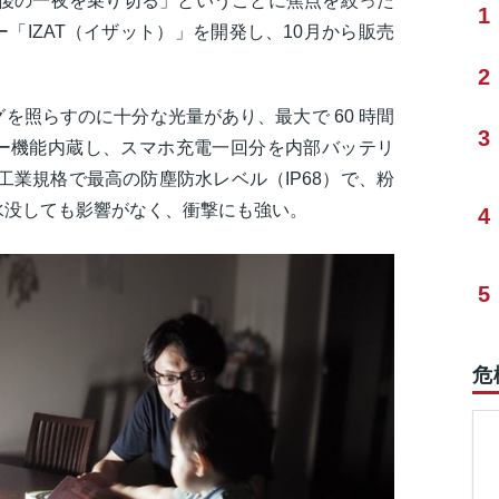
直後の一夜を乗り切る」ということに焦点を絞った
1
「IZAT（イザット）」を開発し、10月から販売
2
を照らすのに十分な光量があり、最大で 60 時間
3
ー機能内蔵し、スマホ充電一回分を内部バッテリ
工業規格で最高の防塵防水レベル（IP68）で、粉
水没しても影響がなく、衝撃にも強い。
4
5
危