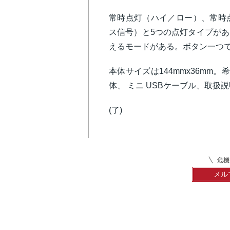
常時点灯（ハイ／ロー）、常時
ス信号）と5つの点灯タイプが
えるモードがある。ボタン一つ
本体サイズは144mmx36mm。希
体、 ミニ USBケーブル、取扱
(了)
危機
メル