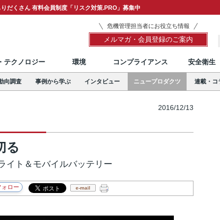
りだくさん 有料会員制度「リスク対策.PRO」募集中
危機管理担当者にお役立ち情報
メルマガ・会員登録のご案内
T・テクノロジー
環境
コンプライアンス
安全衛生
動向調査
事例から学ぶ
インタビュー
ニュープロダクツ
連載・コ
2016/12/13
切る
Dライト＆モバイルバッテリー
e-mail