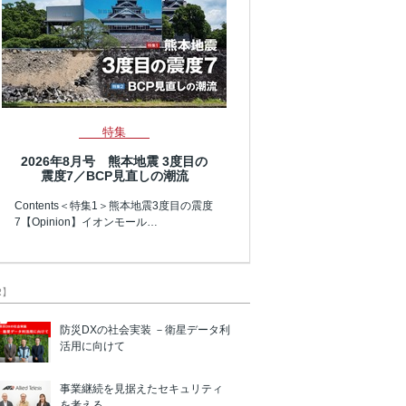
特集
2026年8月号 熊本地震 3度目の
震度7／BCP見直しの潮流
Contents＜特集1＞熊本地震3度目の震度
7【Opinion】イオンモール…
R】
防災DXの社会実装 －衛星データ利
活用に向けて
事業継続を見据えたセキュリティ
を考える