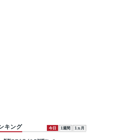
ンキング
今日
1週間
1ヵ月