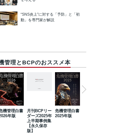
“SNS炎上”に対する「予防」と「初
動」を専門家が解説
機管理とBCPのおススメ本
危機管理白書
月刊BCPリー
危機管理白書
2023年防災・
危機管理白書
2026年版
ダーズ2025年
2025年版
BCP・リスク
2024年版
上半期事例集
マネジメント
【永久保存
事例集【永久
版】
保存版】