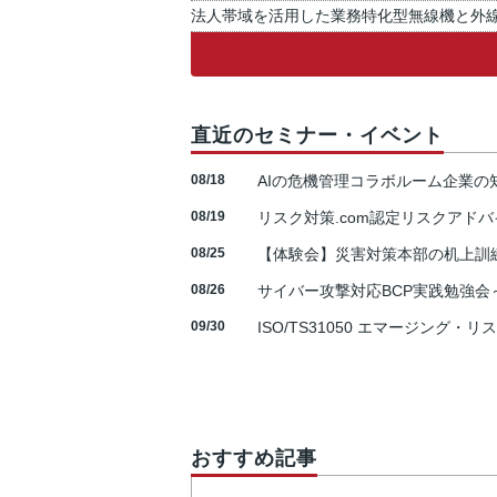
法人帯域を活用した業務特化型無線機と外
直近のセミナー・イベント
08/18
AIの危機管理コラボルーム企業
08/19
リスク対策.com認定リスクアドバ
08/25
【体験会】災害対策本部の机上訓
08/26
サイバー攻撃対応BCP実践勉強会～N
09/30
ISO/TS31050 エマージング・リ
おすすめ記事