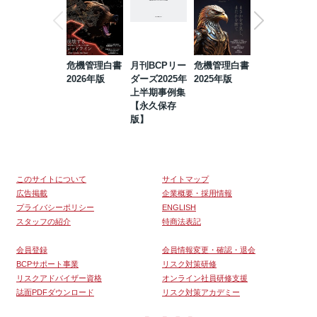
危機管理白書
月刊BCPリー
危機管理白書
2023年防災・
2026年版
ダーズ2025年
2025年版
BCP・リスク
上半期事例集
マネジメント
【永久保存
事例集【永久
版】
保存版】
このサイトについて
サイトマップ
広告掲載
企業概要・採用情報
プライバシーポリシー
ENGLISH
スタッフの紹介
特商法表記
会員登録
会員情報変更・確認・退会
BCPサポート事業
リスク対策研修
リスクアドバイザー資格
オンライン社員研修支援
誌面PDFダウンロード
リスク対策アカデミー