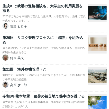
生成AIで就活の進路相談も、大学生の利用実態を
探る
2025年ごろから本格的に普及した生成AI。大学教育でも、急速に普及
が広がっています。…
吉野 ヒロ子
第26回 リスク管理プロセスに「追跡」を組み込
め
最も効果的なビジネス上の意思決定は、迅速な行動よりも、意図的な
抑制から生まれるこ…
鈴木 英夫
第21回 海外危機管理（7）
前回まで、現地のＴ氏の対応を中心に見てきましたが、今回は本社及
び中東地域の統括機…
高原 彦二郎
令和8年熊本地震 猛暑の被災地で熱中症を避ける
最大震度7を記録した令和8年熊本地震。熊本県内では400超の避難所
が開設され、約9千人…