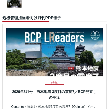
危機管理担当者向け月刊PDF冊子
特集
2026年8月号 熊本地震 3度目の震度7／BCP見直し
の潮流
Contents＜特集1＞熊本地震3度目の震度7【Opinion】イオン