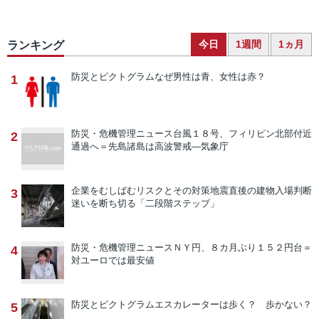
今日
1週間
1ヵ月
ランキング
防災とピクトグラム
なぜ男性は青、女性は赤？
1
防災・危機管理ニュース
台風１８号、フィリピン北部付近
2
通過へ＝先島諸島は高波警戒―気象庁
企業をむしばむリスクとその対策
地震直後の建物入場判断
3
迷いを断ち切る「二段階ステップ」
防災・危機管理ニュース
ＮＹ円、８カ月ぶり１５２円台＝
4
対ユーロでは最安値
防災とピクトグラム
エスカレーターは歩く？ 歩かない？
5