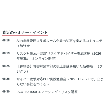
直近のセミナー・イベント
08/18
AIの危機管理コラボルーム企業の知恵を集めるコミュニテ
ィ勉強会
08/19
リスク対策.com認定リスクアドバイザー養成講座（2026
年第3回：オンライン開催）
08/25
【体験会】災害対策本部の机上訓練を用いた新機軸 （フ
ジクラ）
08/26
サイバー攻撃対応BCP実践勉強会～NIST CSF 2.0で、止ま
らない会社をつくる～
09/30
ISO/TS31050 エマージング・リスク講座