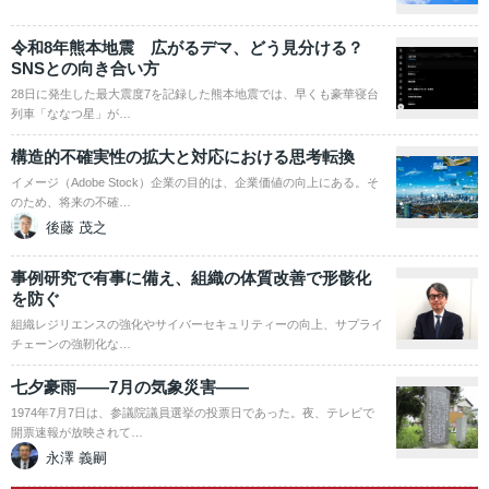
令和8年熊本地震 広がるデマ、どう見分ける？
SNSとの向き合い方
28日に発生した最大震度7を記録した熊本地震では、早くも豪華寝台
列車「ななつ星」が…
構造的不確実性の拡大と対応における思考転換
イメージ（Adobe Stock）企業の目的は、企業価値の向上にある。そ
のため、将来の不確…
後藤 茂之
事例研究で有事に備え、組織の体質改善で形骸化
を防ぐ
組織レジリエンスの強化やサイバーセキュリティーの向上、サプライ
チェーンの強靭化な…
七夕豪雨――7月の気象災害――
1974年7月7日は、参議院議員選挙の投票日であった。夜、テレビで
開票速報が放映されて…
永澤 義嗣