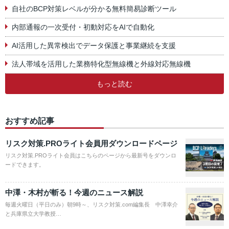
自社のBCP対策レベルが分かる無料簡易診断ツール
内部通報の一次受付・初動対応をAIで自動化
AI活用した異常検出でデータ保護と事業継続を支援
法人帯域を活用した業務特化型無線機と外線対応無線機
もっと読む
おすすめ記事
リスク対策.PROライト会員用ダウンロードページ
リスク対策.PROライト会員はこちらのページから最新号をダウンロ
ードできます。
中澤・木村が斬る！今週のニュース解説
毎週火曜日（平日のみ）朝9時～、リスク対策.com編集長 中澤幸介
と兵庫県立大学教授…