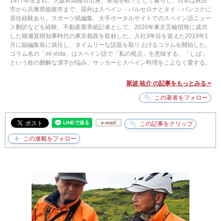
1977年生まれ。大阪府高槻市出身。各地を転々として暮らし、日本は秋田
市から兵庫県姫路市まで、国外はスペイン・バルセロナとタイ・バンコクに
居住経験あり。スポーツ紙編集、大手ポータルサイトでのスペイン語ニュー
ス翻訳などを経験。不動産業界紙記者として、2020年東京五輪招致に成功
した猪瀬直樹知事時代の東京都政を取材した。入社3年目を迎えた2019年1
月に副編集長に就任し、タイムリーな話題を取り上げるコラムを開始した。
コラム名の「mi vista」はスペイン語で「私の視点」を意味する。「しば」
という姓の難解な漢字が悩み。サッカーとスペイン料理をこよなく愛する。
斯波 祐介 の記事をもっとみる >
e-mail