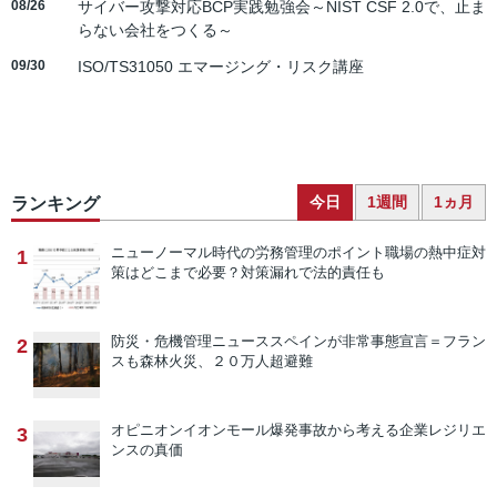
08/26
サイバー攻撃対応BCP実践勉強会～NIST CSF 2.0で、止ま
らない会社をつくる～
09/30
ISO/TS31050 エマージング・リスク講座
今日
1週間
1ヵ月
ランキング
ニューノーマル時代の労務管理のポイント
職場の熱中症対
1
策はどこまで必要？対策漏れで法的責任も
防災・危機管理ニュース
スペインが非常事態宣言＝フラン
2
スも森林火災、２０万人超避難
オピニオン
イオンモール爆発事故から考える企業レジリエ
3
ンスの真価