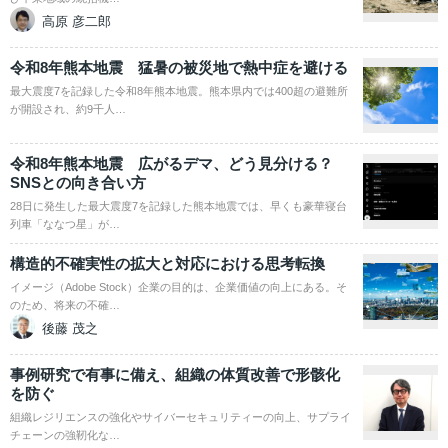
高原 彦二郎
令和8年熊本地震 猛暑の被災地で熱中症を避ける
最大震度7を記録した令和8年熊本地震。熊本県内では400超の避難所
が開設され、約9千人…
令和8年熊本地震 広がるデマ、どう見分ける？
SNSとの向き合い方
28日に発生した最大震度7を記録した熊本地震では、早くも豪華寝台
列車「ななつ星」が…
構造的不確実性の拡大と対応における思考転換
イメージ（Adobe Stock）企業の目的は、企業価値の向上にある。そ
のため、将来の不確…
後藤 茂之
事例研究で有事に備え、組織の体質改善で形骸化
を防ぐ
組織レジリエンスの強化やサイバーセキュリティーの向上、サプライ
チェーンの強靭化な…