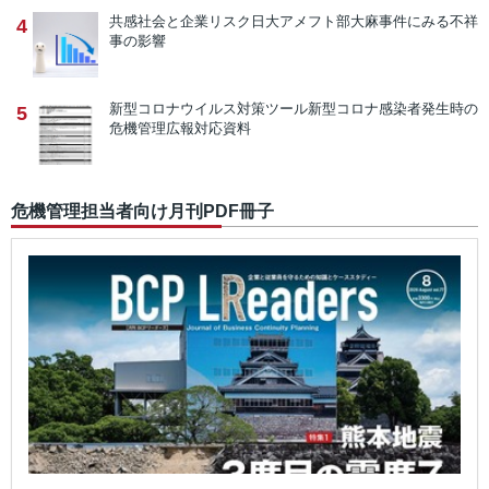
共感社会と企業リスク
日大アメフト部大麻事件にみる不祥
4
事の影響
新型コロナウイルス対策ツール
新型コロナ感染者発生時の
5
危機管理広報対応資料
危機管理担当者向け月刊PDF冊子