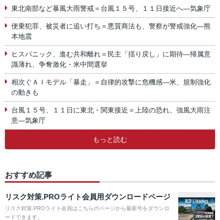
東北南部など暴風大雨警戒＝台風１５号、１１日接近へ―気象庁
便乗犯罪、被災者に追い打ち＝悪質商法も、警察が警戒強化―熊
本地震
ヒスパニック、進む共和離れ＝民主「揺り戻し」に期待―帰属意
識薄れ、争奪激化・米中間選挙
相次ぐＡＩモデル「暴走」＝自律的攻撃に危機感―米、規制強化
の動きも
台風１５号、１１日に東北・関東接近＝上陸の恐れ、強風大雨注
意―気象庁
もっと読む
おすすめ記事
リスク対策.PROライト会員用ダウンロードページ
リスク対策.PROライト会員はこちらのページから最新号をダウンロ
ードできます。