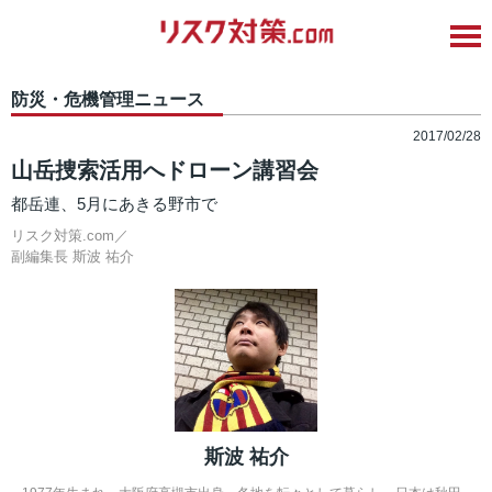
防災・危機管理ニュース
2017/02/28
山岳捜索活用へドローン講習会
都岳連、5月にあきる野市で
リスク対策.com／
副編集長
斯波 祐介
斯波 祐介