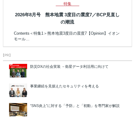
特集
2026年8月号 熊本地震 3度目の震度7／BCP見直し
の潮流
Contents＜特集1＞熊本地震3度目の震度7【Opinion】イオン
モール…
【PR】
防災DXの社会実装 －衛星データ利活用に向けて
事業継続を見据えたセキュリティを考える
“SNS炎上”に対する「予防」と「初動」を専門家が解説