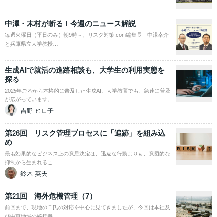
中澤・木村が斬る！今週のニュース解説
毎週火曜日（平日のみ）朝9時～、リスク対策.com編集長 中澤幸介
と兵庫県立大学教授…
生成AIで就活の進路相談も、大学生の利用実態を
探る
2025年ごろから本格的に普及した生成AI。大学教育でも、急速に普及
が広がっています。…
吉野 ヒロ子
第26回 リスク管理プロセスに「追跡」を組み込
め
最も効果的なビジネス上の意思決定は、迅速な行動よりも、意図的な
抑制から生まれるこ…
鈴木 英夫
第21回 海外危機管理（7）
前回まで、現地のＴ氏の対応を中心に見てきましたが、今回は本社及
び中東地域の統括機…