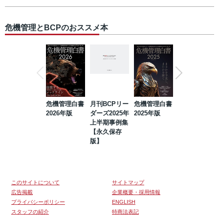
危機管理とBCPのおススメ本
危機管理白書
月刊BCPリー
危機管理白書
2023年防災・
2026年版
ダーズ2025年
2025年版
BCP・リスク
上半期事例集
マネジメント
【永久保存
事例集【永久
版】
保存版】
このサイトについて
サイトマップ
広告掲載
企業概要・採用情報
プライバシーポリシー
ENGLISH
スタッフの紹介
特商法表記