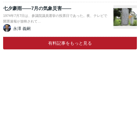
七夕豪雨――7月の気象災害――
1974年7月7日は、参議院議員選挙の投票日であった。夜、テレビで
開票速報が放映されて…
永澤 義嗣
有料記事をもっと見る