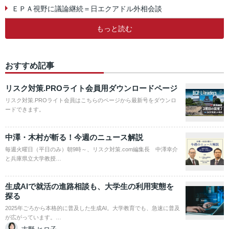
ＥＰＡ視野に議論継続＝日エクアドル外相会談
もっと読む
おすすめ記事
リスク対策.PROライト会員用ダウンロードページ
リスク対策.PROライト会員はこちらのページから最新号をダウンロ
ードできます。
中澤・木村が斬る！今週のニュース解説
毎週火曜日（平日のみ）朝9時～、リスク対策.com編集長 中澤幸介
と兵庫県立大学教授…
生成AIで就活の進路相談も、大学生の利用実態を
探る
2025年ごろから本格的に普及した生成AI。大学教育でも、急速に普及
が広がっています。…