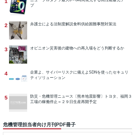
1
プ
弁護士による法制度解説
食料供給困難事態対策法
2
オピニオン
災害後の建物への再入場をどう判断するか
3
企業よ、サイバーリスクに備えよ
SDNを使ったセキュリ
4
ティソリューション
防災・危機管理ニュース
〔熊本地震影響〕トヨタ、福岡３
5
工場の稼働停止＝２９日生産再開予定
危機管理担当者向け月刊PDF冊子