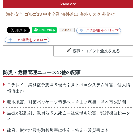
keyword
海外安全
ゴルゴ13
中小企業
海外進出
海外リスク
外務省
e-mail
投稿・コメント全文を見る
防災・危機管理ニュースの他の記事
ニチレイ、純利益予想４８億円引き下げ＝システム障害、個人情
報流出か
熊本地震、対策パッケージ策定へ＝片山財務相、熊本市を訪問
生徒が銃乱射、教員ら５人死亡＝祖父母も殺害、犯行後自殺―タ
イ
政府、熊本地震を激甚災害に指定＝特定非常災害にも