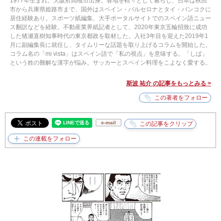
1977年生まれ。大阪府高槻市出身。各地を転々として暮らし、日本は秋田
市から兵庫県姫路市まで、国外はスペイン・バルセロナとタイ・バンコクに
居住経験あり。スポーツ紙編集、大手ポータルサイトでのスペイン語ニュー
ス翻訳などを経験。不動産業界紙記者として、2020年東京五輪招致に成功
した猪瀬直樹知事時代の東京都政を取材した。入社3年目を迎えた2019年1
月に副編集長に就任し、タイムリーな話題を取り上げるコラムを開始した。
コラム名の「mi vista」はスペイン語で「私の視点」を意味する。「しば」
という姓の難解な漢字が悩み。サッカーとスペイン料理をこよなく愛する。
斯波 祐介 の記事をもっとみる >
e-mail