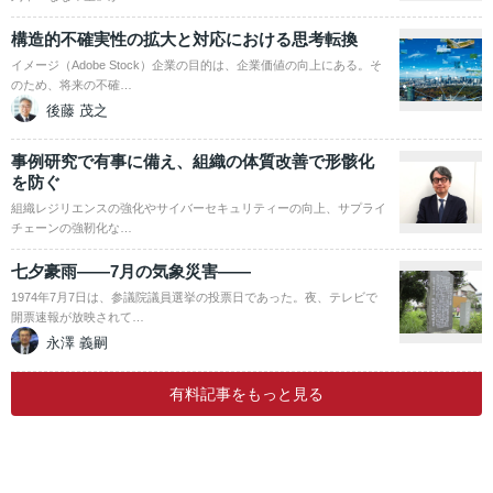
構造的不確実性の拡大と対応における思考転換
イメージ（Adobe Stock）企業の目的は、企業価値の向上にある。そ
のため、将来の不確…
後藤 茂之
事例研究で有事に備え、組織の体質改善で形骸化
を防ぐ
組織レジリエンスの強化やサイバーセキュリティーの向上、サプライ
チェーンの強靭化な…
七夕豪雨――7月の気象災害――
1974年7月7日は、参議院議員選挙の投票日であった。夜、テレビで
開票速報が放映されて…
永澤 義嗣
有料記事をもっと見る