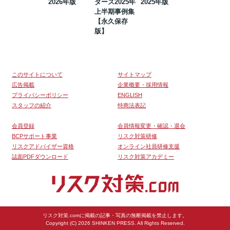
2026年版
ダーズ2025年
2025年版
BCP・リスク
上半期事例集
マネジメント
【永久保存
事例集【永久
版】
保存版】
このサイトについて
サイトマップ
広告掲載
企業概要・採用情報
プライバシーポリシー
ENGLISH
スタッフの紹介
特商法表記
会員登録
会員情報変更・確認・退会
BCPサポート事業
リスク対策研修
リスクアドバイザー資格
オンライン社員研修支援
誌面PDFダウンロード
リスク対策アカデミー
リスク対策.comに掲載の記事・写真の無断掲載を禁止します。
Copyright (C) 2026 SHINKEN PRESS. All Rights Reserved.