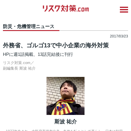
防災・危機管理ニュース
2017/03/23
外務省、ゴルゴ13で中小企業の海外対策
HPに週1話掲載、13話完結後に刊行
リスク対策.com／
副編集長
斯波 祐介
斯波 祐介