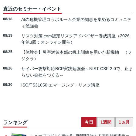
直近のセミナー・イベント
08/18
AIの危機管理コラボルーム企業の知恵を集めるコミュニテ
ィ勉強会
08/19
リスク対策.com認定リスクアドバイザー養成講座（2026
年第3回：オンライン開催）
08/25
【体験会】災害対策本部の机上訓練を用いた新機軸 （フ
ジクラ）
08/26
サイバー攻撃対応BCP実践勉強会～NIST CSF 2.0で、止ま
らない会社をつくる～
09/30
ISO/TS31050 エマージング・リスク講座
今日
1週間
1ヵ月
ランキング
ニュープロダクツ
最大6～8時間発光する高性能蓄光テー