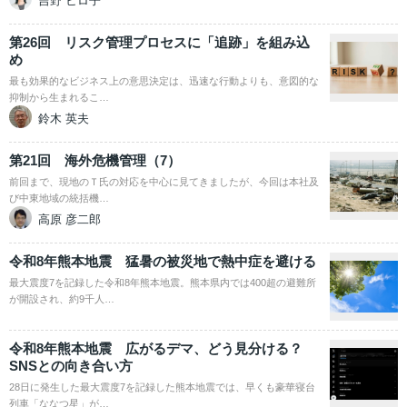
吉野 ヒロ子
第26回 リスク管理プロセスに「追跡」を組み込
め
最も効果的なビジネス上の意思決定は、迅速な行動よりも、意図的な
抑制から生まれるこ…
鈴木 英夫
第21回 海外危機管理（7）
前回まで、現地のＴ氏の対応を中心に見てきましたが、今回は本社及
び中東地域の統括機…
高原 彦二郎
令和8年熊本地震 猛暑の被災地で熱中症を避ける
最大震度7を記録した令和8年熊本地震。熊本県内では400超の避難所
が開設され、約9千人…
令和8年熊本地震 広がるデマ、どう見分ける？
SNSとの向き合い方
28日に発生した最大震度7を記録した熊本地震では、早くも豪華寝台
列車「ななつ星」が…