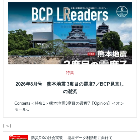
特集
2026年8月号 熊本地震 3度目の震度7／BCP見直し
の潮流
Contents＜特集1＞熊本地震3度目の震度7【Opinion】イオン
モール…
【PR】
防災DXの社会実装 －衛星データ利活用に向けて