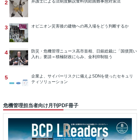
弁護士による法制度解説
食料供給困難事態対策法
2
オピニオン
災害後の建物への再入場をどう判断するか
3
防災・危機管理ニュース
高市首相、日銀総裁に「国債買い
4
入れ」要請＝積極財政にらみ、金利抑制狙う
企業よ、サイバーリスクに備えよ
SDNを使ったセキュリ
5
ティソリューション
危機管理担当者向け月刊PDF冊子