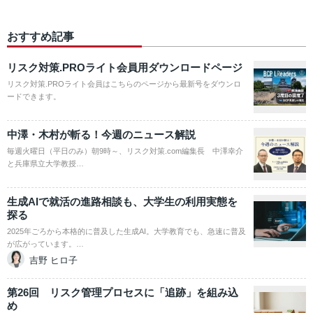
おすすめ記事
リスク対策.PROライト会員用ダウンロードページ
リスク対策.PROライト会員はこちらのページから最新号をダウンロ
ードできます。
中澤・木村が斬る！今週のニュース解説
毎週火曜日（平日のみ）朝9時～、リスク対策.com編集長 中澤幸介
と兵庫県立大学教授…
生成AIで就活の進路相談も、大学生の利用実態を
探る
2025年ごろから本格的に普及した生成AI。大学教育でも、急速に普及
が広がっています。…
吉野 ヒロ子
第26回 リスク管理プロセスに「追跡」を組み込
め