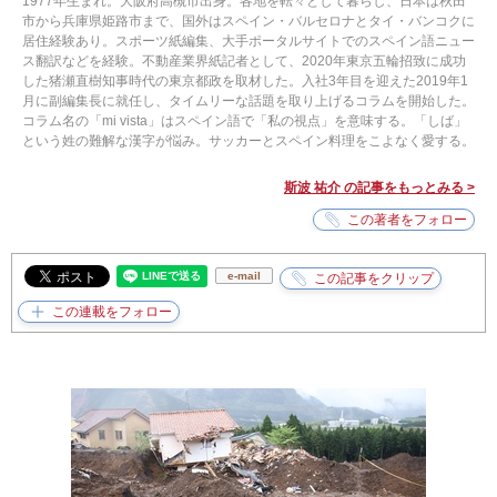
1977年生まれ。大阪府高槻市出身。各地を転々として暮らし、日本は秋田
市から兵庫県姫路市まで、国外はスペイン・バルセロナとタイ・バンコクに
居住経験あり。スポーツ紙編集、大手ポータルサイトでのスペイン語ニュー
ス翻訳などを経験。不動産業界紙記者として、2020年東京五輪招致に成功
した猪瀬直樹知事時代の東京都政を取材した。入社3年目を迎えた2019年1
月に副編集長に就任し、タイムリーな話題を取り上げるコラムを開始した。
コラム名の「mi vista」はスペイン語で「私の視点」を意味する。「しば」
という姓の難解な漢字が悩み。サッカーとスペイン料理をこよなく愛する。
斯波 祐介 の記事をもっとみる >
e-mail