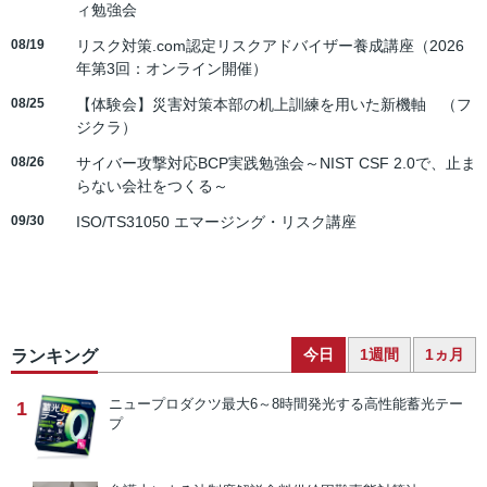
ィ勉強会
08/19
リスク対策.com認定リスクアドバイザー養成講座（2026
年第3回：オンライン開催）
08/25
【体験会】災害対策本部の机上訓練を用いた新機軸 （フ
ジクラ）
08/26
サイバー攻撃対応BCP実践勉強会～NIST CSF 2.0で、止ま
らない会社をつくる～
09/30
ISO/TS31050 エマージング・リスク講座
今日
1週間
1ヵ月
ランキング
ニュープロダクツ
最大6～8時間発光する高性能蓄光テー
1
プ