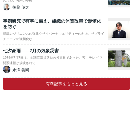
のため、将来の不確…
後藤 茂之
事例研究で有事に備え、組織の体質改善で形骸化
を防ぐ
組織レジリエンスの強化やサイバーセキュリティーの向上、サプライ
チェーンの強靭化な…
七夕豪雨――7月の気象災害――
1974年7月7日は、参議院議員選挙の投票日であった。夜、テレビで
開票速報が放映されて…
永澤 義嗣
有料記事をもっと見る