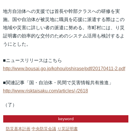
地方自治体への支援では首長や幹部クラスへの研修を実
施。国や自治体が被災地に職員を応援に派遣する際はこの
地域や災害に詳しい者の派遣に努める。市町村には、り災
証明書の効率的な交付のためのシステム活用も検討するよ
うにとした。
■ニュースリリースはこちら
http://www.bousai.go.jp/kohou/oshirase/pdf/20170411-2.pdf
■関連記事「国・自治体・民間で災害情報共有推進」
http://www.risktaisaku.com/articles/-/2618
（了）
keyword
防災基本計画
中央防災会議
り災証明書