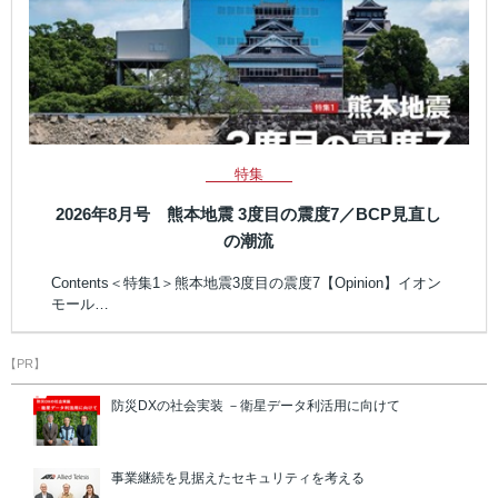
特集
2026年8月号 熊本地震 3度目の震度7／BCP見直し
の潮流
Contents＜特集1＞熊本地震3度目の震度7【Opinion】イオン
モール…
【PR】
防災DXの社会実装 －衛星データ利活用に向けて
事業継続を見据えたセキュリティを考える