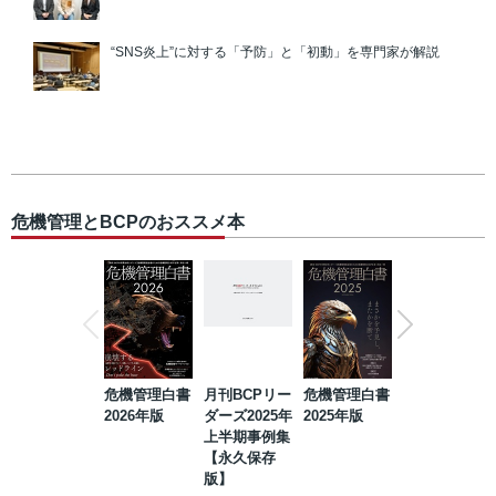
“SNS炎上”に対する「予防」と「初動」を専門家が解説
危機管理とBCPのおススメ本
危機管理白書
月刊BCPリー
危機管理白書
2023年防災・
2026年版
ダーズ2025年
2025年版
BCP・リスク
上半期事例集
マネジメント
【永久保存
事例集【永久
版】
保存版】