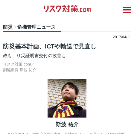
防災・危機管理ニュース
2017/04/11
防災基本計画、ICTや輸送で見直し
政府、り災証明書交付の改善も
リスク対策.com／
副編集長
斯波 祐介
斯波 祐介