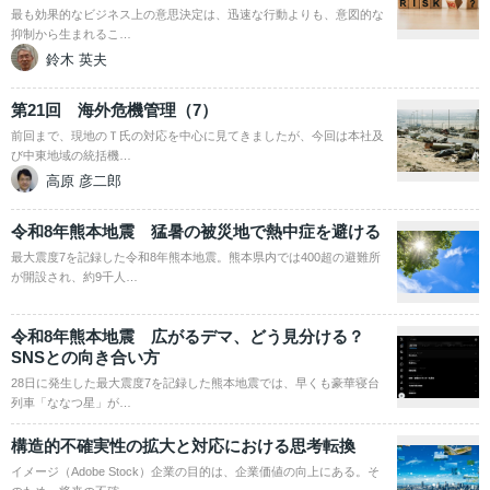
最も効果的なビジネス上の意思決定は、迅速な行動よりも、意図的な
抑制から生まれるこ…
鈴木 英夫
第21回 海外危機管理（7）
前回まで、現地のＴ氏の対応を中心に見てきましたが、今回は本社及
び中東地域の統括機…
高原 彦二郎
令和8年熊本地震 猛暑の被災地で熱中症を避ける
最大震度7を記録した令和8年熊本地震。熊本県内では400超の避難所
が開設され、約9千人…
令和8年熊本地震 広がるデマ、どう見分ける？
SNSとの向き合い方
28日に発生した最大震度7を記録した熊本地震では、早くも豪華寝台
列車「ななつ星」が…
構造的不確実性の拡大と対応における思考転換
イメージ（Adobe Stock）企業の目的は、企業価値の向上にある。そ