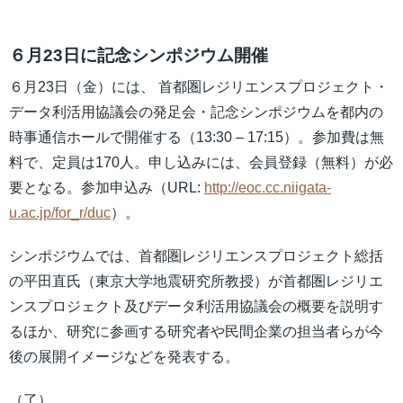
６月23日に記念シンポジウム開催
６月23日（金）には、 首都圏レジリエンスプロジェクト・
データ利活用協議会の発足会・記念シンポジウムを都内の
時事通信ホールで開催する（13:30 – 17:15）。参加費は無
料で、定員は170人。申し込みには、会員登録（無料）が必
要となる。参加申込み（URL:
http://eoc.cc.niigata-
u.ac.jp/for_r/duc
）。
シンポジウムでは、首都圏レジリエンスプロジェクト総括
の平田直氏（東京大学地震研究所教授）が首都圏レジリエ
ンスプロジェクト及びデータ利活用協議会の概要を説明す
るほか、研究に参画する研究者や民間企業の担当者らが今
後の展開イメージなどを発表する。
（了）