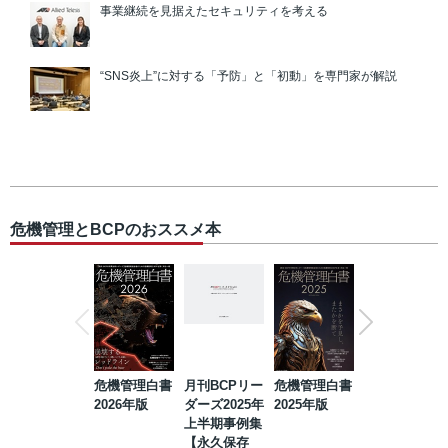
事業継続を見据えたセキュリティを考える
“SNS炎上”に対する「予防」と「初動」を専門家が解説
危機管理とBCPのおススメ本
危機管理白書
月刊BCPリー
危機管理白書
2023年防災・
2026年版
ダーズ2025年
2025年版
BCP・リスク
上半期事例集
マネジメント
【永久保存
事例集【永久