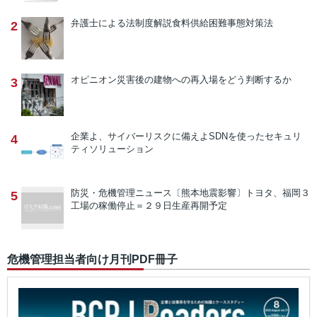
弁護士による法制度解説
食料供給困難事態対策法
2
オピニオン
災害後の建物への再入場をどう判断するか
3
企業よ、サイバーリスクに備えよ
SDNを使ったセキュリ
4
ティソリューション
防災・危機管理ニュース
〔熊本地震影響〕トヨタ、福岡３
5
工場の稼働停止＝２９日生産再開予定
危機管理担当者向け月刊PDF冊子