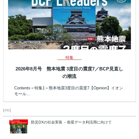
特集
2026年8月号 熊本地震 3度目の震度7／BCP見直し
の潮流
Contents＜特集1＞熊本地震3度目の震度7【Opinion】イオン
モール…
【PR】
防災DXの社会実装 －衛星データ利活用に向けて