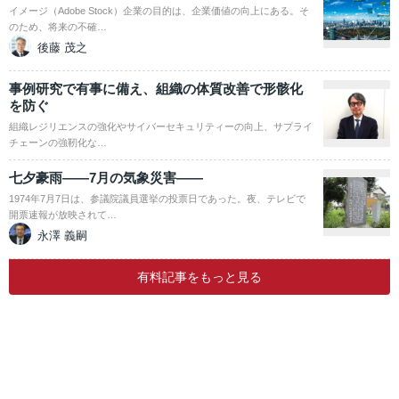
イメージ（Adobe Stock）企業の目的は、企業価値の向上にある。そ
のため、将来の不確…
後藤 茂之
事例研究で有事に備え、組織の体質改善で形骸化
を防ぐ
組織レジリエンスの強化やサイバーセキュリティーの向上、サプライ
チェーンの強靭化な…
七夕豪雨――7月の気象災害――
1974年7月7日は、参議院議員選挙の投票日であった。夜、テレビで
開票速報が放映されて…
永澤 義嗣
有料記事をもっと見る