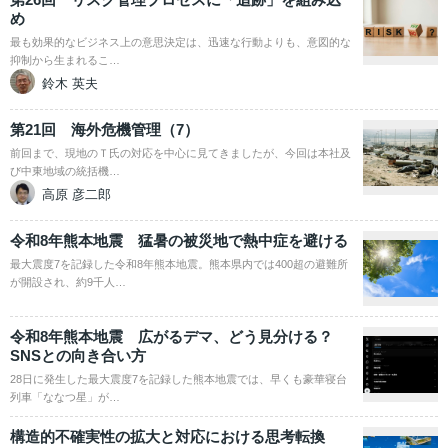
め
最も効果的なビジネス上の意思決定は、迅速な行動よりも、意図的な
抑制から生まれるこ…
鈴木 英夫
第21回 海外危機管理（7）
前回まで、現地のＴ氏の対応を中心に見てきましたが、今回は本社及
び中東地域の統括機…
高原 彦二郎
令和8年熊本地震 猛暑の被災地で熱中症を避ける
最大震度7を記録した令和8年熊本地震。熊本県内では400超の避難所
が開設され、約9千人…
令和8年熊本地震 広がるデマ、どう見分ける？
SNSとの向き合い方
28日に発生した最大震度7を記録した熊本地震では、早くも豪華寝台
列車「ななつ星」が…
構造的不確実性の拡大と対応における思考転換