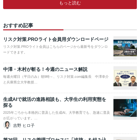
もっと読む
おすすめ記事
リスク対策.PROライト会員用ダウンロードページ
リスク対策.PROライト会員はこちらのページから最新号をダウンロ
ードできます。
中澤・木村が斬る！今週のニュース解説
毎週火曜日（平日のみ）朝9時～、リスク対策.com編集長 中澤幸介
と兵庫県立大学教授…
生成AIで就活の進路相談も、大学生の利用実態を
探る
2025年ごろから本格的に普及した生成AI。大学教育でも、急速に普及
が広がっています。…
吉野 ヒロ子
第26回 リスク管理プロセスに「追跡」を組み込