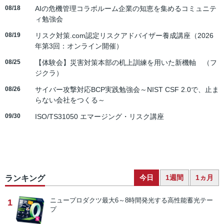
08/18
AIの危機管理コラボルーム企業の知恵を集めるコミュニテ
ィ勉強会
08/19
リスク対策.com認定リスクアドバイザー養成講座（2026
年第3回：オンライン開催）
08/25
【体験会】災害対策本部の机上訓練を用いた新機軸 （フ
ジクラ）
08/26
サイバー攻撃対応BCP実践勉強会～NIST CSF 2.0で、止ま
らない会社をつくる～
09/30
ISO/TS31050 エマージング・リスク講座
今日
1週間
1ヵ月
ランキング
ニュープロダクツ
最大6～8時間発光する高性能蓄光テー
1
プ