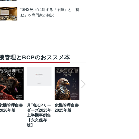
“SNS炎上”に対する「予防」と「初
動」を専門家が解説
機管理とBCPのおススメ本
危機管理白書
月刊BCPリー
危機管理白書
2023年防災・
危機管理白書
2026年版
ダーズ2025年
2025年版
BCP・リスク
2024年版
上半期事例集
マネジメント
【永久保存
事例集【永久
版】
保存版】