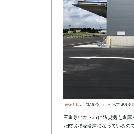
画像を拡大
（写真提供：いなべ市 総務部 
三重県いなべ市に防災拠点倉庫
た防災物流倉庫になっているの