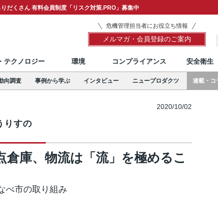
りだくさん 有料会員制度「リスク対策.PRO」募集中
危機管理担当者にお役立ち情報
メルマガ・会員登録のご案内
T・テクノロジー
環境
コンプライアンス
安全衛生
動向調査
事例から学ぶ
インタビュー
ニュープロダクツ
連載・コ
2020/10/02
うりすの
点倉庫、物流は「流」を極めるこ
なべ市の取り組み