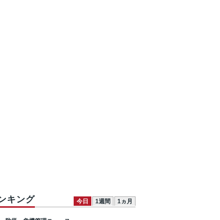
ンキング
今日
1週間
1ヵ月