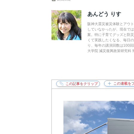
あんどう りす
阪神大震災被災体験とアウト
していなかったが、現在では
案。特に子育てグッズと防
くて実践したくなる、毎日
り、毎年の講演回数は100
大学院 減災復興政策研究科 