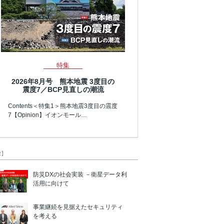
特集
2026年8月号 熊本地震 3度目の
震度7／BCP見直しの潮流
Contents＜特集1＞熊本地震3度目の震度
7【Opinion】イオンモール…
R】
防災DXの社会実装 －衛星データ利
活用に向けて
事業継続を見据えたセキュリティ
を考える