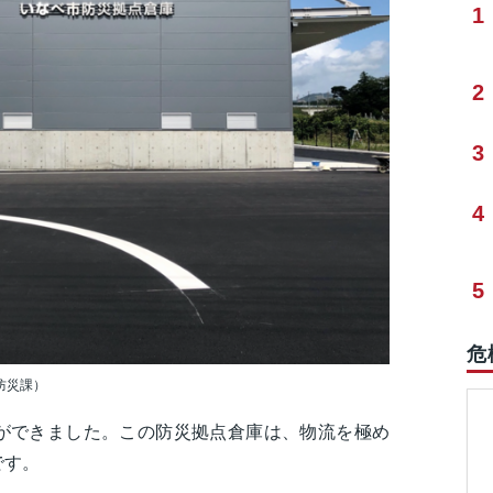
1
2
3
4
5
危
防災課）
ができました。この防災拠点倉庫は、物流を極め
です。