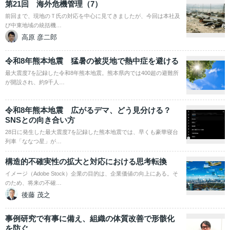
第21回 海外危機管理（7）
前回まで、現地のＴ氏の対応を中心に見てきましたが、今回は本社及
び中東地域の統括機…
高原 彦二郎
令和8年熊本地震 猛暑の被災地で熱中症を避ける
最大震度7を記録した令和8年熊本地震。熊本県内では400超の避難所
が開設され、約9千人…
令和8年熊本地震 広がるデマ、どう見分ける？
SNSとの向き合い方
28日に発生した最大震度7を記録した熊本地震では、早くも豪華寝台
列車「ななつ星」が…
構造的不確実性の拡大と対応における思考転換
イメージ（Adobe Stock）企業の目的は、企業価値の向上にある。そ
のため、将来の不確…
後藤 茂之
事例研究で有事に備え、組織の体質改善で形骸化
を防ぐ