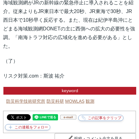
海域観測網がJRの新幹線の緊急停止に導入されることを紹
介。従来よりもJR東日本で最大20秒、JR東海で30秒、JR
西日本で10秒早く反応する。また、現在は紀伊半島沖にと
どまる海域観測網DONETの主に西側への拡大の必要性を強
調。「南海トラフ対応の広域化を進める必要がある」とし
た。
（了）
リスク対策.com：斯波 祐介
keyword
防災科学技術研究所
防災科研
MOWLAS
観測
e-mail
投稿・コメント全文を見る