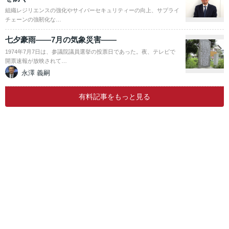
組織レジリエンスの強化やサイバーセキュリティーの向上、サプライ
チェーンの強靭化な…
七夕豪雨――7月の気象災害――
1974年7月7日は、参議院議員選挙の投票日であった。夜、テレビで
開票速報が放映されて…
永澤 義嗣
有料記事をもっと見る