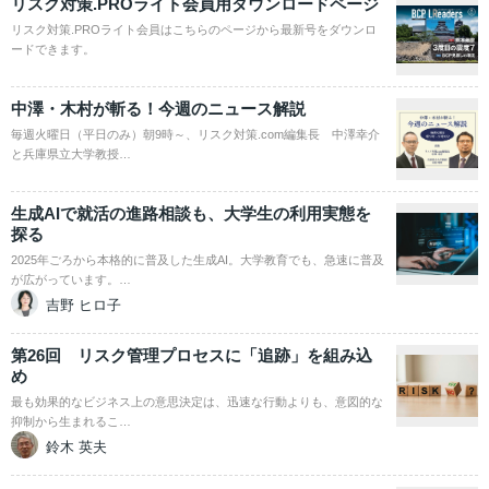
リスク対策.PROライト会員用ダウンロードページ
リスク対策.PROライト会員はこちらのページから最新号をダウンロ
ードできます。
中澤・木村が斬る！今週のニュース解説
毎週火曜日（平日のみ）朝9時～、リスク対策.com編集長 中澤幸介
と兵庫県立大学教授…
生成AIで就活の進路相談も、大学生の利用実態を
探る
2025年ごろから本格的に普及した生成AI。大学教育でも、急速に普及
が広がっています。…
吉野 ヒロ子
第26回 リスク管理プロセスに「追跡」を組み込
め
最も効果的なビジネス上の意思決定は、迅速な行動よりも、意図的な
抑制から生まれるこ…
鈴木 英夫