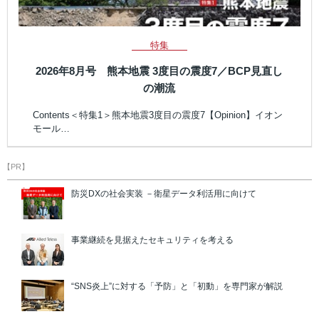
特集
2026年8月号 熊本地震 3度目の震度7／BCP見直し
の潮流
Contents＜特集1＞熊本地震3度目の震度7【Opinion】イオン
モール…
【PR】
防災DXの社会実装 －衛星データ利活用に向けて
事業継続を見据えたセキュリティを考える
“SNS炎上”に対する「予防」と「初動」を専門家が解説