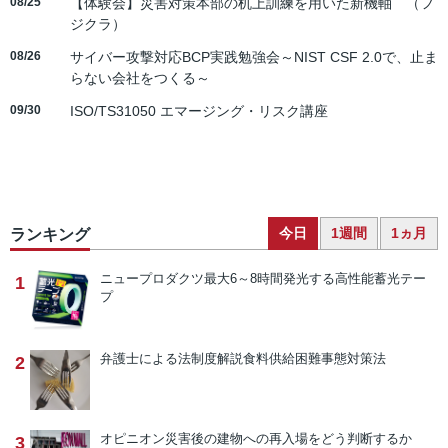
08/25
【体験会】災害対策本部の机上訓練を用いた新機軸 （フ
ジクラ）
08/26
サイバー攻撃対応BCP実践勉強会～NIST CSF 2.0で、止ま
らない会社をつくる～
09/30
ISO/TS31050 エマージング・リスク講座
今日
1週間
1ヵ月
ランキング
ニュープロダクツ
最大6～8時間発光する高性能蓄光テー
1
プ
弁護士による法制度解説
食料供給困難事態対策法
2
オピニオン
災害後の建物への再入場をどう判断するか
3