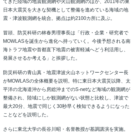
てきた陸域の地震観測網や火山観測網のほか、2011年の東
日本大震災を大きな契機として整備を進めている海域の地
震・津波観測網を統合。拠点は約2100カ所に及ぶ。
冒頭、防災科研の林春男理事長は「行政・企業・研究者で
MOWLASを誕生から進化へ持っていく。今後予想される南
海トラフ地震や首都直下地震の被害軽減へどう利活用し、
発展させるか考える」と挨拶した。
防災科研の青山真・地震津波火山ネットワークセンター長
がMOWLASの全体概要を説明。特に東日本大震災以降、太
平洋の北海道沖から房総沖までのS-netなど海域の観測網が
整備され、陸域にしか観測網がない状態と比較し、津波で
最大20分、地震で同じく30秒早く検知できるようになった
ことなどを説明した。
さらに東北大学の長谷川昭・名誉教授が基調講演を実施。