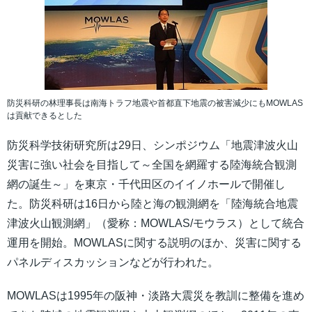
防災科研の林理事長は南海トラフ地震や首都直下地震の被害減少にもMOWLAS
は貢献できるとした
防災科学技術研究所は29日、シンポジウム「地震津波火山
災害に強い社会を目指して～全国を網羅する陸海統合観測
網の誕生～」を東京・千代田区のイイノホールで開催し
た。防災科研は16日から陸と海の観測網を「陸海統合地震
津波火山観測網」（愛称：MOWLAS/モウラス）として統合
運用を開始。MOWLASに関する説明のほか、災害に関する
パネルディスカッションなどが行われた。
MOWLASは1995年の阪神・淡路大震災を教訓に整備を進め