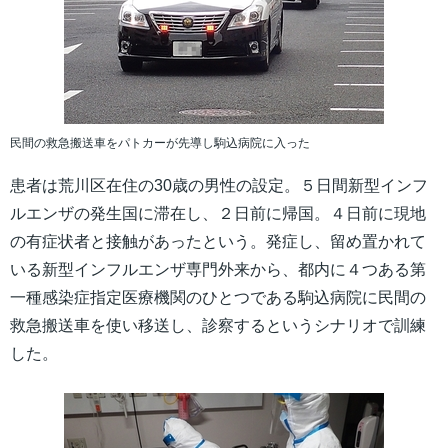
民間の救急搬送車をパトカーが先導し駒込病院に入った
患者は荒川区在住の30歳の男性の設定。５日間新型インフ
ルエンザの発生国に滞在し、２日前に帰国。４日前に現地
の有症状者と接触があったという。発症し、留め置かれて
いる新型インフルエンザ専門外来から、都内に４つある第
一種感染症指定医療機関のひとつである駒込病院に民間の
救急搬送車を使い移送し、診察するというシナリオで訓練
した。