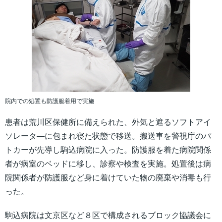
院内での処置も防護服着用で実施
患者は荒川区保健所に備えられた、外気と遮るソフトアイ
ソレータ―に包まれ寝た状態で移送。搬送車を警視庁のパ
トカーが先導し駒込病院に入った。防護服を着た病院関係
者が病室のベッドに移し、診察や検査を実施。処置後は病
院関係者が防護服など身に着けていた物の廃棄や消毒も行
った。
駒込病院は文京区など８区で構成されるブロック協議会に