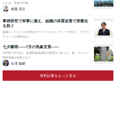
のため、将来の不確…
後藤 茂之
事例研究で有事に備え、組織の体質改善で形骸化
を防ぐ
組織レジリエンスの強化やサイバーセキュリティーの向上、サプライ
チェーンの強靭化な…
七夕豪雨――7月の気象災害――
1974年7月7日は、参議院議員選挙の投票日であった。夜、テレビで
開票速報が放映されて…
永澤 義嗣
有料記事をもっと見る