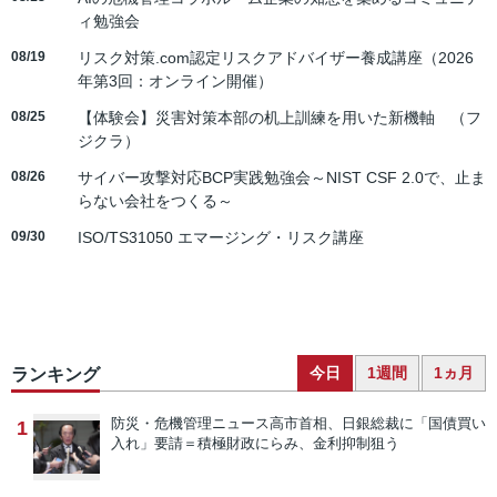
ィ勉強会
08/19
リスク対策.com認定リスクアドバイザー養成講座（2026
年第3回：オンライン開催）
08/25
【体験会】災害対策本部の机上訓練を用いた新機軸 （フ
ジクラ）
08/26
サイバー攻撃対応BCP実践勉強会～NIST CSF 2.0で、止ま
らない会社をつくる～
09/30
ISO/TS31050 エマージング・リスク講座
今日
1週間
1ヵ月
ランキング
防災・危機管理ニュース
高市首相、日銀総裁に「国債買い
1
入れ」要請＝積極財政にらみ、金利抑制狙う