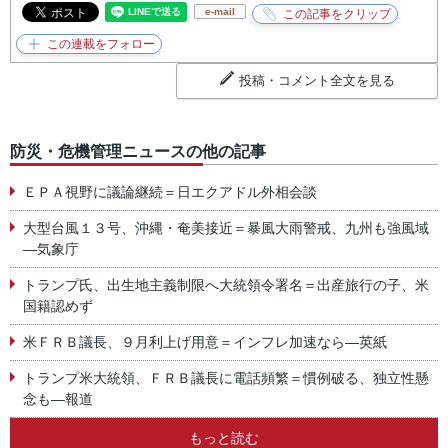
e-mail
投稿・コメント全文を見る
防災・危機管理ニュースの他の記事
ＥＰＡ視野に議論継続＝日エクアドル外相会談
大型台風１３号、沖縄・奄美接近＝暴風大雨警戒、九州も強風域
―気象庁
トランプ氏、出生地主義制限へ大統領令署名＝出産旅行の子、米
国籍認めず
米ＦＲＢ議長、９月利上げ用意＝インフレ加速なら―英紙
トランプ米大統領、ＦＲＢ議長に電話頻繁＝慣例破る、独立性懸
念も―報道
もっと読む