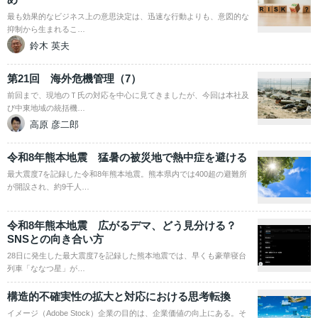
最も効果的なビジネス上の意思決定は、迅速な行動よりも、意図的な
抑制から生まれるこ…
鈴木 英夫
第21回 海外危機管理（7）
前回まで、現地のＴ氏の対応を中心に見てきましたが、今回は本社及
び中東地域の統括機…
高原 彦二郎
令和8年熊本地震 猛暑の被災地で熱中症を避ける
最大震度7を記録した令和8年熊本地震。熊本県内では400超の避難所
が開設され、約9千人…
令和8年熊本地震 広がるデマ、どう見分ける？
SNSとの向き合い方
28日に発生した最大震度7を記録した熊本地震では、早くも豪華寝台
列車「ななつ星」が…
構造的不確実性の拡大と対応における思考転換
イメージ（Adobe Stock）企業の目的は、企業価値の向上にある。そ