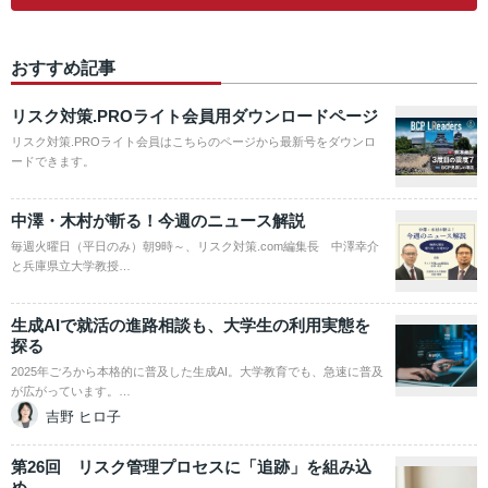
おすすめ記事
リスク対策.PROライト会員用ダウンロードページ
リスク対策.PROライト会員はこちらのページから最新号をダウンロ
ードできます。
中澤・木村が斬る！今週のニュース解説
毎週火曜日（平日のみ）朝9時～、リスク対策.com編集長 中澤幸介
と兵庫県立大学教授…
生成AIで就活の進路相談も、大学生の利用実態を
探る
2025年ごろから本格的に普及した生成AI。大学教育でも、急速に普及
が広がっています。…
吉野 ヒロ子
第26回 リスク管理プロセスに「追跡」を組み込
め