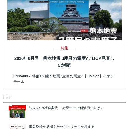
特集
2026年8月号 熊本地震 3度目の震度7／BCP見直し
の潮流
Contents＜特集1＞熊本地震3度目の震度7【Opinion】イオン
モール…
【PR】
防災DXの社会実装 －衛星データ利活用に向けて
事業継続を見据えたセキュリティを考える