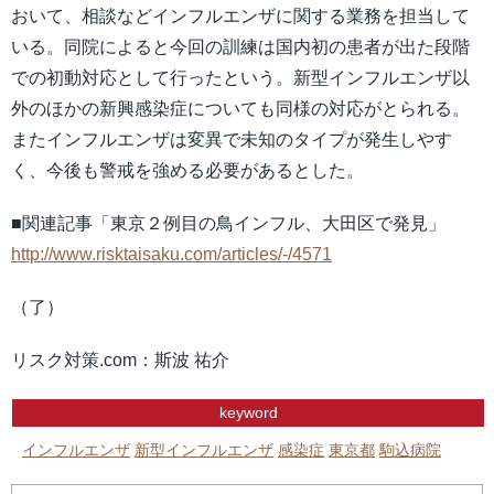
おいて、相談などインフルエンザに関する業務を担当して
いる。同院によると今回の訓練は国内初の患者が出た段階
での初動対応として行ったという。新型インフルエンザ以
外のほかの新興感染症についても同様の対応がとられる。
またインフルエンザは変異で未知のタイプが発生しやす
く、今後も警戒を強める必要があるとした。
■関連記事「東京２例目の鳥インフル、大田区で発見」
http://www.risktaisaku.com/articles/-/4571
（了）
リスク対策.com：斯波 祐介
keyword
インフルエンザ
新型インフルエンザ
感染症
東京都
駒込病院