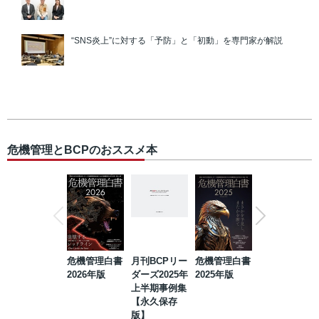
“SNS炎上”に対する「予防」と「初動」を専門家が解説
危機管理とBCPのおススメ本
危機管理白書
月刊BCPリー
危機管理白書
2023年防災・
2026年版
ダーズ2025年
2025年版
BCP・リスク
上半期事例集
マネジメント
【永久保存
事例集【永久
版】
保存版】