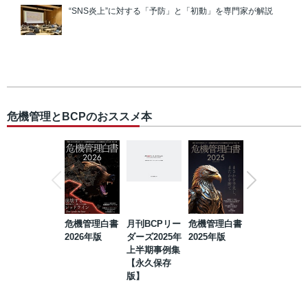
“SNS炎上”に対する「予防」と「初動」を専門家が解説
危機管理とBCPのおススメ本
危機管理白書
月刊BCPリー
危機管理白書
2023年防災・
2026年版
ダーズ2025年
2025年版
BCP・リスク
上半期事例集
マネジメント
【永久保存
事例集【永久
版】
保存版】