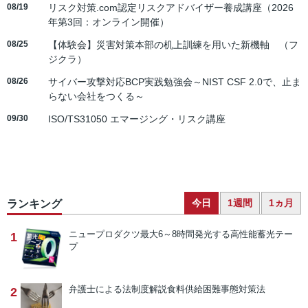
08/19
リスク対策.com認定リスクアドバイザー養成講座（2026
年第3回：オンライン開催）
08/25
【体験会】災害対策本部の机上訓練を用いた新機軸 （フ
ジクラ）
08/26
サイバー攻撃対応BCP実践勉強会～NIST CSF 2.0で、止ま
らない会社をつくる～
09/30
ISO/TS31050 エマージング・リスク講座
今日
1週間
1ヵ月
ランキング
ニュープロダクツ
最大6～8時間発光する高性能蓄光テー
1
プ
弁護士による法制度解説
食料供給困難事態対策法
2