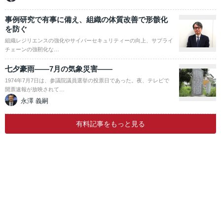
事例研究で有事に備え、組織の体質改善で形骸化
を防ぐ
組織レジリエンスの強化やサイバーセキュリティーの向上、サプライ
チェーンの強靭化な…
七夕豪雨――7月の気象災害――
1974年7月7日は、参議院議員選挙の投票日であった。夜、テレビで
開票速報が放映されて…
永澤 義嗣
有料記事をもっと見る