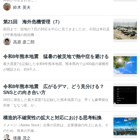
抑制から生まれるこ…
鈴木 英夫
第21回 海外危機管理（7）
前回まで、現地のＴ氏の対応を中心に見てきましたが、今回は本社及
び中東地域の統括機…
高原 彦二郎
令和8年熊本地震 猛暑の被災地で熱中症を避ける
最大震度7を記録した令和8年熊本地震。熊本県内では400超の避難所
が開設され、約9千人…
令和8年熊本地震 広がるデマ、どう見分ける？
SNSとの向き合い方
28日に発生した最大震度7を記録した熊本地震では、早くも豪華寝台
列車「ななつ星」が…
構造的不確実性の拡大と対応における思考転換
イメージ（Adobe Stock）企業の目的は、企業価値の向上にある。そ
のため、将来の不確…
後藤 茂之