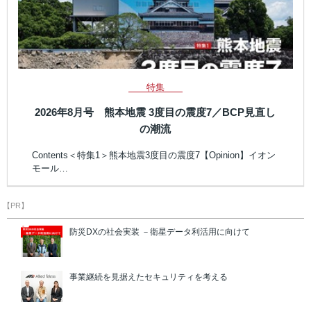
特集
2026年8月号 熊本地震 3度目の震度7／BCP見直し
の潮流
Contents＜特集1＞熊本地震3度目の震度7【Opinion】イオン
モール…
【PR】
防災DXの社会実装 －衛星データ利活用に向けて
事業継続を見据えたセキュリティを考える