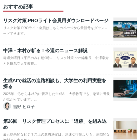
おすすめ記事
リスク対策.PROライト会員用ダウンロードページ
リスク対策.PROライト会員はこちらのページから最新号をダウンロ
ードできます。
中澤・木村が斬る！今週のニュース解説
毎週火曜日（平日のみ）朝9時～、リスク対策.com編集長 中澤幸介
と兵庫県立大学教授…
生成AIで就活の進路相談も、大学生の利用実態を
探る
2025年ごろから本格的に普及した生成AI。大学教育でも、急速に普及
が広がっています。…
吉野 ヒロ子
第26回 リスク管理プロセスに「追跡」を組み込
め
最も効果的なビジネス上の意思決定は、迅速な行動よりも、意図的な