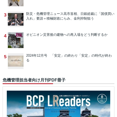
防災・危機管理ニュース
高市首相、日銀総裁に「国債買い
3
入れ」要請＝積極財政にらみ、金利抑制狙う
オピニオン
災害後の建物への再入場をどう判断するか
4
2024年12月号 「安定」の終わり
「安定」の時代が終わ
5
る
危機管理担当者向け月刊PDF冊子