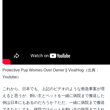
Protective Pup Worries Over Owner || ViralHog（出典：
Youtube）
これから、日本でも、上記のビデオのような救急事案が増
えると思うが、飼い主とペットを一緒に病院まで搬送した
例は日本にもあるのだろうか？ただ、一緒に病院まで搬送
できたとしても、病院ではペットを飼い主の病室まで入れ