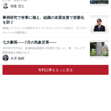
のため、将来の不確…
後藤 茂之
事例研究で有事に備え、組織の体質改善で形骸化
を防ぐ
組織レジリエンスの強化やサイバーセキュリティーの向上、サプライ
チェーンの強靭化な…
七夕豪雨――7月の気象災害――
1974年7月7日は、参議院議員選挙の投票日であった。夜、テレビで
開票速報が放映されて…
永澤 義嗣
有料記事をもっと見る