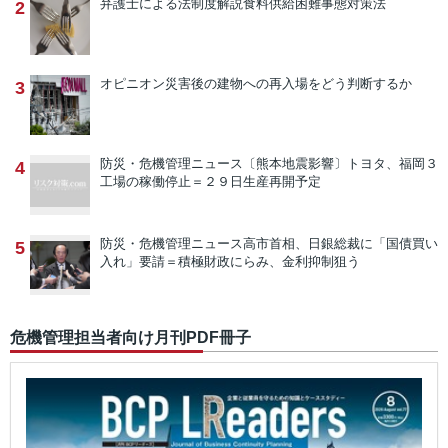
弁護士による法制度解説
食料供給困難事態対策法
2
オピニオン
災害後の建物への再入場をどう判断するか
3
防災・危機管理ニュース
〔熊本地震影響〕トヨタ、福岡３
4
工場の稼働停止＝２９日生産再開予定
防災・危機管理ニュース
高市首相、日銀総裁に「国債買い
5
入れ」要請＝積極財政にらみ、金利抑制狙う
危機管理担当者向け月刊PDF冊子