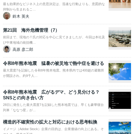
最も効果的なビジネス上の意思決定は、迅速な行動よりも、意図的な
抑制から生まれるこ…
鈴木 英夫
第21回 海外危機管理（7）
前回まで、現地のＴ氏の対応を中心に見てきましたが、今回は本社及
び中東地域の統括機…
高原 彦二郎
令和8年熊本地震 猛暑の被災地で熱中症を避ける
最大震度7を記録した令和8年熊本地震。熊本県内では400超の避難所
が開設され、約9千人…
令和8年熊本地震 広がるデマ、どう見分ける？
SNSとの向き合い方
28日に発生した最大震度7を記録した熊本地震では、早くも豪華寝台
列車「ななつ星」が…
構造的不確実性の拡大と対応における思考転換
イメージ（Adobe Stock）企業の目的は、企業価値の向上にある。そ