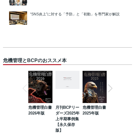
“SNS炎上”に対する「予防」と「初動」を専門家が解説
危機管理とBCPのおススメ本
危機管理白書
月刊BCPリー
危機管理白書
2023年防災・
2026年版
ダーズ2025年
2025年版
BCP・リスク
上半期事例集
マネジメント
【永久保存
事例集【永久
版】
保存版】