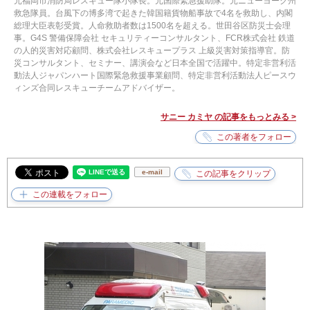
元福岡市消防局レスキュー隊小隊長。元国際緊急援助隊。元ニューヨーク州
救急隊員。台風下の博多湾で起きた韓国籍貨物船事故で4名を救助し、内閣
総理大臣表彰受賞。人命救助者数は1500名を超える。世田谷区防災士会理
事。G4S 警備保障会社 セキュリティーコンサルタント、FCR株式会社 鉄道
の人的災害対応顧問、株式会社レスキュープラス 上級災害対策指導官。防
災コンサルタント、セミナー、講演会など日本全国で活躍中。特定非営利活
動法人ジャパンハート国際緊急救援事業顧問、特定非営利活動法人ピースウ
ィンズ合同レスキューチームアドバイザー。
サニー カミヤ の記事をもっとみる >
e-mail