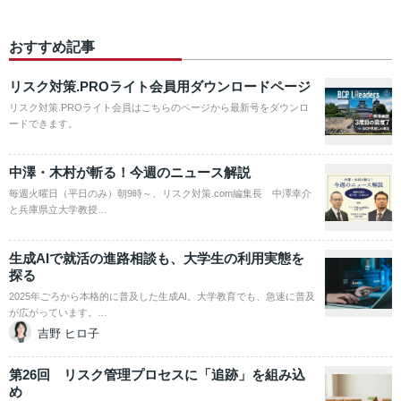
おすすめ記事
リスク対策.PROライト会員用ダウンロードページ
リスク対策.PROライト会員はこちらのページから最新号をダウンロ
ードできます。
中澤・木村が斬る！今週のニュース解説
毎週火曜日（平日のみ）朝9時～、リスク対策.com編集長 中澤幸介
と兵庫県立大学教授…
生成AIで就活の進路相談も、大学生の利用実態を
探る
2025年ごろから本格的に普及した生成AI。大学教育でも、急速に普及
が広がっています。…
吉野 ヒロ子
第26回 リスク管理プロセスに「追跡」を組み込
め