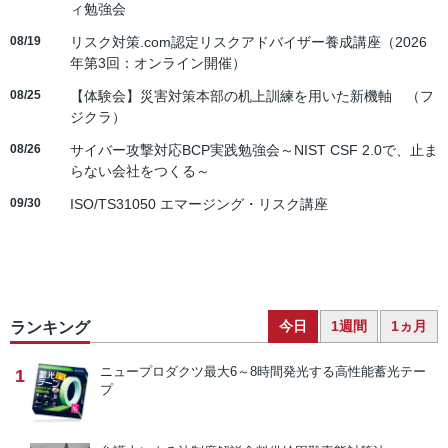
ィ勉強会
08/19
リスク対策.com認定リスクアドバイザー養成講座（2026
年第3回：オンライン開催）
08/25
【体験会】災害対策本部の机上訓練を用いた新機軸 （フ
ジクラ）
08/26
サイバー攻撃対応BCP実践勉強会～NIST CSF 2.0で、止ま
らない会社をつくる～
09/30
ISO/TS31050 エマージング・リスク講座
今日
1週間
1ヵ月
ランキング
ニュープロダクツ
最大6～8時間発光する高性能蓄光テー
1
プ