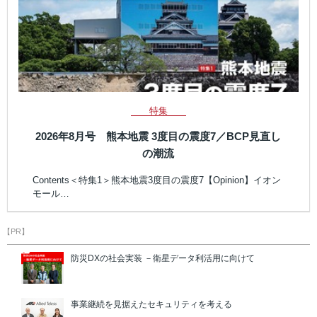
特集
2026年8月号 熊本地震 3度目の震度7／BCP見直し
の潮流
Contents＜特集1＞熊本地震3度目の震度7【Opinion】イオン
モール…
【PR】
防災DXの社会実装 －衛星データ利活用に向けて
事業継続を見据えたセキュリティを考える