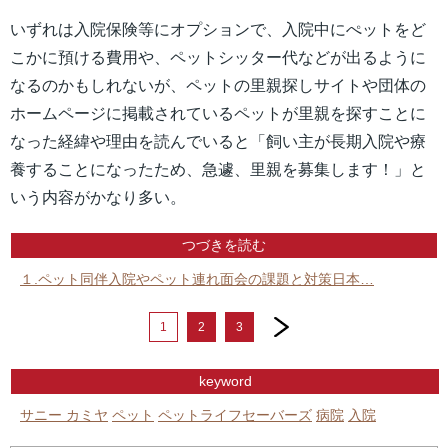
いずれは入院保険等にオプションで、入院中にぺットをど
こかに預ける費用や、ペットシッター代などが出るように
なるのかもしれないが、ペットの里親探しサイトや団体の
ホームページに掲載されているペットが里親を探すことに
なった経緯や理由を読んでいると「飼い主が長期入院や療
養することになったため、急遽、里親を募集します！」と
いう内容がかなり多い。
つづきを読む
１.ペット同伴入院やペット連れ面会の課題と対策日本…
next
1
2
3
keyword
サニー カミヤ
ペット
ペットライフセーバーズ
病院
入院