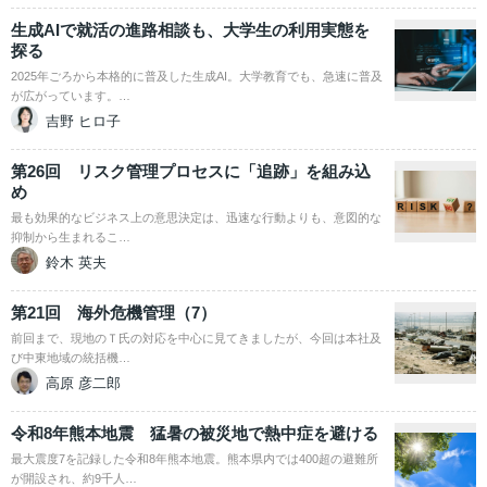
生成AIで就活の進路相談も、大学生の利用実態を
探る
2025年ごろから本格的に普及した生成AI。大学教育でも、急速に普及
が広がっています。…
吉野 ヒロ子
第26回 リスク管理プロセスに「追跡」を組み込
め
最も効果的なビジネス上の意思決定は、迅速な行動よりも、意図的な
抑制から生まれるこ…
鈴木 英夫
第21回 海外危機管理（7）
前回まで、現地のＴ氏の対応を中心に見てきましたが、今回は本社及
び中東地域の統括機…
高原 彦二郎
令和8年熊本地震 猛暑の被災地で熱中症を避ける
最大震度7を記録した令和8年熊本地震。熊本県内では400超の避難所
が開設され、約9千人…