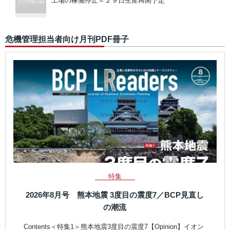
工場の稼働停止＝２９日生産再開予定
危機管理担当者向け月刊PDF冊子
特集
2026年8月号 熊本地震 3度目の震度7／BCP見直し
の潮流
Contents＜特集1＞熊本地震3度目の震度7【Opinion】イオン