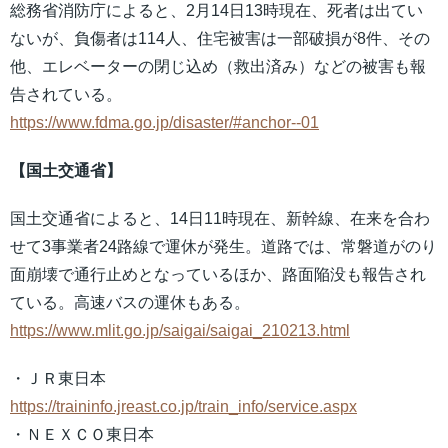
総務省消防庁によると、2月14日13時現在、死者は出てい
ないが、負傷者は114人、住宅被害は一部破損が8件、その
他、エレベーターの閉じ込め（救出済み）などの被害も報
告されている。
https://www.fdma.go.jp/disaster/#anchor--01
【国土交通省】
国土交通省によると、14日11時現在、新幹線、在来を合わ
せて3事業者24路線で運休が発生。道路では、常磐道がのり
面崩壊で通行止めとなっているほか、路面陥没も報告され
ている。高速バスの運休もある。
https://www.mlit.go.jp/saigai/saigai_210213.html
・ＪＲ東日本
https://traininfo.jreast.co.jp/train_info/service.aspx
・ＮＥＸＣＯ東日本