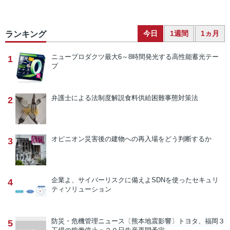
今日
1週間
1ヵ月
ランキング
ニュープロダクツ
最大6～8時間発光する高性能蓄光テー
1
プ
弁護士による法制度解説
食料供給困難事態対策法
2
オピニオン
災害後の建物への再入場をどう判断するか
3
企業よ、サイバーリスクに備えよ
SDNを使ったセキュリ
4
ティソリューション
防災・危機管理ニュース
〔熊本地震影響〕トヨタ、福岡３
5