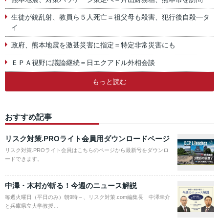
生徒が銃乱射、教員ら５人死亡＝祖父母も殺害、犯行後自殺―タ
イ
政府、熊本地震を激甚災害に指定＝特定非常災害にも
ＥＰＡ視野に議論継続＝日エクアドル外相会談
もっと読む
おすすめ記事
リスク対策.PROライト会員用ダウンロードページ
リスク対策.PROライト会員はこちらのページから最新号をダウンロ
ードできます。
中澤・木村が斬る！今週のニュース解説
毎週火曜日（平日のみ）朝9時～、リスク対策.com編集長 中澤幸介
と兵庫県立大学教授…