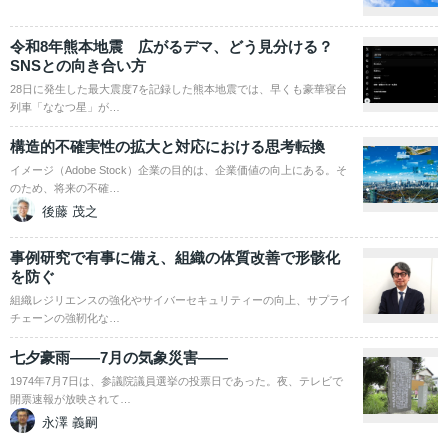
令和8年熊本地震 広がるデマ、どう見分ける？
SNSとの向き合い方
28日に発生した最大震度7を記録した熊本地震では、早くも豪華寝台
列車「ななつ星」が…
構造的不確実性の拡大と対応における思考転換
イメージ（Adobe Stock）企業の目的は、企業価値の向上にある。そ
のため、将来の不確…
後藤 茂之
事例研究で有事に備え、組織の体質改善で形骸化
を防ぐ
組織レジリエンスの強化やサイバーセキュリティーの向上、サプライ
チェーンの強靭化な…
七夕豪雨――7月の気象災害――
1974年7月7日は、参議院議員選挙の投票日であった。夜、テレビで
開票速報が放映されて…
永澤 義嗣