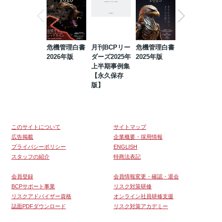
危機管理白書
月刊BCPリー
危機管理白書
2023年防災・
2026年版
ダーズ2025年
2025年版
BCP・リスク
上半期事例集
マネジメント
【永久保存
事例集【永久
版】
保存版】
このサイトについて
サイトマップ
広告掲載
企業概要・採用情報
プライバシーポリシー
ENGLISH
スタッフの紹介
特商法表記
会員登録
会員情報変更・確認・退会
BCPサポート事業
リスク対策研修
リスクアドバイザー資格
オンライン社員研修支援
誌面PDFダウンロード
リスク対策アカデミー