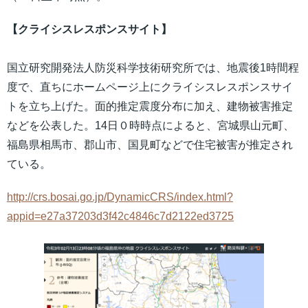
【クライシスレスポンスサイト】
国立研究開発法人防災科学技術研究所では、地震後1時間程
度で、直ちにホームページ上にクライシスレスポンスサイ
トを立ち上げた。面的推定震度分布に加え、建物被害推定
などを公表した。14日０時時点によると、宮城県山元町、
福島県相馬市、郡山市、国見町などで住宅被害が推定され
ている。
http://crs.bosai.go.jp/DynamicCRS/index.html?
appid=e27a37203d3f42c4846c7d2122ed3725