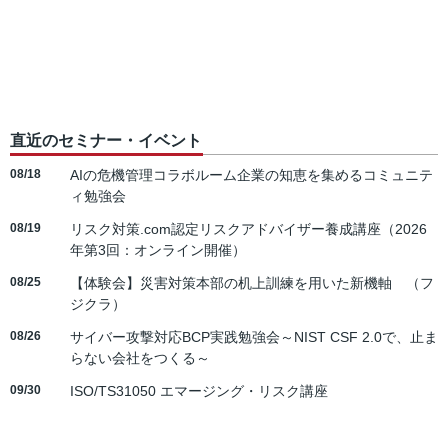
直近のセミナー・イベント
08/18
AIの危機管理コラボルーム企業の知恵を集めるコミュニテ
ィ勉強会
08/19
リスク対策.com認定リスクアドバイザー養成講座（2026
年第3回：オンライン開催）
08/25
【体験会】災害対策本部の机上訓練を用いた新機軸 （フ
ジクラ）
08/26
サイバー攻撃対応BCP実践勉強会～NIST CSF 2.0で、止ま
らない会社をつくる～
09/30
ISO/TS31050 エマージング・リスク講座