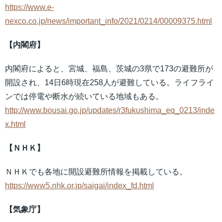
https://www.e-
nexco.co.jp/news/important_info/2021/0214/00009375.html
【内閣府】
内閣府によると、宮城、福島、茨城の3県で173の避難所が
開設され、14日6時現在258人が避難している。ライフライ
ンでは停電や断水が続いている地域もある。
http://www.bousai.go.jp/updates/r3fukushima_eq_0213/inde
x.html
【ＮＨＫ】
ＮＨＫでも各地に開設避難所情報を掲載している。
https://www5.nhk.or.jp/saigai/index_fd.html
【気象庁】