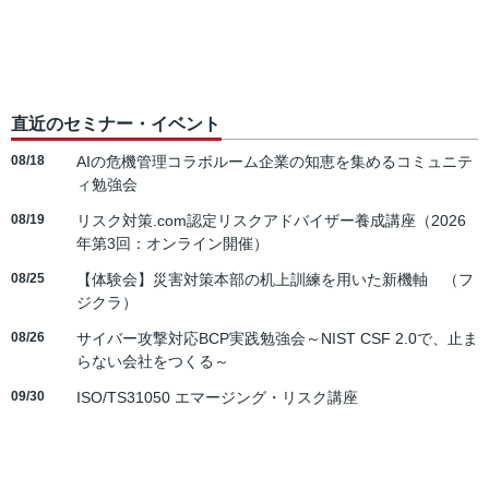
直近のセミナー・イベント
08/18
AIの危機管理コラボルーム企業の知恵を集めるコミュニテ
ィ勉強会
08/19
リスク対策.com認定リスクアドバイザー養成講座（2026
年第3回：オンライン開催）
08/25
【体験会】災害対策本部の机上訓練を用いた新機軸 （フ
ジクラ）
08/26
サイバー攻撃対応BCP実践勉強会～NIST CSF 2.0で、止ま
らない会社をつくる～
09/30
ISO/TS31050 エマージング・リスク講座