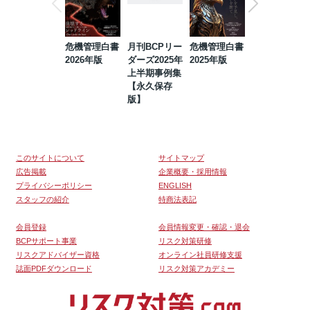
危機管理白書
月刊BCPリー
危機管理白書
2023年防災・
2026年版
ダーズ2025年
2025年版
BCP・リスク
上半期事例集
マネジメント
【永久保存
事例集【永久
版】
保存版】
このサイトについて
サイトマップ
広告掲載
企業概要・採用情報
プライバシーポリシー
ENGLISH
スタッフの紹介
特商法表記
会員登録
会員情報変更・確認・退会
BCPサポート事業
リスク対策研修
リスクアドバイザー資格
オンライン社員研修支援
誌面PDFダウンロード
リスク対策アカデミー