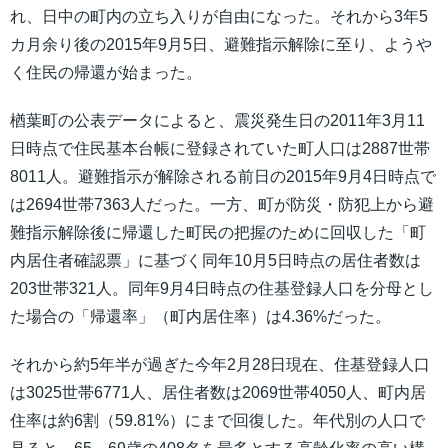
れ、日中の町内の立ち入りが自由になった。それから3年5
カ月余り後の2015年9月5日、避難指示解除に至り、ようや
く住民の帰還が始まった。
楢葉町の公表データによると、震災発生日の2011年3月11
日時点で住民基本台帳に登録されていた町人口は2887世帯
8011人。避難指示が解除される前日の2015年9月4日時点で
は2694世帯7363人だった。一方、町が防災・防犯上から避
難指示解除後に帰還した町民の把握のために回収した「町
内居住者確認票」に基づく同年10月5日時点の居住者数は
203世帯321人。同年9月4日時点の住基登録人口を分母とし
た場合の「帰還率」（町内居住率）は4.36%だった。
それから約5年半が過ぎた今年2月28日現在、住基登録人口
は3025世帯6771人、居住者数は2069世帯4050人、町内居
住率は約6割（59.81%）にまで回復した。年代別の人口で