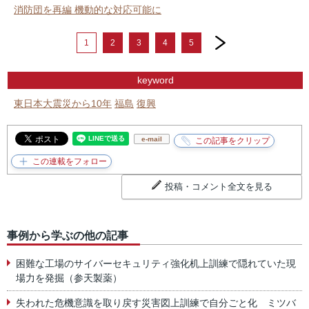
消防団を再編 機動的な対応可能に
next
1
2
3
4
5
keyword
東日本大震災から10年
福島
復興
e-mail
投稿・コメント全文を見る
事例から学ぶの他の記事
困難な工場のサイバーセキュリティ強化机上訓練で隠れていた現
場力を発掘（参天製薬）
失われた危機意識を取り戻す災害図上訓練で自分ごと化 ミツバ