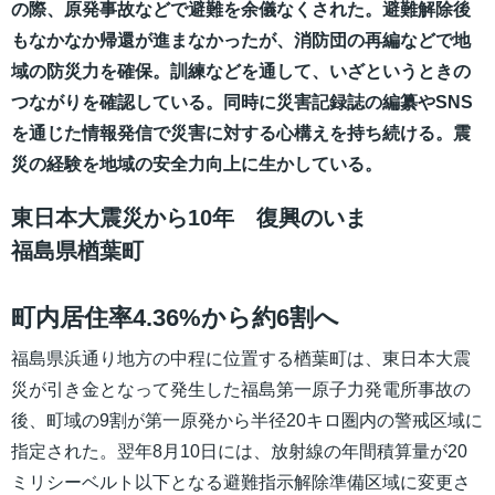
の際、原発事故などで避難を余儀なくされた。避難解除後
もなかなか帰還が進まなかったが、消防団の再編などで地
域の防災力を確保。訓練などを通して、いざというときの
つながりを確認している。同時に災害記録誌の編纂やSNS
を通じた情報発信で災害に対する心構えを持ち続ける。震
災の経験を地域の安全力向上に生かしている。
東日本大震災から10年 復興のいま
福島県楢葉町
町内居住率4.36%から約6割へ
福島県浜通り地方の中程に位置する楢葉町は、東日本大震
災が引き金となって発生した福島第一原子力発電所事故の
後、町域の9割が第一原発から半径20キロ圏内の警戒区域に
指定された。翌年8月10日には、放射線の年間積算量が20
ミリシーベルト以下となる避難指示解除準備区域に変更さ