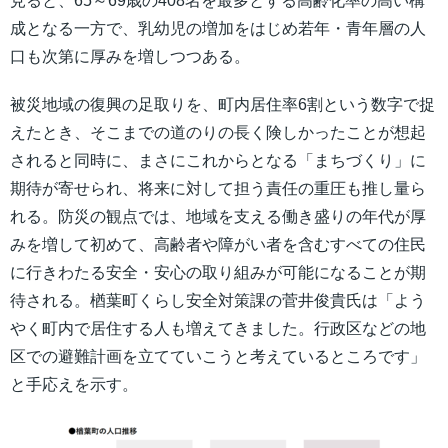
見ると、65～69歳の408名を最多とする高齢化率の高い構
成となる一方で、乳幼児の増加をはじめ若年・青年層の人
口も次第に厚みを増しつつある。
被災地域の復興の足取りを、町内居住率6割という数字で捉
えたとき、そこまでの道のりの長く険しかったことが想起
されると同時に、まさにこれからとなる「まちづくり」に
期待が寄せられ、将来に対して担う責任の重圧も推し量ら
れる。防災の観点では、地域を支える働き盛りの年代が厚
みを増して初めて、高齢者や障がい者を含むすべての住民
に行きわたる安全・安心の取り組みが可能になることが期
待される。楢葉町くらし安全対策課の菅井俊貴氏は「よう
やく町内で居住する人も増えてきました。行政区などの地
区での避難計画を立てていこうと考えているところです」
と手応えを示す。