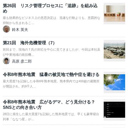
第26回 リスク管理プロセスに「追跡」を組み込
め
最も効果的なビジネス上の意思決定は、迅速な行動よりも、意図的な
抑制から生まれるこ…
鈴木 英夫
第21回 海外危機管理（7）
前回まで、現地のＴ氏の対応を中心に見てきましたが、今回は本社及
び中東地域の統括機…
高原 彦二郎
令和8年熊本地震 猛暑の被災地で熱中症を避ける
最大震度7を記録した令和8年熊本地震。熊本県内では400超の避難所
が開設され、約9千人…
令和8年熊本地震 広がるデマ、どう見分ける？
SNSとの向き合い方
28日に発生した最大震度7を記録した熊本地震では、早くも豪華寝台
列車「ななつ星」が…