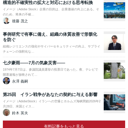
構造的不確実性の拡大と対応における思考転換
イメージ（Adobe Stock）企業の目的は、企業価値の向上にある。そ
のため、将来の不確…
後藤 茂之
事例研究で有事に備え、組織の体質改善で形骸化
を防ぐ
組織レジリエンスの強化やサイバーセキュリティーの向上、サプライ
チェーンの強靭化な…
七夕豪雨――7月の気象災害――
1974年7月7日は、参議院議員選挙の投票日であった。夜、テレビで
開票速報が放映されて…
永澤 義嗣
第25回 イラン戦争があなたの契約に与える影響
イメージ（AdobeStock）イランへの空爆とホルムズ海峡閉鎖2026年2
月28日、米国とイス…
鈴木 英夫
有料記事をもっと見る