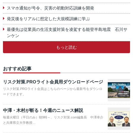
スマホ通知が号令、災害の初動対応訓練を開発
発災後をリアルに想定した大規模訓練に学ぶ
最優先は従業員の生活支援対策を凌駕する能登半島地震 石川サ
ンケン
もっと読む
おすすめ記事
リスク対策.PROライト会員用ダウンロードページ
リスク対策.PROライト会員はこちらのページから最新号をダウンロ
ードできます。
中澤・木村が斬る！今週のニュース解説
毎週火曜日（平日のみ）朝9時～、リスク対策.com編集長 中澤幸介
と兵庫県立大学教授…