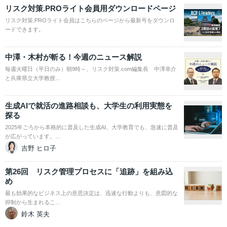
リスク対策.PROライト会員用ダウンロードページ
リスク対策.PROライト会員はこちらのページから最新号をダウンロ
ードできます。
中澤・木村が斬る！今週のニュース解説
毎週火曜日（平日のみ）朝9時～、リスク対策.com編集長 中澤幸介
と兵庫県立大学教授…
生成AIで就活の進路相談も、大学生の利用実態を
探る
2025年ごろから本格的に普及した生成AI。大学教育でも、急速に普及
が広がっています。…
吉野 ヒロ子
第26回 リスク管理プロセスに「追跡」を組み込
め
最も効果的なビジネス上の意思決定は、迅速な行動よりも、意図的な
抑制から生まれるこ…
鈴木 英夫