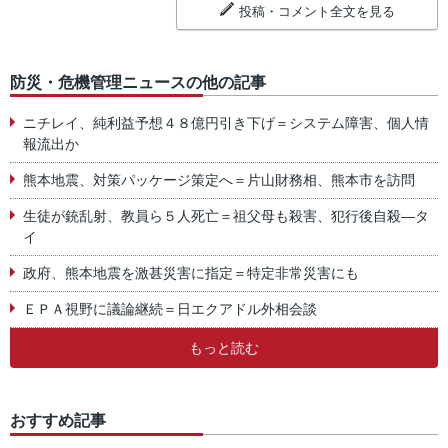
投稿・コメント全文を見る
防災・危機管理ニュースの他の記事
ニチレイ、純利益予想４８億円引き下げ＝システム障害、個人情
報流出か
熊本地震、対策パッケージ策定へ＝片山財務相、熊本市を訪問
生徒が銃乱射、教員ら５人死亡＝祖父母も殺害、犯行後自殺―タ
イ
政府、熊本地震を激甚災害に指定＝特定非常災害にも
ＥＰＡ視野に議論継続＝日エクアドル外相会談
もっと読む
おすすめ記事