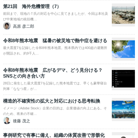
第21回 海外危機管理（7）
前回まで、現地のＴ氏の対応を中心に見てきましたが、今回は本社及
び中東地域の統括機…
高原 彦二郎
令和8年熊本地震 猛暑の被災地で熱中症を避ける
最大震度7を記録した令和8年熊本地震。熊本県内では400超の避難所
が開設され、約9千人…
令和8年熊本地震 広がるデマ、どう見分ける？
SNSとの向き合い方
28日に発生した最大震度7を記録した熊本地震では、早くも豪華寝台
列車「ななつ星」が…
構造的不確実性の拡大と対応における思考転換
イメージ（Adobe Stock）企業の目的は、企業価値の向上にある。そ
のため、将来の不確…
後藤 茂之
事例研究で有事に備え、組織の体質改善で形骸化