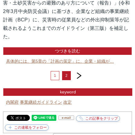
害・土砂災害からの避難のあり方について（報告）」(令和
2年3月中央防災会議）に基づき、企業など組織の事業継続
計画（BCP）に、災害時の従業員などの外出抑制策等が記
載されるようこれまでのガイドライン（第三版）を補足し
た。
つづきを読む
具体的には、第5章の「計画の策定」に、企業・組織が…
next
1
2
keyword
内閣府
事業継続ガイドライン
改定
e-mail