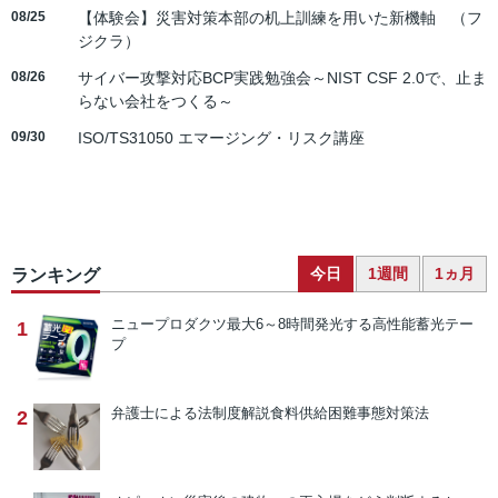
08/25
【体験会】災害対策本部の机上訓練を用いた新機軸 （フ
ジクラ）
08/26
サイバー攻撃対応BCP実践勉強会～NIST CSF 2.0で、止ま
らない会社をつくる～
09/30
ISO/TS31050 エマージング・リスク講座
今日
1週間
1ヵ月
ランキング
ニュープロダクツ
最大6～8時間発光する高性能蓄光テー
1
プ
弁護士による法制度解説
食料供給困難事態対策法
2