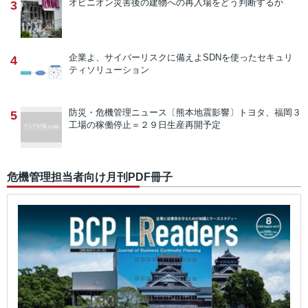
オピニオン
災害後の建物への再入場をどう判断するか
3
企業よ、サイバーリスクに備えよ
SDNを使ったセキュリ
4
ティソリューション
防災・危機管理ニュース
〔熊本地震影響〕トヨタ、福岡３
5
工場の稼働停止＝２９日生産再開予定
危機管理担当者向け月刊PDF冊子