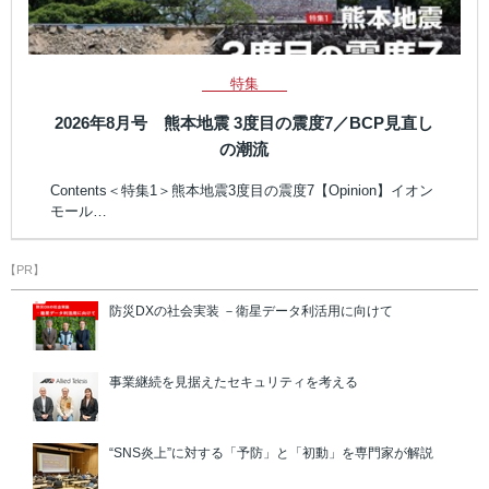
特集
2026年8月号 熊本地震 3度目の震度7／BCP見直し
の潮流
Contents＜特集1＞熊本地震3度目の震度7【Opinion】イオン
モール…
【PR】
防災DXの社会実装 －衛星データ利活用に向けて
事業継続を見据えたセキュリティを考える
“SNS炎上”に対する「予防」と「初動」を専門家が解説