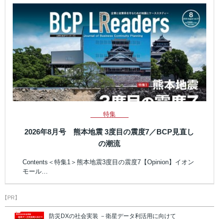
特集
2026年8月号 熊本地震 3度目の震度7／BCP見直し
の潮流
Contents＜特集1＞熊本地震3度目の震度7【Opinion】イオン
モール…
【PR】
防災DXの社会実装 －衛星データ利活用に向けて