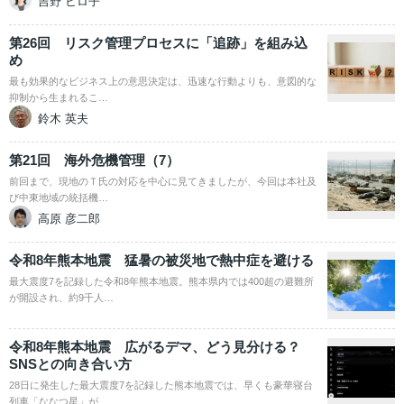
吉野 ヒロ子
第26回 リスク管理プロセスに「追跡」を組み込
め
最も効果的なビジネス上の意思決定は、迅速な行動よりも、意図的な
抑制から生まれるこ…
鈴木 英夫
第21回 海外危機管理（7）
前回まで、現地のＴ氏の対応を中心に見てきましたが、今回は本社及
び中東地域の統括機…
高原 彦二郎
令和8年熊本地震 猛暑の被災地で熱中症を避ける
最大震度7を記録した令和8年熊本地震。熊本県内では400超の避難所
が開設され、約9千人…
令和8年熊本地震 広がるデマ、どう見分ける？
SNSとの向き合い方
28日に発生した最大震度7を記録した熊本地震では、早くも豪華寝台
列車「ななつ星」が…