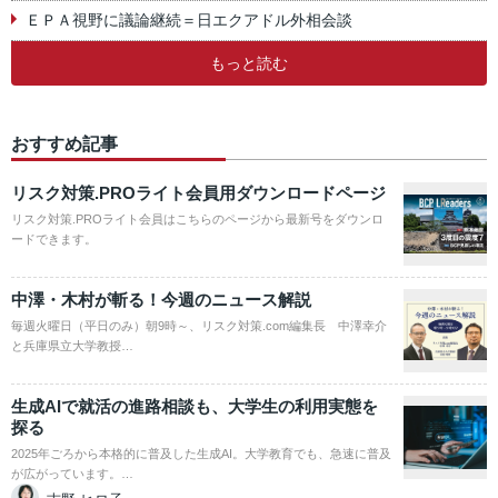
ＥＰＡ視野に議論継続＝日エクアドル外相会談
もっと読む
おすすめ記事
リスク対策.PROライト会員用ダウンロードページ
リスク対策.PROライト会員はこちらのページから最新号をダウンロ
ードできます。
中澤・木村が斬る！今週のニュース解説
毎週火曜日（平日のみ）朝9時～、リスク対策.com編集長 中澤幸介
と兵庫県立大学教授…
生成AIで就活の進路相談も、大学生の利用実態を
探る
2025年ごろから本格的に普及した生成AI。大学教育でも、急速に普及
が広がっています。…