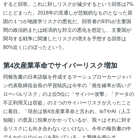
すると回答。これに対しリスクが減少するという回答は7%
にとどまった。2018年の見通しが悲観的なものとなった原
因の１つが地政学リスクの悪化だ。回答者の93%が主要国
間の政治的または経済的な対立の悪化を想定し、主要国が
関与する戦争に関連したリスクの増大を予想する回答は
80%近くにのぼったという。
第4次産業革命でサイバーリスク増加
同報告書の日本語版を作成するマーシュブローカージャパ
ン代表取締役会長の平賀暁氏は今年の「発生確率が高いグ
ローバルリスク」の上位5位に「サイバー攻撃」「データの
不正利用又は窃盗」の２つのサイバーリスクが入ったこと
に着目。「現在は第4次産業革命と言われ、IoTやAI（人工
知能）の普及に拍車がかかっているが、我々はそれに対す
るリスクにも向き合わないといけない。今年の報告書の中
でもかなりのページを割いている」と警鐘を鳴らす。