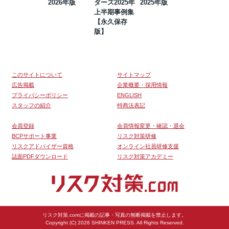
2026年版
ダーズ2025年
2025年版
BCP・リスク
上半期事例集
マネジメント
【永久保存
事例集【永久
版】
保存版】
このサイトについて
サイトマップ
広告掲載
企業概要・採用情報
プライバシーポリシー
ENGLISH
スタッフの紹介
特商法表記
会員登録
会員情報変更・確認・退会
BCPサポート事業
リスク対策研修
リスクアドバイザー資格
オンライン社員研修支援
誌面PDFダウンロード
リスク対策アカデミー
リスク対策.comに掲載の記事・写真の無断掲載を禁止します。
Copyright (C) 2026 SHINKEN PRESS. All Rights Reserved.