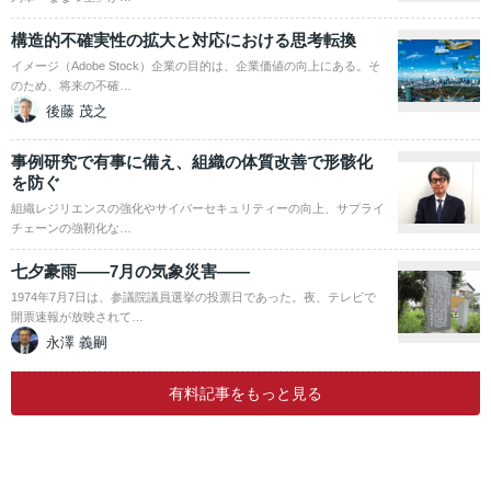
構造的不確実性の拡大と対応における思考転換
イメージ（Adobe Stock）企業の目的は、企業価値の向上にある。そ
のため、将来の不確…
後藤 茂之
事例研究で有事に備え、組織の体質改善で形骸化
を防ぐ
組織レジリエンスの強化やサイバーセキュリティーの向上、サプライ
チェーンの強靭化な…
七夕豪雨――7月の気象災害――
1974年7月7日は、参議院議員選挙の投票日であった。夜、テレビで
開票速報が放映されて…
永澤 義嗣
有料記事をもっと見る