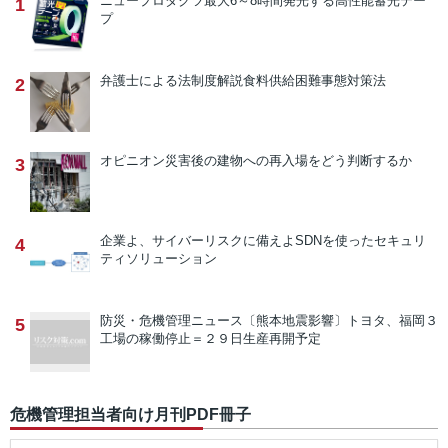
ニュープロダクツ
最大6～8時間発光する高性能蓄光テー
1
プ
弁護士による法制度解説
食料供給困難事態対策法
2
オピニオン
災害後の建物への再入場をどう判断するか
3
企業よ、サイバーリスクに備えよ
SDNを使ったセキュリ
4
ティソリューション
防災・危機管理ニュース
〔熊本地震影響〕トヨタ、福岡３
5
工場の稼働停止＝２９日生産再開予定
危機管理担当者向け月刊PDF冊子