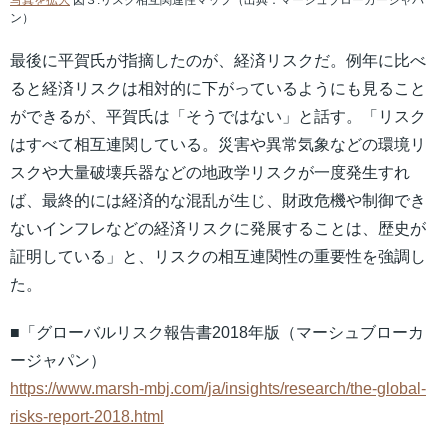
写真を拡大
図３:リスク相互関連性マップ（出典：マーシュブローカージャパ
ン）
最後に平賀氏が指摘したのが、経済リスクだ。例年に比べ
ると経済リスクは相対的に下がっているようにも見ること
ができるが、平賀氏は「そうではない」と話す。「リスク
はすべて相互連関している。災害や異常気象などの環境リ
スクや大量破壊兵器などの地政学リスクが一度発生すれ
ば、最終的には経済的な混乱が生じ、財政危機や制御でき
ないインフレなどの経済リスクに発展することは、歴史が
証明している」と、リスクの相互連関性の重要性を強調し
た。
■「グローバルリスク報告書2018年版（マーシュブローカ
ージャパン）
https://www.marsh-mbj.com/ja/insights/research/the-global-
risks-report-2018.html