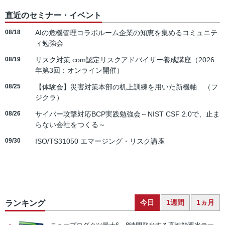
直近のセミナー・イベント
08/18
AIの危機管理コラボルーム企業の知恵を集めるコミュニテ
ィ勉強会
08/19
リスク対策.com認定リスクアドバイザー養成講座（2026
年第3回：オンライン開催）
08/25
【体験会】災害対策本部の机上訓練を用いた新機軸 （フ
ジクラ）
08/26
サイバー攻撃対応BCP実践勉強会～NIST CSF 2.0で、止ま
らない会社をつくる～
09/30
ISO/TS31050 エマージング・リスク講座
今日
1週間
1ヵ月
ランキング