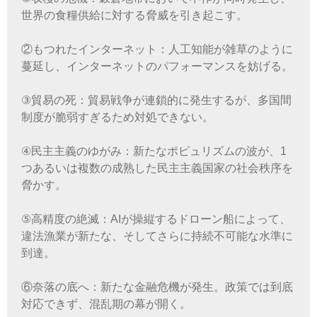
世界の食糧供給に対する脅威を引き起こす。
②もつれたインターネット：人工知能が雑草のように
蔓延し、インターネットのパフォーマンスを妨げる。
③貿易の死：貿易戦争が連鎖的に発生するが、多国間
制度が脆弱すぎるため対処できない。
④民主主義のゆがみ：新たなポピュリズムの波が、1
つあるいは複数の成熟した民主主義国家の社会秩序を
脅かす。
⑤高精度の絶滅：AIが操縦するドローン船によって、
違法漁業が新たな、そしてさらに持続不可能な水準に
到達。
⑥奈落の底へ：新たな金融危機が発生。政策では到底
対応できず、混乱期の幕が開く。