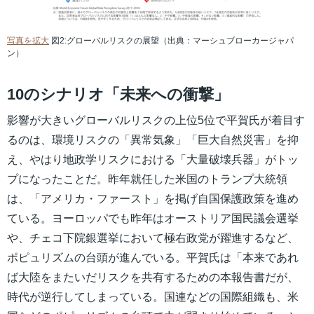
写真を拡大
図2:グローバルリスクの展望（出典：マーシュブローカージャパ
ン）
10のシナリオ「未来への衝撃」
影響が大きいグローバルリスクの上位5位で平賀氏が着目す
るのは、環境リスクの「異常気象」「巨大自然災害」を抑
え、やはり地政学リスクにおける「大量破壊兵器」がトッ
プになったことだ。昨年就任した米国のトランプ大統領
は、「アメリカ・ファースト」を掲げ自国保護政策を進め
ている。ヨーロッパでも昨年はオーストリア国民議会選挙
や、チェコ下院銀選挙において極右政党が躍進するなど、
ポピュリズムの台頭が進んでいる。平賀氏は「本来であれ
ば大陸をまたいだリスクを共有するための本報告書だが、
時代が逆行してしまっている。国連などの国際組織も、米