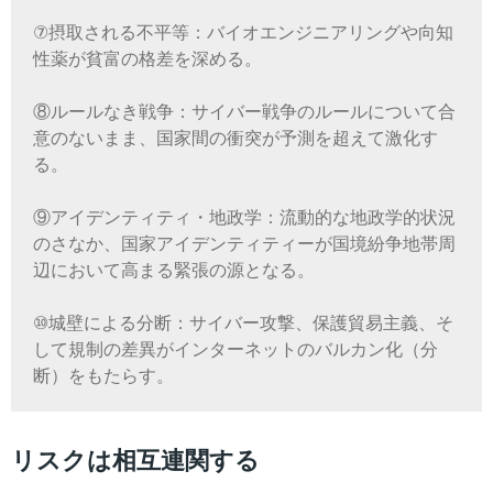
⑦摂取される不平等：バイオエンジニアリングや向知
性薬が貧富の格差を深める。
⑧ルールなき戦争：サイバー戦争のルールについて合
意のないまま、国家間の衝突が予測を超えて激化す
る。
⑨アイデンティティ・地政学：流動的な地政学的状況
のさなか、国家アイデンティティーが国境紛争地帯周
辺において高まる緊張の源となる。
⑩城壁による分断：サイバー攻撃、保護貿易主義、そ
して規制の差異がインターネットのバルカン化（分
断）をもたらす。
リスクは相互連関する