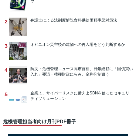
プ
弁護士による法制度解説
食料供給困難事態対策法
2
オピニオン
災害後の建物への再入場をどう判断するか
3
防災・危機管理ニュース
高市首相、日銀総裁に「国債買い
4
入れ」要請＝積極財政にらみ、金利抑制狙う
企業よ、サイバーリスクに備えよ
SDNを使ったセキュリ
5
ティソリューション
危機管理担当者向け月刊PDF冊子