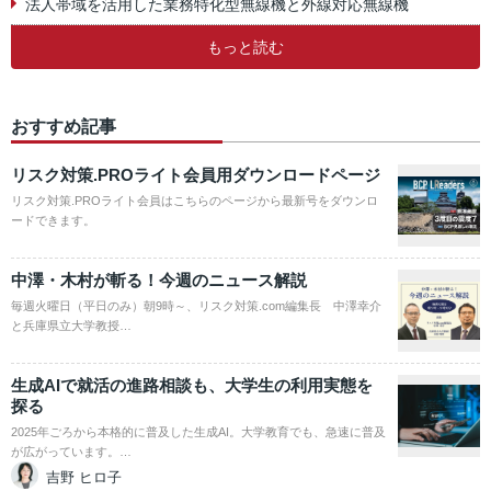
法人帯域を活用した業務特化型無線機と外線対応無線機
もっと読む
おすすめ記事
リスク対策.PROライト会員用ダウンロードページ
リスク対策.PROライト会員はこちらのページから最新号をダウンロ
ードできます。
中澤・木村が斬る！今週のニュース解説
毎週火曜日（平日のみ）朝9時～、リスク対策.com編集長 中澤幸介
と兵庫県立大学教授…
生成AIで就活の進路相談も、大学生の利用実態を
探る
2025年ごろから本格的に普及した生成AI。大学教育でも、急速に普及
が広がっています。…
吉野 ヒロ子