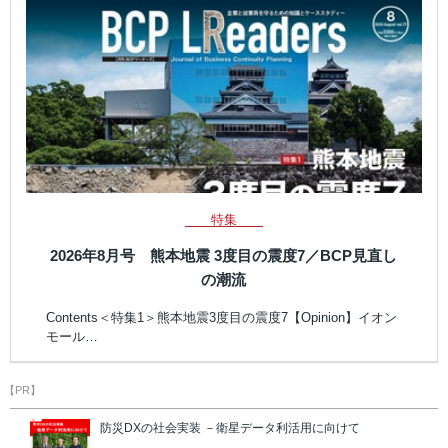
特集
2026年8月号 熊本地震 3度目の震度7／BCP見直し
の潮流
Contents＜特集1＞熊本地震3度目の震度7【Opinion】イオン
モール…
【PR】
防災DXの社会実装 －衛星データ利活用に向けて