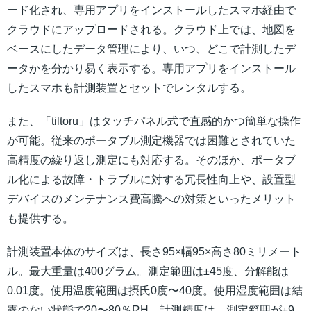
ード化され、専用アプリをインストールしたスマホ経由で
クラウドにアップロードされる。クラウド上では、地図を
ベースにしたデータ管理により、いつ、どこで計測したデ
ータかを分かり易く表示する。専用アプリをインストール
したスマホも計測装置とセットでレンタルする。
また、「tiltoru」はタッチパネル式で直感的かつ簡単な操作
が可能。従来のポータブル測定機器では困難とされていた
高精度の繰り返し測定にも対応する。そのほか、ポータブ
ル化による故障・トラブルに対する冗長性向上や、設置型
デバイスのメンテナンス費高騰への対策といったメリット
も提供する。
計測装置本体のサイズは、長さ95×幅95×高さ80ミリメート
ル。最大重量は400グラム。測定範囲は±45度、分解能は
0.01度。使用温度範囲は摂氏0度〜40度。使用湿度範囲は結
露のない状態で20〜80％RH。計測精度は、測定範囲が±9