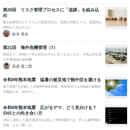
第26回 リスク管理プロセスに「追跡」を組み込
め
最も効果的なビジネス上の意思決定は、迅速な行動よりも、意図的な
抑制から生まれるこ…
鈴木 英夫
第21回 海外危機管理（7）
前回まで、現地のＴ氏の対応を中心に見てきましたが、今回は本社及
び中東地域の統括機…
高原 彦二郎
令和8年熊本地震 猛暑の被災地で熱中症を避ける
最大震度7を記録した令和8年熊本地震。熊本県内では400超の避難所
が開設され、約9千人…
令和8年熊本地震 広がるデマ、どう見分ける？
SNSとの向き合い方
28日に発生した最大震度7を記録した熊本地震では、早くも豪華寝台
列車「ななつ星」が…