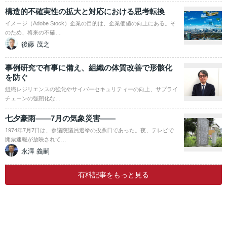
構造的不確実性の拡大と対応における思考転換
イメージ（Adobe Stock）企業の目的は、企業価値の向上にある。そ
のため、将来の不確…
後藤 茂之
事例研究で有事に備え、組織の体質改善で形骸化
を防ぐ
組織レジリエンスの強化やサイバーセキュリティーの向上、サプライ
チェーンの強靭化な…
七夕豪雨――7月の気象災害――
1974年7月7日は、参議院議員選挙の投票日であった。夜、テレビで
開票速報が放映されて…
永澤 義嗣
有料記事をもっと見る