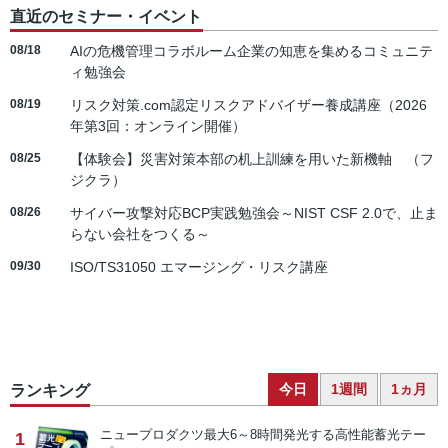
直近のセミナー・イベント
08/18
AIの危機管理コラボルーム企業の知恵を集めるコミュニテ
ィ勉強会
08/19
リスク対策.com認定リスクアドバイザー養成講座（2026
年第3回：オンライン開催）
08/25
【体験会】災害対策本部の机上訓練を用いた新機軸 （フ
ジクラ）
08/26
サイバー攻撃対応BCP実践勉強会～NIST CSF 2.0で、止ま
らない会社をつくる～
09/30
ISO/TS31050 エマージング・リスク講座
今日
1週間
1ヵ月
ランキング
ニュープロダクツ
最大6～8時間発光する高性能蓄光テー
1