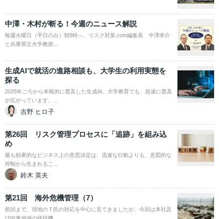
中澤・木村が斬る！今週のニュース解説
毎週火曜日（平日のみ）朝9時～、リスク対策.com編集長 中澤幸介
と兵庫県立大学教授…
生成AIで就活の進路相談も、大学生の利用実態を
探る
2025年ごろから本格的に普及した生成AI。大学教育でも、急速に普及
が広がっています。…
吉野 ヒロ子
第26回 リスク管理プロセスに「追跡」を組み込
め
最も効果的なビジネス上の意思決定は、迅速な行動よりも、意図的な
抑制から生まれるこ…
鈴木 英夫
第21回 海外危機管理（7）
前回まで、現地のＴ氏の対応を中心に見てきましたが、今回は本社及
び中東地域の統括機…