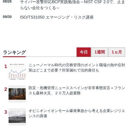
08/26
サイバー攻撃対応BCP実践勉強会～NIST CSF 2.0で、止ま
らない会社をつくる～
09/30
ISO/TS31050 エマージング・リスク講座
今日
1週間
1ヵ月
ランキング
ニューノーマル時代の労務管理のポイント
職場の熱中症対
1
策はどこまで必要？対策漏れで法的責任も
防災・危機管理ニュース
スペインが非常事態宣言＝フラン
2
スも森林火災、２０万人超避難
オピニオン
イオンモール爆発事故から考える企業レジリエ
3
ンスの真価