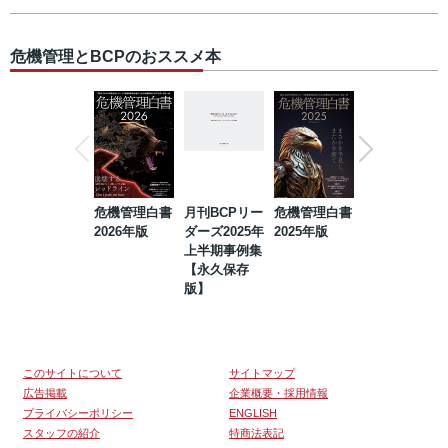
危機管理とBCPのおススメ本
危機管理白書
月刊BCPリー
危機管理白書
2023年防災・
2026年版
ダーズ2025年
2025年版
BCP・リスク
上半期事例集
マネジメント
【永久保存
事例集【永久
版】
保存版】
このサイトについて
サイトマップ
広告掲載
企業概要・採用情報
プライバシーポリシー
ENGLISH
スタッフの紹介
特商法表記