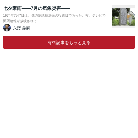
七夕豪雨――7月の気象災害――
1974年7月7日は、参議院議員選挙の投票日であった。夜、テレビで
開票速報が放映されて…
永澤 義嗣
有料記事をもっと見る