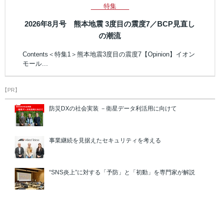
特集
2026年8月号 熊本地震 3度目の震度7／BCP見直し
の潮流
Contents＜特集1＞熊本地震3度目の震度7【Opinion】イオン
モール…
【PR】
防災DXの社会実装 －衛星データ利活用に向けて
事業継続を見据えたセキュリティを考える
“SNS炎上”に対する「予防」と「初動」を専門家が解説