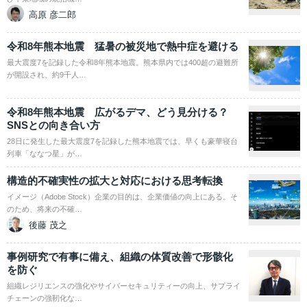
高原 彦二郎
令和8年熊本地震 猛暑の被災地で熱中症を避ける
最大震度7を記録した令和8年熊本地震。熊本県内では400超の避難所
が開設され、約9千人…
令和8年熊本地震 広がるデマ、どう見分ける？
SNSとの向き合い方
28日に発生した最大震度7を記録した熊本地震では、早くも豪華寝台
列車「ななつ星」が…
構造的不確実性の拡大と対応における思考転換
イメージ（Adobe Stock）企業の目的は、企業価値の向上にある。そ
のため、将来の不確…
後藤 茂之
事例研究で有事に備え、組織の体質改善で形骸化
を防ぐ
組織レジリエンスの強化やサイバーセキュリティーの向上、サプライ
チェーンの強靭化な…