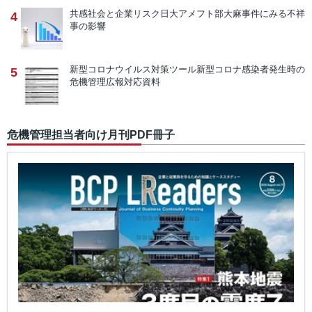
共感社会と企業リスク
日大アメフト部大麻事件にみる不祥
4
事の影響
新型コロナウイルス対策ツール
新型コロナ感染者発生時の
5
危機管理広報対応資料
危機管理担当者向け月刊PDF冊子