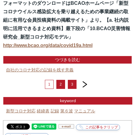
フォーマットのダウンロードはBCAOホームページ「新型
コロナウイルス感染拡大を乗り越えるための事業継続の取
組に有用な会員投稿資料の掲載サイト」より。【a. 社内説
明に活用できるまとめ資料】最下段の「10.BCAO災害情報
研究会_新型コロナ対応モデル」
http://www.bcao.org/data/covid19a.html
つづきを読む
自社のコロナ対応の記録を残す意義
next
1
2
3
keyword
新型コロナ対応
経緯表
記録
第６波
マニュアル
e-mail