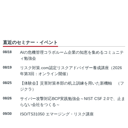
直近のセミナー・イベント
08/18
AIの危機管理コラボルーム企業の知恵を集めるコミュニテ
ィ勉強会
08/19
リスク対策.com認定リスクアドバイザー養成講座（2026
年第3回：オンライン開催）
08/25
【体験会】災害対策本部の机上訓練を用いた新機軸 （フ
ジクラ）
08/26
サイバー攻撃対応BCP実践勉強会～NIST CSF 2.0で、止ま
らない会社をつくる～
09/30
ISO/TS31050 エマージング・リスク講座