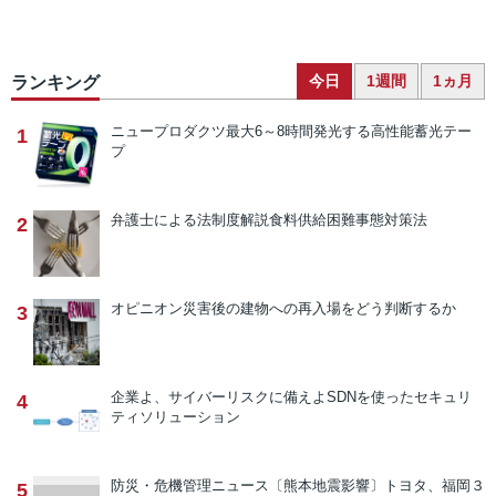
今日
1週間
1ヵ月
ランキング
ニュープロダクツ
最大6～8時間発光する高性能蓄光テー
1
プ
弁護士による法制度解説
食料供給困難事態対策法
2
オピニオン
災害後の建物への再入場をどう判断するか
3
企業よ、サイバーリスクに備えよ
SDNを使ったセキュリ
4
ティソリューション
防災・危機管理ニュース
〔熊本地震影響〕トヨタ、福岡３
5