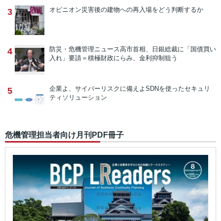
オピニオン
災害後の建物への再入場をどう判断するか
3
防災・危機管理ニュース
高市首相、日銀総裁に「国債買い
4
入れ」要請＝積極財政にらみ、金利抑制狙う
企業よ、サイバーリスクに備えよ
SDNを使ったセキュリ
5
ティソリューション
危機管理担当者向け月刊PDF冊子