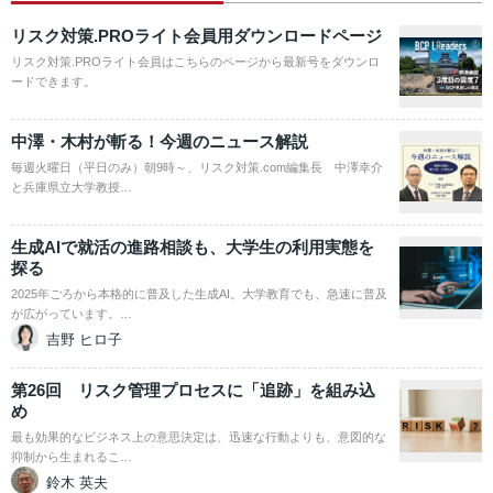
リスク対策.PROライト会員用ダウンロードページ
リスク対策.PROライト会員はこちらのページから最新号をダウンロ
ードできます。
中澤・木村が斬る！今週のニュース解説
毎週火曜日（平日のみ）朝9時～、リスク対策.com編集長 中澤幸介
と兵庫県立大学教授…
生成AIで就活の進路相談も、大学生の利用実態を
探る
2025年ごろから本格的に普及した生成AI。大学教育でも、急速に普及
が広がっています。…
吉野 ヒロ子
第26回 リスク管理プロセスに「追跡」を組み込
め
最も効果的なビジネス上の意思決定は、迅速な行動よりも、意図的な
抑制から生まれるこ…
鈴木 英夫