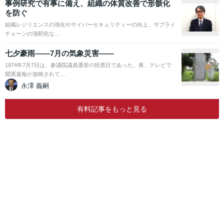
事例研究で有事に備え、組織の体質改善で形骸化
を防ぐ
組織レジリエンスの強化やサイバーセキュリティーの向上、サプライ
チェーンの強靭化な…
七夕豪雨――7月の気象災害――
1974年7月7日は、参議院議員選挙の投票日であった。夜、テレビで
開票速報が放映されて…
永澤 義嗣
有料記事をもっと見る