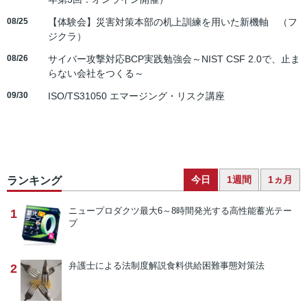
08/25
【体験会】災害対策本部の机上訓練を用いた新機軸 （フ
ジクラ）
08/26
サイバー攻撃対応BCP実践勉強会～NIST CSF 2.0で、止ま
らない会社をつくる～
09/30
ISO/TS31050 エマージング・リスク講座
今日
1週間
1ヵ月
ランキング
ニュープロダクツ
最大6～8時間発光する高性能蓄光テー
1
プ
弁護士による法制度解説
食料供給困難事態対策法
2