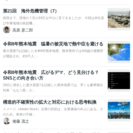
第21回 海外危機管理（7）
前回まで、現地のＴ氏の対応を中心に見てきましたが、今回は本社及
び中東地域の統括機…
高原 彦二郎
令和8年熊本地震 猛暑の被災地で熱中症を避ける
最大震度7を記録した令和8年熊本地震。熊本県内では400超の避難所
が開設され、約9千人…
令和8年熊本地震 広がるデマ、どう見分ける？
SNSとの向き合い方
28日に発生した最大震度7を記録した熊本地震では、早くも豪華寝台
列車「ななつ星」が…
構造的不確実性の拡大と対応における思考転換
イメージ（Adobe Stock）企業の目的は、企業価値の向上にある。そ
のため、将来の不確…
後藤 茂之