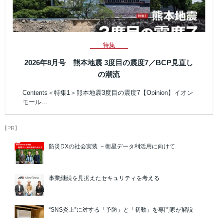
特集
2026年8月号 熊本地震 3度目の震度7／BCP見直し
の潮流
Contents＜特集1＞熊本地震3度目の震度7【Opinion】イオン
モール…
【PR】
防災DXの社会実装 －衛星データ利活用に向けて
事業継続を見据えたセキュリティを考える
“SNS炎上”に対する「予防」と「初動」を専門家が解説