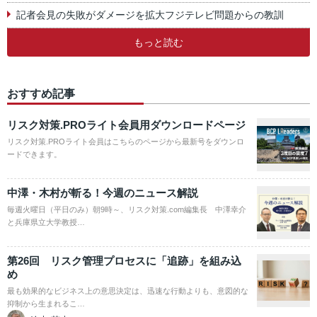
記者会見の失敗がダメージを拡大フジテレビ問題からの教訓
もっと読む
おすすめ記事
リスク対策.PROライト会員用ダウンロードページ
リスク対策.PROライト会員はこちらのページから最新号をダウンロ
ードできます。
中澤・木村が斬る！今週のニュース解説
毎週火曜日（平日のみ）朝9時～、リスク対策.com編集長 中澤幸介
と兵庫県立大学教授…
第26回 リスク管理プロセスに「追跡」を組み込
め
最も効果的なビジネス上の意思決定は、迅速な行動よりも、意図的な
抑制から生まれるこ…