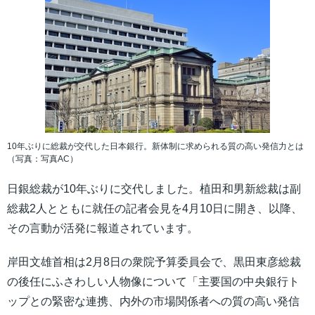
10年ぶりに総裁が交代した日本銀行。新体制に求められる質の高い発信力とは
（写真：写真AC）
日銀総裁が10年ぶりに交代しました。植田和男新総裁は副
総裁2人とともに就任の記者会見を4月10日に開き、以降、
その言動が活発に報道されています。
岸田文雄首相は2月8日の衆院予算委員会で、黒田東彦総裁
の後任にふさわしい人物像について「主要国の中央銀行ト
ップとの緊密な連携、内外の市場関係者への質の高い発信