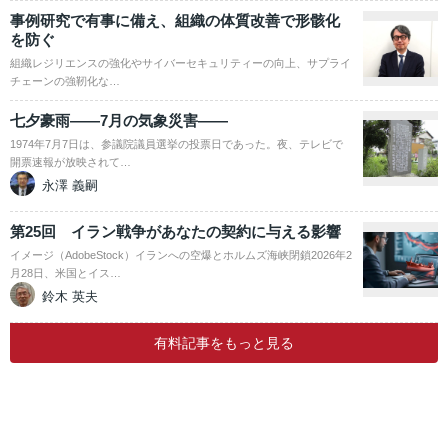
事例研究で有事に備え、組織の体質改善で形骸化
を防ぐ
組織レジリエンスの強化やサイバーセキュリティーの向上、サプライ
チェーンの強靭化な…
七夕豪雨――7月の気象災害――
1974年7月7日は、参議院議員選挙の投票日であった。夜、テレビで
開票速報が放映されて…
永澤 義嗣
第25回 イラン戦争があなたの契約に与える影響
イメージ（AdobeStock）イランへの空爆とホルムズ海峡閉鎖2026年2
月28日、米国とイス…
鈴木 英夫
有料記事をもっと見る