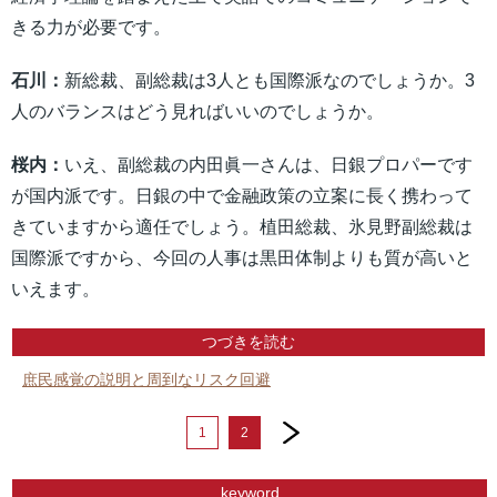
きる力が必要です。
石川：
新総裁、副総裁は3人とも国際派なのでしょうか。3
人のバランスはどう見ればいいのでしょうか。
桜内：
いえ、副総裁の内田眞一さんは、日銀プロパーです
が国内派です。日銀の中で金融政策の立案に長く携わって
きていますから適任でしょう。植田総裁、氷見野副総裁は
国際派ですから、今回の人事は黒田体制よりも質が高いと
いえます。
つづきを読む
庶民感覚の説明と周到なリスク回避
next
1
2
keyword