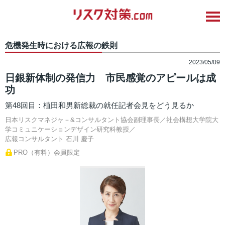
危機発生時における広報の鉄則
2023/05/09
日銀新体制の発信力 市民感覚のアピールは成
功
第48回目：植田和男新総裁の就任記者会見をどう見るか
日本リスクマネジャ－&コンサルタント協会副理事長／社会構想大学院大
学コミュニケーションデザイン研究科教授／
広報コンサルタント
石川 慶子
PRO（有料）会員限定