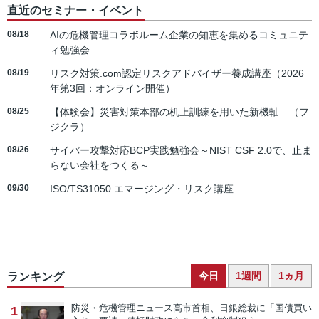
直近のセミナー・イベント
08/18
AIの危機管理コラボルーム企業の知恵を集めるコミュニテ
ィ勉強会
08/19
リスク対策.com認定リスクアドバイザー養成講座（2026
年第3回：オンライン開催）
08/25
【体験会】災害対策本部の机上訓練を用いた新機軸 （フ
ジクラ）
08/26
サイバー攻撃対応BCP実践勉強会～NIST CSF 2.0で、止ま
らない会社をつくる～
09/30
ISO/TS31050 エマージング・リスク講座
今日
1週間
1ヵ月
ランキング
防災・危機管理ニュース
高市首相、日銀総裁に「国債買い
1