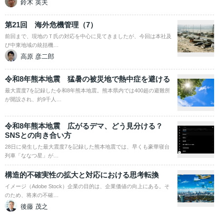
鈴木 英夫
第21回 海外危機管理（7）
前回まで、現地のＴ氏の対応を中心に見てきましたが、今回は本社及
び中東地域の統括機…
高原 彦二郎
令和8年熊本地震 猛暑の被災地で熱中症を避ける
最大震度7を記録した令和8年熊本地震。熊本県内では400超の避難所
が開設され、約9千人…
令和8年熊本地震 広がるデマ、どう見分ける？
SNSとの向き合い方
28日に発生した最大震度7を記録した熊本地震では、早くも豪華寝台
列車「ななつ星」が…
構造的不確実性の拡大と対応における思考転換
イメージ（Adobe Stock）企業の目的は、企業価値の向上にある。そ
のため、将来の不確…
後藤 茂之