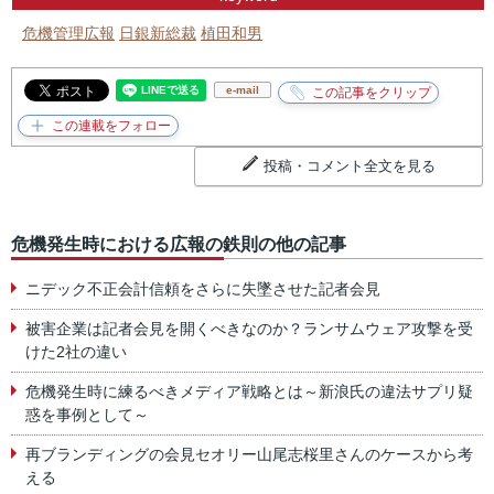
危機管理広報
日銀新総裁
植田和男
e-mail
投稿・コメント全文を見る
危機発生時における広報の鉄則の他の記事
ニデック不正会計信頼をさらに失墜させた記者会見
被害企業は記者会見を開くべきなのか？ランサムウェア攻撃を受
けた2社の違い
危機発生時に練るべきメディア戦略とは～新浪氏の違法サプリ疑
惑を事例として～
再ブランディングの会見セオリー山尾志桜里さんのケースから考
える