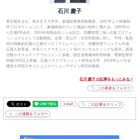
石川 慶子
東京都生まれ。東京女子大学卒。参議院事務局勤務後、1987年より映像制
作プロダクションにて、劇場映画やテレビ番組の制作に携わる。1995年か
ら広報PR会社。2003年有限会社シンを設立。危機管理に強い広報プロフェ
ッショナルとして活動開始。企業・官公庁・非営利団体に対し、平時・緊急
時の戦略的広報の立案やメディアトレーニング、危機管理マニュアル作成、
広報人材育成、外見リスクマネジメント等のコンサルティングを提供。講演
活動やマスメディアでのコメント多数。国交省整備局幹部研修、警察監察官
研修10年以上実施。広報リスクマネジメント研究会主宰。2024年より社会
構想大学院大学コミュニケーションデザイン研究科教授。
石川 慶子 の記事をもっとみる >
e-mail