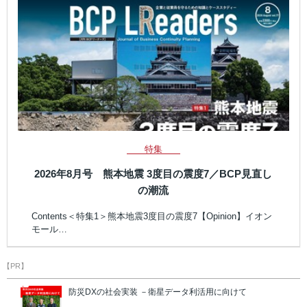
特集
2026年8月号 熊本地震 3度目の震度7／BCP見直し
の潮流
Contents＜特集1＞熊本地震3度目の震度7【Opinion】イオン
モール…
【PR】
防災DXの社会実装 －衛星データ利活用に向けて