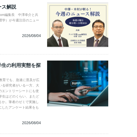
ース解説
com編集長 中澤幸介と兵
理学）が今週注目のニュー
2026/08/04
学生の利用実態を探
学教育でも、急速に普及が広
いる研究者がいる一方、大
のエントリーシートにも使
学生はどのくらい、またど
うか。筆者のゼミで実施し
にしたアンケート結果をも
2026/08/04