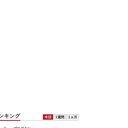
ンキング
今日
1週間
1ヵ月