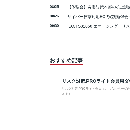
08/25
【体験会】災害対策本部の机上訓
08/26
サイバー攻撃対応BCP実践勉強会～N
09/30
ISO/TS31050 エマージング・リ
おすすめ記事
リスク対策.PROライト会員用
リスク対策.PROライト会員はこちらのページ
きます。