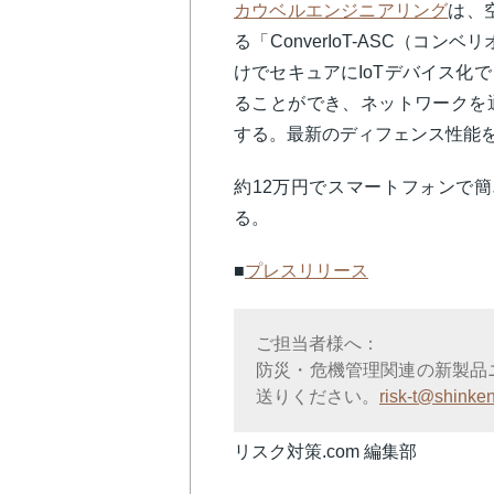
カウベルエンジニアリング
は、
る「ConverIoT-ASC（コ
けでセキュアにIoTデバイス化
ることができ、ネットワークを
する。最新のディフェンス性能
約12万円でスマートフォンで簡
る。
■
プレスリリース
ご担当者様へ：
防災・危機管理関連の新製品
送りください。
risk-t@shinken
リスク対策.com 編集部