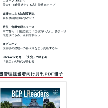
ニュープロダクツ
最大6～8時間発光する高性能蓄光テープ
弁護士による法制度解説
食料供給困難事態対策法
防災・危機管理ニュース
高市首相、日銀総裁に「国債買い入れ」要請＝積
極財政にらみ、金利抑制狙う
オピニオン
災害後の建物への再入場をどう判断するか
2024年12月号 「安定」の終わり
「安定」の時代が終わる
機管理担当者向け月刊PDF冊子