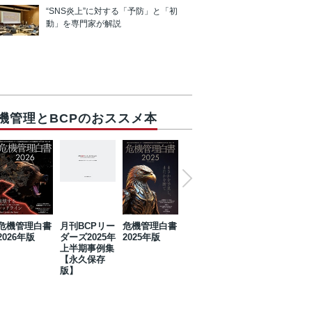
“SNS炎上”に対する「予防」と「初
動」を専門家が解説
機管理とBCPのおススメ本
危機管理白書
月刊BCPリー
危機管理白書
2023年防災・
危機管理白書
2026年版
ダーズ2025年
2025年版
BCP・リスク
2024年版
上半期事例集
マネジメント
【永久保存
事例集【永久
版】
保存版】