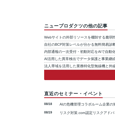
ニュープロダクツの他の記事
Webサイトの外部リソースを棚卸する脆弱
自社のBCP対策レベルが分かる無料簡易診
内部通報の一次受付・初動対応をAIで自動
AI活用した異常検出でデータ保護と事業継
法人帯域を活用した業務特化型無線機と外
直近のセミナー・イベント
08/18
AIの危機管理コラボルーム企業
08/19
リスク対策.com認定リスクアドバ