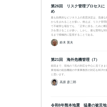
第26回 リスク管理プロセスに
め
最も効果的なビジネス上の意思決定は、迅速な
から生まれることが多い。例えば、リスク管理
て不確実な場合でも、「正常に戻る」ために断
力を受けることが多い。しかし、最も賢明な対
るまで積極的に監視することである。
鈴木 英夫
第21回 海外危機管理（7）
前回まで、現地のＴ氏の対応を中心に見てきま
東地域の統括機能の中東事務所の対応をBCPの
と思います。
高原 彦二郎
令和8年熊本地震 猛暑の被災