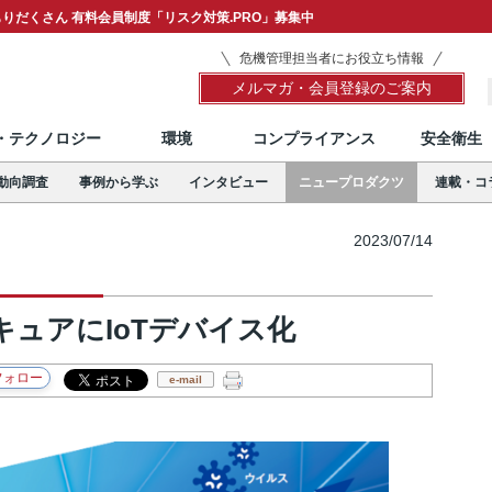
りだくさん 有料会員制度「リスク対策.PRO」募集中
危機管理担当者にお役立ち情報
メルマガ・会員登録のご案内
T・テクノロジー
環境
コンプライアンス
安全衛生
動向調査
事例から学ぶ
インタビュー
ニュープロダクツ
連載・コ
2023/07/14
ュアにIoTデバイス化
e-mail