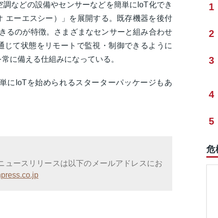
空調などの設備やセンサーなどを簡単にIoT化でき
1
ンベリオ エーエスシー）」を展開する。既存機器を後付
できるのが特徴。さまざまなセンサーと組み合わせ
2
通じて状態をリモートで監視・制御できるように
3
を常に備える仕組みになっている。
単にIoTを始められるスターターパッケージもあ
4
5
危
ニュースリリースは以下のメールアドレスにお
press.co.jp