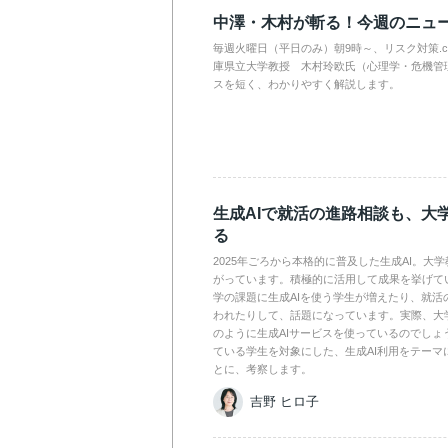
中澤・木村が斬る！今週のニュ
毎週火曜日（平日のみ）朝9時～、リスク対策.
庫県立大学教授 木村玲欧氏（心理学・危機管
スを短く、わかりやすく解説します。
生成AIで就活の進路相談も、大
る
2025年ごろから本格的に普及した生成AI。大
がっています。積極的に活用して成果を挙げて
学の課題に生成AIを使う学生が増えたり、就活
われたりして、話題になっています。実際、大
のように生成AIサービスを使っているのでしょ
ている学生を対象にした、生成AI利用をテーマ
とに、考察します。
吉野 ヒロ子