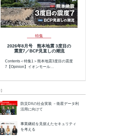
特集
2026年8月号 熊本地震 3度目の
震度7／BCP見直しの潮流
Contents＜特集1＞熊本地震3度目の震度
7【Opinion】イオンモール…
R】
防災DXの社会実装 －衛星データ利
活用に向けて
事業継続を見据えたセキュリティ
を考える