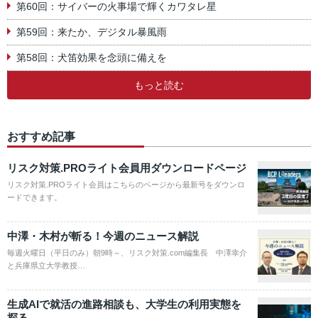
第60回：サイバーの火事場で輝くカワタレ星
第59回：来たか、デジタル暴風雨
第58回：犬笛効果を念頭に備えを
もっと読む
おすすめ記事
リスク対策.PROライト会員用ダウンロードページ
リスク対策.PROライト会員はこちらのページから最新号をダウンロ
ードできます。
中澤・木村が斬る！今週のニュース解説
毎週火曜日（平日のみ）朝9時～、リスク対策.com編集長 中澤幸介
と兵庫県立大学教授…
生成AIで就活の進路相談も、大学生の利用実態を
探る