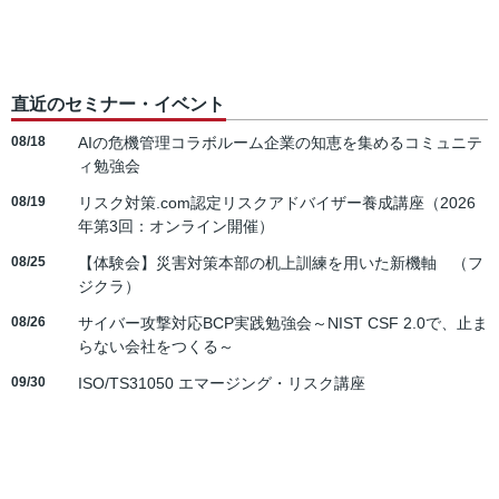
直近のセミナー・イベント
08/18
AIの危機管理コラボルーム企業の知恵を集めるコミュニテ
ィ勉強会
08/19
リスク対策.com認定リスクアドバイザー養成講座（2026
年第3回：オンライン開催）
08/25
【体験会】災害対策本部の机上訓練を用いた新機軸 （フ
ジクラ）
08/26
サイバー攻撃対応BCP実践勉強会～NIST CSF 2.0で、止ま
らない会社をつくる～
09/30
ISO/TS31050 エマージング・リスク講座