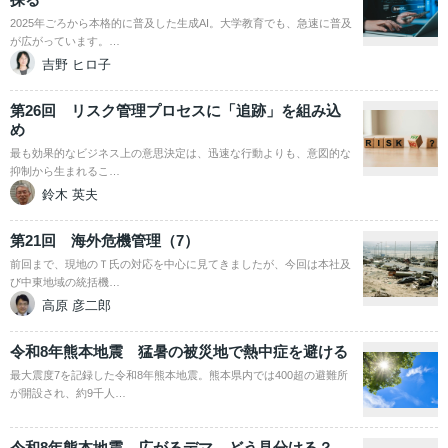
2025年ごろから本格的に普及した生成AI。大学教育でも、急速に普及
が広がっています。…
吉野 ヒロ子
第26回 リスク管理プロセスに「追跡」を組み込
め
最も効果的なビジネス上の意思決定は、迅速な行動よりも、意図的な
抑制から生まれるこ…
鈴木 英夫
第21回 海外危機管理（7）
前回まで、現地のＴ氏の対応を中心に見てきましたが、今回は本社及
び中東地域の統括機…
高原 彦二郎
令和8年熊本地震 猛暑の被災地で熱中症を避ける
最大震度7を記録した令和8年熊本地震。熊本県内では400超の避難所
が開設され、約9千人…
令和8年熊本地震 広がるデマ、どう見分ける？