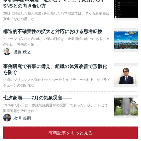
SNSとの向き合い方
28日に発生した最大震度7を記録した熊本地震では、早くも豪華寝台
列車「ななつ星」が…
構造的不確実性の拡大と対応における思考転換
イメージ（Adobe Stock）企業の目的は、企業価値の向上にある。そ
のため、将来の不確…
後藤 茂之
事例研究で有事に備え、組織の体質改善で形骸化
を防ぐ
組織レジリエンスの強化やサイバーセキュリティーの向上、サプライ
チェーンの強靭化な…
七夕豪雨――7月の気象災害――
1974年7月7日は、参議院議員選挙の投票日であった。夜、テレビで
開票速報が放映されて…
永澤 義嗣
有料記事をもっと見る