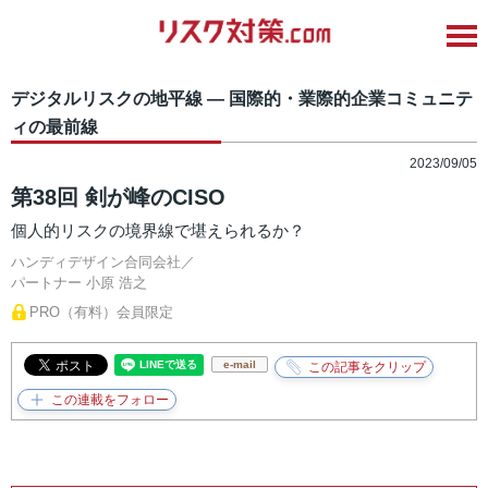
デジタルリスクの地平線 ― 国際的・業際的企業コミュニテ
ィの最前線
2023/09/05
第38回 剣が峰のCISO
個人的リスクの境界線で堪えられるか？
ハンディデザイン合同会社／
パートナー
小原 浩之
PRO（有料）会員限定
e-mail