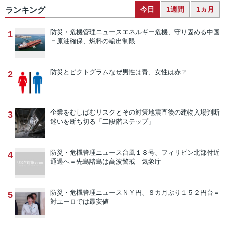
今日
1週間
1ヵ月
ランキング
防災・危機管理ニュース
エネルギー危機、守り固める中国
1
＝原油確保、燃料の輸出制限
防災とピクトグラム
なぜ男性は青、女性は赤？
2
企業をむしばむリスクとその対策
地震直後の建物入場判断
3
迷いを断ち切る「二段階ステップ」
防災・危機管理ニュース
台風１８号、フィリピン北部付近
4
通過へ＝先島諸島は高波警戒―気象庁
防災・危機管理ニュース
ＮＹ円、８カ月ぶり１５２円台＝
5
対ユーロでは最安値