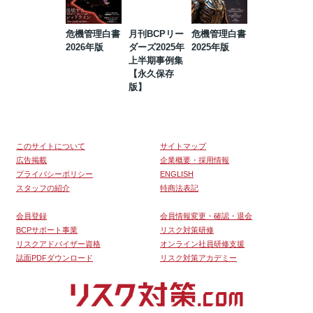
危機管理白書
月刊BCPリー
危機管理白書
2023年防災・
2026年版
ダーズ2025年
2025年版
BCP・リスク
上半期事例集
マネジメント
【永久保存
事例集【永久
版】
保存版】
このサイトについて
サイトマップ
広告掲載
企業概要・採用情報
プライバシーポリシー
ENGLISH
スタッフの紹介
特商法表記
会員登録
会員情報変更・確認・退会
BCPサポート事業
リスク対策研修
リスクアドバイザー資格
オンライン社員研修支援
誌面PDFダウンロード
リスク対策アカデミー