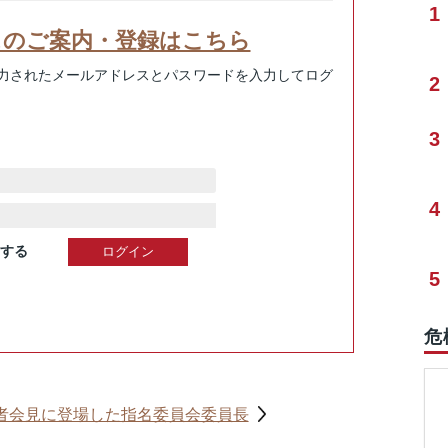
1
スのご案内・登録はこちら
力されたメールアドレスとパスワードを入力してログ
2
3
4
する
5
危
者会見に登場した指名委員会委員長