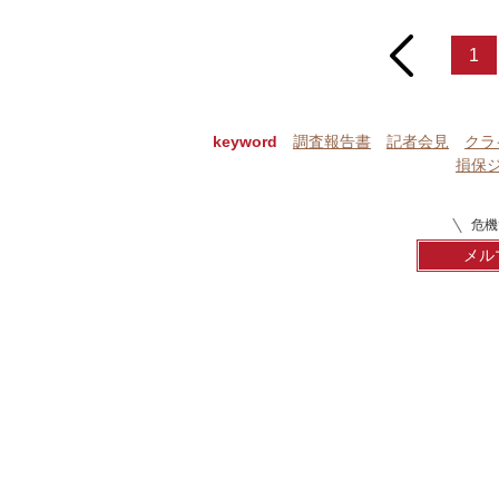
prev
1
keyword
調査報告書
記者会見
クラ
損保
危機
メル