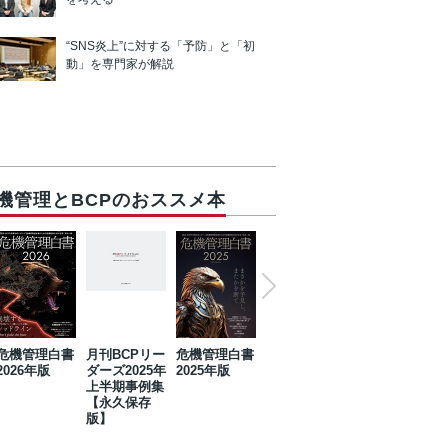
“SNS炎上”に対する「予防」と「初
動」を専門家が解説
機管理とBCPのおススメ本
危機管理白書
月刊BCPリー
危機管理白書
2023年防災・
危機管理白書
2026年版
ダーズ2025年
2025年版
BCP・リスク
2024年版
上半期事例集
マネジメント
【永久保存
事例集【永久
版】
保存版】