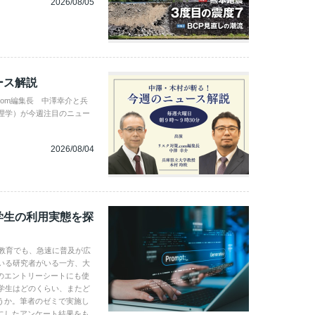
2026/08/05
ース解説
com編集長 中澤幸介と兵
理学）が今週注目のニュー
2026/08/04
学生の利用実態を探
学教育でも、急速に普及が広
いる研究者がいる一方、大
のエントリーシートにも使
学生はどのくらい、またど
うか。筆者のゼミで実施し
にしたアンケート結果をも