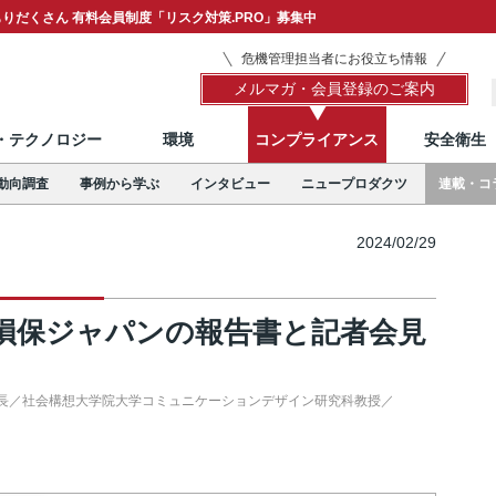
りだくさん 有料会員制度「リスク対策.PRO」募集中
危機管理担当者にお役立ち情報
メルマガ・会員登録のご案内
T・テクノロジー
環境
コンプライアンス
安全衛生
動向調査
事例から学ぶ
インタビュー
ニュープロダクツ
連載・コ
2024/02/29
損保ジャパンの報告書と記者会見
長／社会構想大学院大学コミュニケーションデザイン研究科教授／