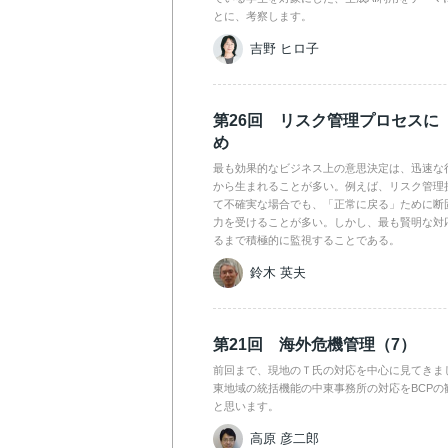
とに、考察します。
吉野 ヒロ子
第26回 リスク管理プロセスに
め
最も効果的なビジネス上の意思決定は、迅速な
から生まれることが多い。例えば、リスク管理
て不確実な場合でも、「正常に戻る」ために断
力を受けることが多い。しかし、最も賢明な対
るまで積極的に監視することである。
鈴木 英夫
第21回 海外危機管理（7）
前回まで、現地のＴ氏の対応を中心に見てきま
東地域の統括機能の中東事務所の対応をBCPの
と思います。
高原 彦二郎