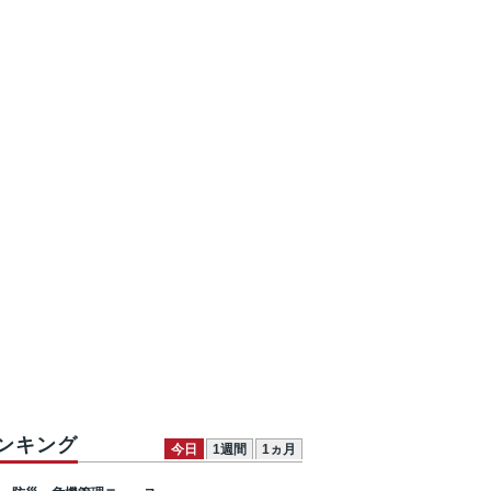
ンキング
今日
1週間
1ヵ月