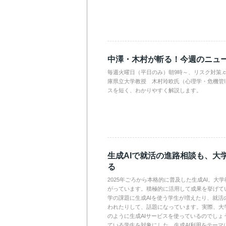
中澤・木村が斬る！今週のニュ
毎週火曜日（平日のみ）朝9時～、リスク対策.
庫県立大学教授 木村玲欧氏（心理学・危機管
スを短く、わかりやすく解説します。
生成AIで就活の進路相談も、大
る
2025年ごろから本格的に普及した生成AI。大
がっています。積極的に活用して成果を挙げて
学の課題に生成AIを使う学生が増えたり、就活
われたりして、話題になっています。実際、大
のように生成AIサービスを使っているのでしょ
ている学生を対象にした、生成AI利用をテーマ