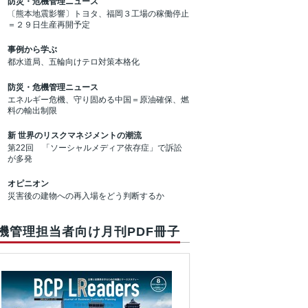
防災・危機管理ニュース
〔熊本地震影響〕トヨタ、福岡３工場の稼働停止
＝２９日生産再開予定
事例から学ぶ
都水道局、五輪向けテロ対策本格化
防災・危機管理ニュース
エネルギー危機、守り固める中国＝原油確保、燃
料の輸出制限
新 世界のリスクマネジメントの潮流
第22回 「ソーシャルメディア依存症」で訴訟
が多発
オピニオン
災害後の建物への再入場をどう判断するか
機管理担当者向け月刊PDF冊子