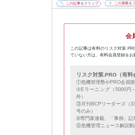
会
この記事は有料のリスク対策.P
ていない方は、有料会員登録をお
リスク対策.PRO（有
①危機管理塾やPRO会員
②Eラーニング（5000
外）
③月刊BCPリーダーズ（3
号のみ）
➃専門家連載、「事例」記
⑤危機管理ニュース解説