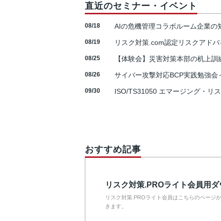
直近のセミナー・イベント
08/18
AIの危機管理コラボルーム企業
08/19
リスク対策.com認定リスクアドバ
08/25
【体験会】災害対策本部の机上訓
08/26
サイバー攻撃対応BCP実践勉強会～N
09/30
ISO/TS31050 エマージング・リ
おすすめ記事
リスク対策.PROライト会員用
リスク対策.PROライト会員はこちらのページ
きます。