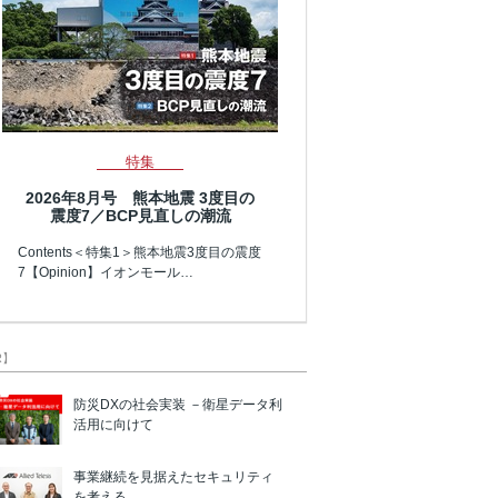
特集
2026年8月号 熊本地震 3度目の
震度7／BCP見直しの潮流
Contents＜特集1＞熊本地震3度目の震度
7【Opinion】イオンモール…
R】
防災DXの社会実装 －衛星データ利
活用に向けて
事業継続を見据えたセキュリティ
を考える