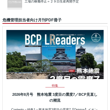
工場の稼働停止＝２９日生産再開予定
危機管理担当者向け月刊PDF冊子
特集
2026年8月号 熊本地震 3度目の震度7／BCP見直し
の潮流
Contents＜特集1＞熊本地震3度目の震度7【Opinion】イオン