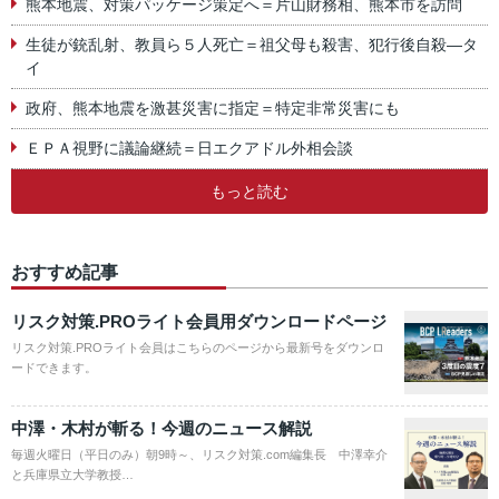
熊本地震、対策パッケージ策定へ＝片山財務相、熊本市を訪問
生徒が銃乱射、教員ら５人死亡＝祖父母も殺害、犯行後自殺―タ
イ
政府、熊本地震を激甚災害に指定＝特定非常災害にも
ＥＰＡ視野に議論継続＝日エクアドル外相会談
もっと読む
おすすめ記事
リスク対策.PROライト会員用ダウンロードページ
リスク対策.PROライト会員はこちらのページから最新号をダウンロ
ードできます。
中澤・木村が斬る！今週のニュース解説
毎週火曜日（平日のみ）朝9時～、リスク対策.com編集長 中澤幸介
と兵庫県立大学教授…