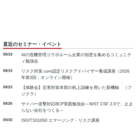
直近のセミナー・イベント
08/18
AIの危機管理コラボルーム企業の知恵を集めるコミュニテ
ィ勉強会
08/19
リスク対策.com認定リスクアドバイザー養成講座（2026
年第3回：オンライン開催）
08/25
【体験会】災害対策本部の机上訓練を用いた新機軸 （フ
ジクラ）
08/26
サイバー攻撃対応BCP実践勉強会～NIST CSF 2.0で、止ま
らない会社をつくる～
09/30
ISO/TS31050 エマージング・リスク講座