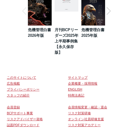
危機管理白書
月刊BCPリー
危機管理白書
2023年防災・
2026年版
ダーズ2025年
2025年版
BCP・リスク
上半期事例集
マネジメント
【永久保存
事例集【永久
版】
保存版】
このサイトについて
サイトマップ
広告掲載
企業概要・採用情報
プライバシーポリシー
ENGLISH
スタッフの紹介
特商法表記
会員登録
会員情報変更・確認・退会
BCPサポート事業
リスク対策研修
リスクアドバイザー資格
オンライン社員研修支援
誌面PDFダウンロード
リスク対策アカデミー