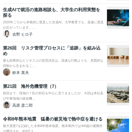
生成AIで就活の進路相談も、大学生の利用実態を
探る
2025年ごろから本格的に普及した生成AI。大学教育でも、急速に普及
が広がっています。…
吉野 ヒロ子
第26回 リスク管理プロセスに「追跡」を組み込
め
最も効果的なビジネス上の意思決定は、迅速な行動よりも、意図的な
抑制から生まれるこ…
鈴木 英夫
第21回 海外危機管理（7）
前回まで、現地のＴ氏の対応を中心に見てきましたが、今回は本社及
び中東地域の統括機…
高原 彦二郎
令和8年熊本地震 猛暑の被災地で熱中症を避ける
最大震度7を記録した令和8年熊本地震。熊本県内では400超の避難所
が開設され、約9千人…