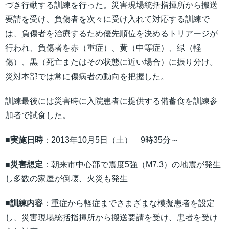
づき行動する訓練を行った。災害現場統括指揮所から搬送
要請を受け、負傷者を次々に受け入れて対応する訓練で
は、負傷者を治療するため優先順位を決めるトリアージが
行われ、負傷者を赤（重症）、黄（中等症）、緑（軽
傷）、黒（死亡またはその状態に近い場合）に振り分け。
災対本部では常に傷病者の動向を把握した。
訓練最後には災害時に入院患者に提供する備蓄食を訓練参
加者で試食した。
■実施日時
：2013年10月5日（土） 9時35分～
■災害想定
：朝来市中心部で震度5強（M7.3）の地震が発生
し多数の家屋が倒壊、火災も発生
■訓練内容
：重症から軽症までさまざまな模擬患者を設定
し、災害現場統括指揮所から搬送要請を受け、患者を受け