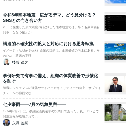
令和8年熊本地震 広がるデマ、どう見分ける？
SNSとの向き合い方
28日に発生した最大震度7を記録した熊本地震では、早くも豪華寝台
列車「ななつ星」が…
構造的不確実性の拡大と対応における思考転換
イメージ（Adobe Stock）企業の目的は、企業価値の向上にある。そ
のため、将来の不確…
後藤 茂之
事例研究で有事に備え、組織の体質改善で形骸化
を防ぐ
組織レジリエンスの強化やサイバーセキュリティーの向上、サプライ
チェーンの強靭化な…
七夕豪雨――7月の気象災害――
1974年7月7日は、参議院議員選挙の投票日であった。夜、テレビで
開票速報が放映されて…
永澤 義嗣