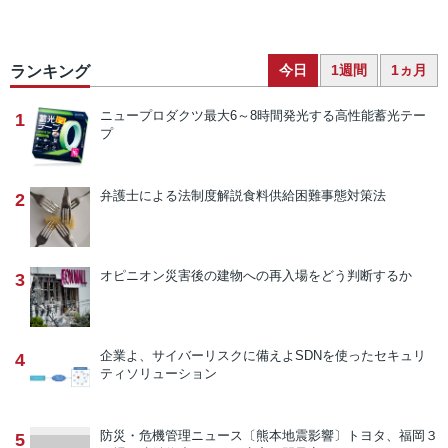
今日
1週間
1ヵ月
ランキング
ニュープロダクツ
最大6～8時間発光する高性能蓄光テー
1
プ
弁護士による法制度解説
食料供給困難事態対策法
2
オピニオン
災害後の建物への再入場をどう判断するか
3
企業よ、サイバーリスクに備えよ
SDNを使ったセキュリ
4
ティソリューション
防災・危機管理ニュース
〔熊本地震影響〕トヨタ、福岡３
5